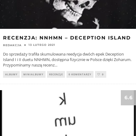
RECENZJA: NNHMN – DECEPTION ISLAND
13 LUTEGO 2021
REDAKCJA
Do sprzedaży trafiła skumulowana reedycja dwóch epek Deception
Island I i II duetu NNHMN, dostępna fizycznie w Polsce dzięki Zoharum.
Przypominamy naszą recenz
...
ALBUMY
MINIALBUMY
RECENZJE
0 KOMENTARZY
0
6.6