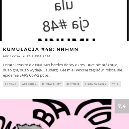
KUMULACJA #48: NNHMN
26 LIPCA 2020
REDAKCJA
Ostatni czas to dla NNHMN bardzo dobry okres. Duet nie próżnuje,
dużo gra, dużo wydaje. Laudarg i Lee mieli wiosną zagrać w Polsce, ale
epidemia SARS CoV-2 pops
...
ALBUMY
ARTYKUŁY
MINIALBUMY
RECENZJE
0 KOMENTARZY
0
7.4