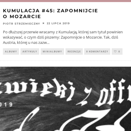
KUMULACJA #45: ZAPOMNIJCIE
O MOZARCIE
22 LIPCA 2019
PIOTR STRZEMIECZNY
Po dłuższej przerwie wracamy z Kumulacją, której sam tytuł powinien
wskazywać, o czym dziś piszemy: Zapomnijcie o Mozarcie. Tak, dziś
Austria, której u nas zazw
...
ALBUMY
ARTYKUŁY
MINIALBUMY
RECENZJE
0 KOMENTARZY
0