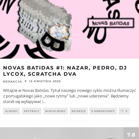
NOVAS BATIDAS #1: NAZAR, PEDRO, DJ
LYCOX, SCRATCHA DVA
15 KWIETNIA 2020
REDAKCJA
Witajcie w Novas Batidas. Tytuł naszego nowego cyklu można tłumaczyć
z portugalskiego jako „nowe rytmy” lub „nowe uderzenia”. Będziemy
starali się wyłapywać i
...
ALBUMY
ARTYKUŁY
MINIALBUMY
RECENZJE
0 KOMENTARZY
0
7.8