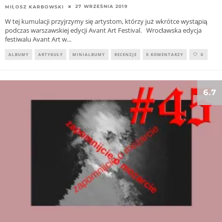
27 WRZEŚNIA 2019
MIŁOSZ KARBOWSKI
W tej kumulacji przyjrzymy się artystom, którzy już wkrótce wystąpią
podczas warszawskiej edycji Avant Art Festival. Wrocławska edycja
festiwalu Avant Art w
...
ALBUMY
ARTYKUŁY
MINIALBUMY
RECENZJE
0 KOMENTARZY
0
6.7