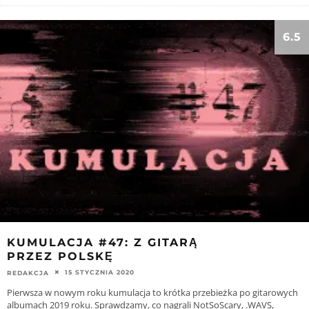
6.5
KUMULACJA #47: Z GITARĄ
PRZEZ POLSKĘ
15 STYCZNIA 2020
REDAKCJA
Pierwsza w nowym roku kumulacja to krótka przebieżka po gitarowych
albumach 2019 roku. Sprawdzamy, co nagrali NotSoScary, .WAVS,