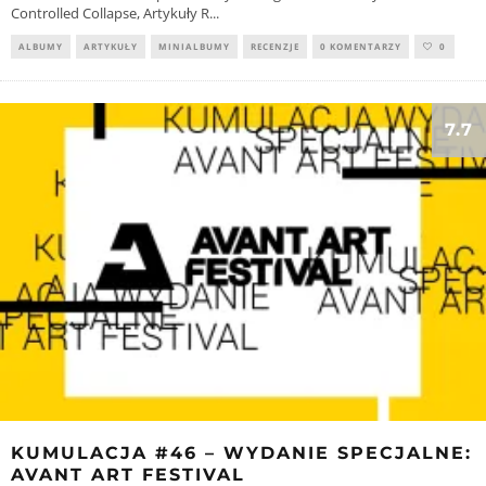
Controlled Collapse, Artykuły R
...
ALBUMY
ARTYKUŁY
MINIALBUMY
RECENZJE
0 KOMENTARZY
0
7.7
KUMULACJA #46 – WYDANIE SPECJALNE:
AVANT ART FESTIVAL