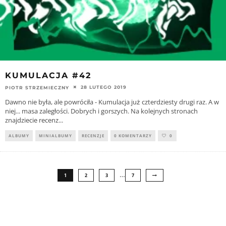
KUMULACJA #42
28 LUTEGO 2019
PIOTR STRZEMIECZNY
Dawno nie była, ale powróciła - Kumulacja już czterdziesty drugi raz. A w
niej... masa zaległości. Dobrych i gorszych. Na kolejnych stronach
znajdziecie recenz
...
ALBUMY
MINIALBUMY
RECENZJE
0 KOMENTARZY
0
…
1
2
3
7