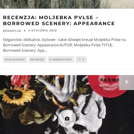
RECENZJA: MOLJEBKA PVLSE –
BORROWED SCENERY: APPEARANCE
4 STYCZNIA 2022
REDAKCJA
Eleganckie, delikatne, stylowe - takie dźwięki kreuje Moljebka Pvlse na
Borrowed Scenery: Appearance.AUTOR: Moljebka Pvlse TYTUŁ:
Borrowed Scenery: App
...
MINIALBUMY
RECENZJE
0 KOMENTARZY
0
7