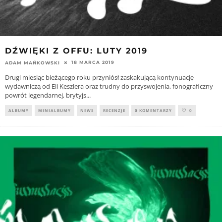
DŹWIĘKI Z OFFU: LUTY 2019
18 MARCA 2019
ADAM MAŃKOWSKI
Drugi miesiąc bieżącego roku przyniósł zaskakującą kontynuację
wydawniczą od Eli Keszlera oraz trudny do przyswojenia, fonograficzny
powrót legendarnej, brytyjs
...
ALBUMY
MINIALBUMY
NEWS
RECENZJE
0 KOMENTARZY
0