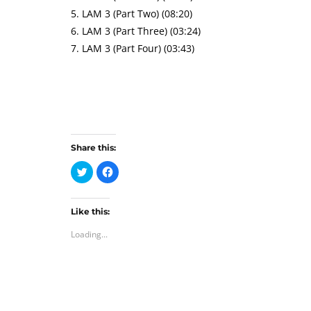
5. LAM 3 (Part Two) (08:20)
6. LAM 3 (Part Three) (03:24)
7. LAM 3 (Part Four) (03:43)
Share this:
C
C
l
l
i
i
c
c
k
k
t
t
Like this:
o
o
Loading...
s
s
h
h
a
a
r
r
e
e
o
o
n
n
T
F