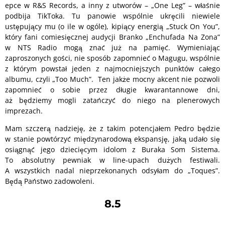
epce w R&S Records, a inny z utworów – „One Leg” – właśnie
podbija TikToka. Tu panowie wspólnie ukręcili niewiele
ustępujący mu (o ile w ogóle), kipiący energią „Stuck On You”,
który fani comiesięcznej audycji Branko „Enchufada Na Zona”
w NTS Radio mogą znać już na pamięć. Wymieniając
zaproszonych gości, nie sposób zapomnieć o Magugu, wspólnie
z którym powstał jeden z najmocniejszych punktów całego
albumu, czyli „Too Much”. Ten jakże mocny akcent nie pozwoli
zapomnieć o sobie przez długie kwarantannowe dni,
aż będziemy mogli zatańczyć do niego na plenerowych
imprezach.
Mam szczerą nadzieję, że z takim potencjałem Pedro będzie
w stanie powtórzyć międzynarodową ekspansję, jaką udało się
osiągnąć jego dziecięcym idolom z Buraka Som Sistema.
To absolutny pewniak w line-upach dużych festiwali.
A wszystkich nadal nieprzekonanych odsyłam do „Toques”.
Będą Państwo zadowoleni.
8.5