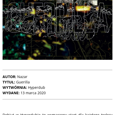
AUTOR:
Nazar
TYTUŁ:
Guerilla
WYTWÓRNIA:
Hyperdub
WYDANE:
13 marca 2020
Debiut w Hyperdubie to wymarzony start dla każdego twórcy