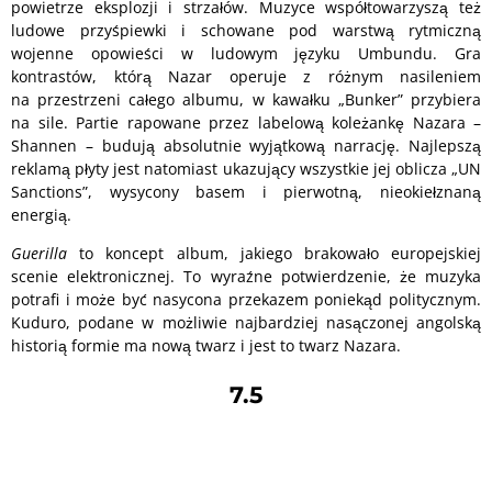
powietrze eksplozji i strzałów. Muzyce współtowarzyszą też
ludowe przyśpiewki i schowane pod warstwą rytmiczną
wojenne opowieści w ludowym języku Umbundu. Gra
kontrastów, którą Nazar operuje z różnym nasileniem
na przestrzeni całego albumu, w kawałku „Bunker” przybiera
na sile. Partie rapowane przez labelową koleżankę Nazara –
Shannen – budują absolutnie wyjątkową narrację. Najlepszą
reklamą płyty jest natomiast ukazujący wszystkie jej oblicza „UN
Sanctions”, wysycony basem i pierwotną, nieokiełznaną
energią.
Guerilla
to koncept album, jakiego brakowało europejskiej
scenie elektronicznej. To wyraźne potwierdzenie, że muzyka
potrafi i może być nasycona przekazem poniekąd politycznym.
Kuduro, podane w możliwie najbardziej nasączonej angolską
historią formie ma nową twarz i jest to twarz Nazara.
7.5