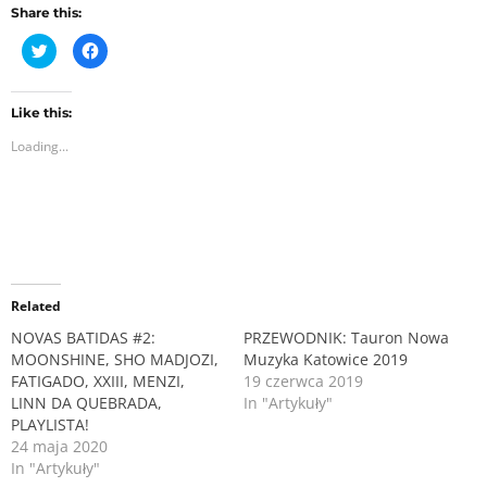
Share this:
C
C
l
l
i
i
c
c
k
k
t
t
Like this:
o
o
Loading...
s
s
h
h
a
a
r
r
e
e
o
o
n
n
T
F
w
a
i
c
t
e
Related
t
b
e
o
r
o
NOVAS BATIDAS #2:
PRZEWODNIK: Tauron Nowa
(
k
MOONSHINE, SHO MADJOZI,
Muzyka Katowice 2019
O
(
p
O
FATIGADO, XXIII, MENZI,
19 czerwca 2019
e
p
n
e
LINN DA QUEBRADA,
In "Artykuły"
s
n
PLAYLISTA!
i
s
n
i
24 maja 2020
n
n
In "Artykuły"
e
n