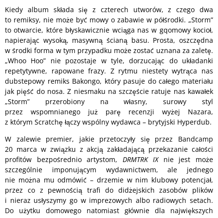
Kiedy album składa się z czterech utworów, z czego dwa
to remiksy, nie może być mowy o zabawie w półśrodki. „Storm”
to otwarcie, które błyskawicznie wciąga nas w gqomowy kocioł,
napierając wysoką, masywną ścianą basu. Prosta, oszczędna
w środki forma w tym przypadku może zostać uznana za zaletę.
„Whoo Hoo” nie pozostaje w tyle, dorzucając do układanki
repetytywne, rapowane frazy. Z rytmu niestety wytrąca nas
dubstepowy remiks Bakongo, który pasuje do całego materiału
jak pięść do nosa. Z niesmaku na szczęście ratuje nas kawałek
„Storm” przerobiony na własny, surowy styl
przez wspomnianego już parę recenzji wyżej Nazara,
z którym Scratchę łączy wspólny wydawca – brytyjski Hyperdub.
W zalewie premier, jakie przetoczyły się przez Bandcamp
20 marca w związku z akcją zakładającą przekazanie całości
profitów bezpośrednio artystom,
DRMTRK IX
nie jest może
szczególnie imponującym wydawnictwem, ale jednego
nie można mu odmówić – drzemie w nim klubowy potencjał,
przez co z pewnością trafi do didżejskich zasobów plików
i nieraz usłyszymy go w imprezowych albo radiowych setach.
Do użytku domowego natomiast głównie dla największych