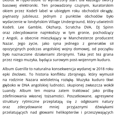
basowej elektroniki. Ten prowadzony czujnym, kuratorskim
okiem przez Kode9 label w ubiegłym roku obchodził okrągły,
piętnasty jubileusz. Jednym z punktów obchodów było
wydarzenie w londyńskim Village Underground, który uświetnili
Kode9, Lee Gamble, Okzharp, Scratcha DVA, DJ Spinn
oraz zdecydowanie najmłodszy w tym gronie, pochodzący
z Angoli, a obecnie mieszkający w Manchesterze producent
Nazar. Jego życie, jako syna jednego z generałów sił
opozycyjnych podczas angolskiej wojny domowej, od początku
było naznaczone działaniami zbrojnymi. Taka jest też grana
przez niego muzyka, będąca surowym post-wojennym kuduro.
Album
Guerilla
to naturalna konsekwencja wydanej w 2018 roku
epki
Enclaves
. To historia konfliktu zbrojnego, który wymusił
na rodzinie Nazara wieloletnią rozłąkę. Muzyka kuduro tkwi
głęboko w DNA angolskiej ludności, skupionej zwłaszcza wokół
Luandy. Album ten można zatem traktować jako próbę
zdefiniowania własnej tożsamości. Poszatkowane, agresywne
struktury rytmiczne przeplatają się z odgłosami natury
oraz zdecydowanie mniej przyjaznymi dźwiękami
przelatujących nad głowami helikopterów i przeszywających