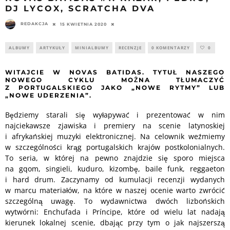
DJ LYCOX, SCRATCHA DVA
REDAKCJA
15 KWIETNIA 2020
ALBUMY
ARTYKUŁY
MINIALBUMY
RECENZJE
0 KOMENTARZY
0
WITAJCIE W NOVAS BATIDAS. TYTUŁ NASZEGO
NOWEGO CYKLU MOŻNA TŁUMACZYĆ
Z PORTUGALSKIEGO JAKO „NOWE RYTMY” LUB
„NOWE UDERZENIA”.
Będziemy starali się wyłapywać i prezentować w nim
najciekawsze zjawiska i premiery na scenie latynoskiej
i afrykańskiej muzyki elektronicznej. Na celownik weźmiemy
w szczególności krąg portugalskich krajów postkolonialnych.
To seria, w której na pewno znajdzie się sporo miejsca
na gqom, singieli, kuduro, kizombę, baile funk, reggaeton
i hard drum. Zaczynamy od kumulacji recenzji wydanych
w marcu materiałów, na które w naszej ocenie warto zwrócić
szczególną uwagę. To wydawnictwa dwóch lizbońskich
wytwórni: Enchufada i Príncipe, które od wielu lat nadają
kierunek lokalnej scenie, dbając przy tym o jak najszerszą