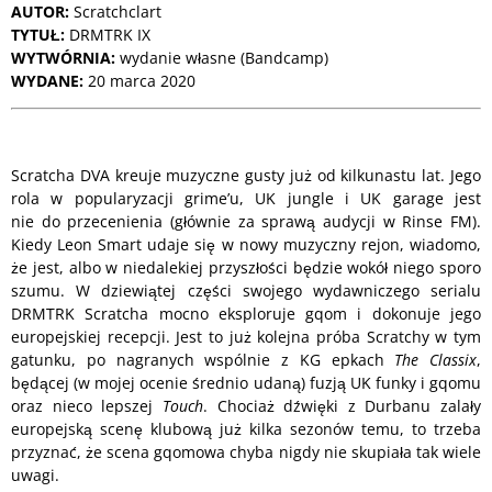
AUTOR:
Scratchclart
TYTUŁ:
DRMTRK IX
WYTWÓRNIA:
wydanie własne (Bandcamp)
WYDANE:
20 marca 2020
Scratcha DVA kreuje muzyczne gusty już od kilkunastu lat. Jego
rola w popularyzacji grime’u, UK jungle i UK garage jest
nie do przecenienia (głównie za sprawą audycji w Rinse FM).
Kiedy Leon Smart udaje się w nowy muzyczny rejon, wiadomo,
że jest, albo w niedalekiej przyszłości będzie wokół niego sporo
szumu. W dziewiątej części swojego wydawniczego serialu
DRMTRK Scratcha mocno eksploruje gqom i dokonuje jego
europejskiej recepcji. Jest to już kolejna próba Scratchy w tym
gatunku, po nagranych wspólnie z KG epkach
The Classix
,
będącej (w mojej ocenie średnio udaną) fuzją UK funky i gqomu
oraz nieco lepszej
Touch
. Chociaż dźwięki z Durbanu zalały
europejską scenę klubową już kilka sezonów temu, to trzeba
przyznać, że scena gqomowa chyba nigdy nie skupiała tak wiele
uwagi.