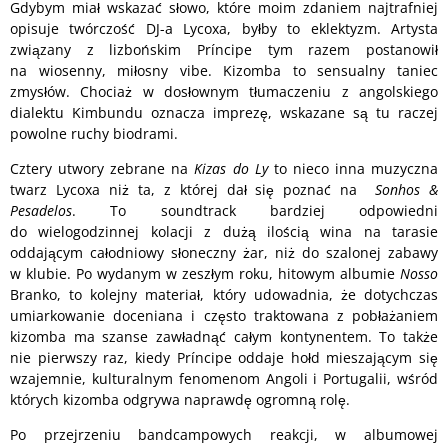
Gdybym miał wskazać słowo, które moim zdaniem najtrafniej
opisuje twórczość DJ-a Lycoxa, byłby to eklektyzm. Artysta
związany z lizbońskim Príncipe tym razem postanowił
na wiosenny, miłosny vibe. Kizomba to sensualny taniec
zmysłów. Chociaż w dosłownym tłumaczeniu z angolskiego
dialektu Kimbundu oznacza imprezę, wskazane są tu raczej
powolne ruchy biodrami.
Cztery utwory zebrane na
Kizas do Ly
to nieco inna muzyczna
twarz Lycoxa niż ta, z której dał się poznać na
Sonhos &
Pesadelos
. To soundtrack bardziej odpowiedni
do wielogodzinnej kolacji z dużą ilością wina na tarasie
oddającym całodniowy słoneczny żar, niż do szalonej zabawy
w klubie. Po wydanym w zeszłym roku, hitowym albumie
Nosso
Branko, to kolejny materiał, który udowadnia, że dotychczas
umiarkowanie doceniana i często traktowana z pobłażaniem
kizomba ma szanse zawładnąć całym kontynentem. To także
nie pierwszy raz, kiedy Príncipe oddaje hołd mieszającym się
wzajemnie, kulturalnym fenomenom Angoli i Portugalii, wśród
których kizomba odgrywa naprawdę ogromną rolę.
Po przejrzeniu bandcampowych reakcji, w albumowej