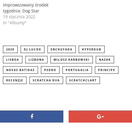
w
e
Improwizowany środek
w
w
i
w
tygodnia: Dog Star
n
i
d
n
19 stycznia 2022
o
d
In "Albumy"
w
o
)
w
)
2020
DJ LUCOX
ENCHUFADA
HYPERDUB
LISBOA
LIZBONA
MIŁOSZ KARBOWSKI
NAZAR
NOVAS BATIDAS
PEDRO
PORTUGALIA
PRINCIPE
RECENZJE
SCRATCHA DVA
SCRATCHCLART