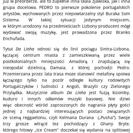
już w preorderze, ale to zupełnie inna skala zjawiska, jak i inna
grupa docelowa. PEDRO to pierwsze pokolenie portugalskich
artystów, wychowanych przez niepowtarzalny styl Buraka Som
Sistema. W takiej sytuacji jedynym miejscem,
w którym urodzony na przedmieściach Lizbony producent mógł
wydawać swoją muzykę, jest prowadzona przez Branko
Enchufada.
Tytuł
Da Linha
odnosi się do linii pociągu Sintra-Lizbona,
łączącej centrum miasta z zamieszkiwaną przez wiele
postkolonialnych mniejszości Amadorą i znajdującą się
nieopodal dzielnicą Damaia, z której pochodzi Pedro.
Przemierzana przez lata trasa może stanowić metaforę spoiwa
łączącego tylko na pozór odległe kultury rodowitych
Portugalczyków i ludności z Angoli, Brazylii czy Zielonego
Przylądka. Muzycznie album
Da Linha
jest fuzją kizomby,
kuduro i innych odłamów muzyki basowej. Nie dziwi
więc obecność wśród zaproszonych do nagrania płyty gości
jednej z najbardziej interesujących postaci związanych
ze sceną reggaetonu, czyli Kelmana Durana („Pusha”). Swoje
trzy grosze wtrącił też pochodzący z Ghany Bryte,
którego hitowy „Ice Cream” doczekał się wydania na splitowej