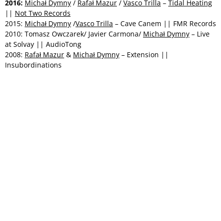
2016:
Michał Dymny
/
Rafał Mazur
/
Vasco Trilla
–
Tidal Heating
||
Not Two Records
2015:
Michał Dymny
/
Vasco Trilla
– Cave Canem || FMR Records
2010: Tomasz Owczarek/ Javier Carmona/
Michał Dymny
– Live
at Solvay || AudioTong
2008:
Rafał Mazur
&
Michał Dymny
– Extension ||
Insubordinations