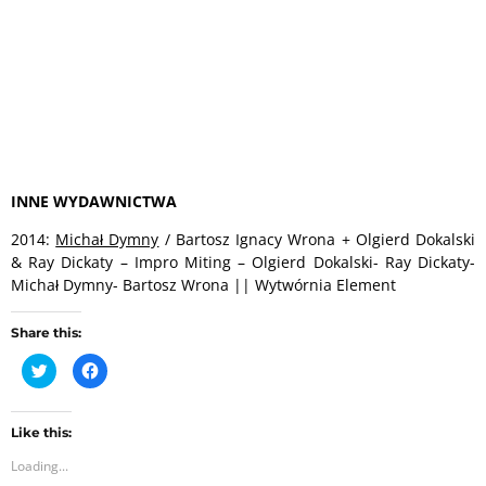
INNE WYDAWNICTWA
2014:
Michał Dymny
/ Bartosz Ignacy Wrona + Olgierd Dokalski
& Ray Dickaty – Impro Miting – Olgierd Dokalski- Ray Dickaty-
Michał Dymny- Bartosz Wrona ‎|| Wytwórnia Element
Share this:
C
C
l
l
i
i
c
c
k
k
t
t
Like this:
o
o
Loading...
s
s
h
h