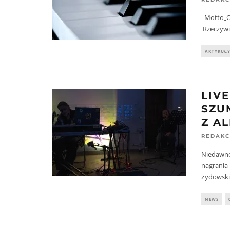
Motto
Rzeczywi
ARTYKUŁ
LIV
SZU
Z A
REDAKC
Niedawno
nagrania 
żydowski
NEWS