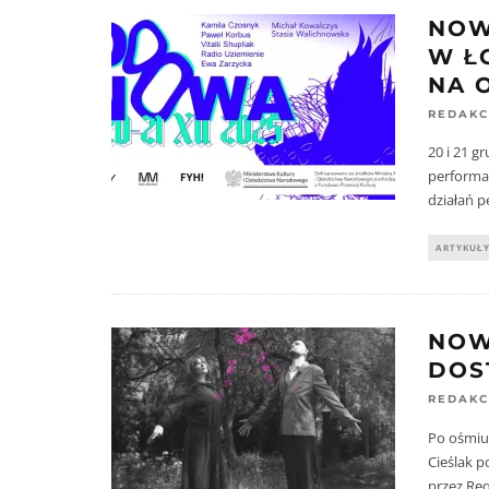
NOW
W Ł
NA 
REDAKC
20 i 21 g
performat
działań 
ARTYKUŁ
NOW
DOS
REDAKC
Po ośmiu 
Cieślak 
przez Re