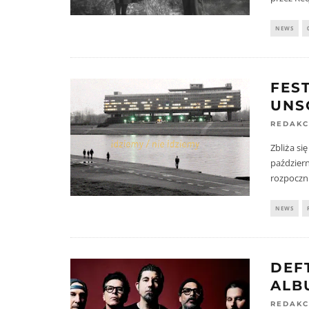
NEWS
FES
UNS
REDAKC
Zbliża si
październ
rozpoczni
NEWS
DEF
ALB
REDAKC