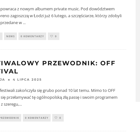
 powraca z nowym albumem private music. Pod dowództwem
eno zagoszczą w Łodzi już 6 lutego, a szczęściarze, którzy zdobyli
wyprzedane w
...
Y
NEWS
0 KOMENTARZY
0
TIWALOWY PRZEWODNIK: OFF
TIVAL
4 LIPCA 2025
JA
 festiwali zakończyła się grubo ponad 10 lat temu. Mimo to OFF
 się przełamywać tę ogólnopolską złą passę i swoim programem
z szeregu,
...
PRZEWODNIK
0 KOMENTARZY
0