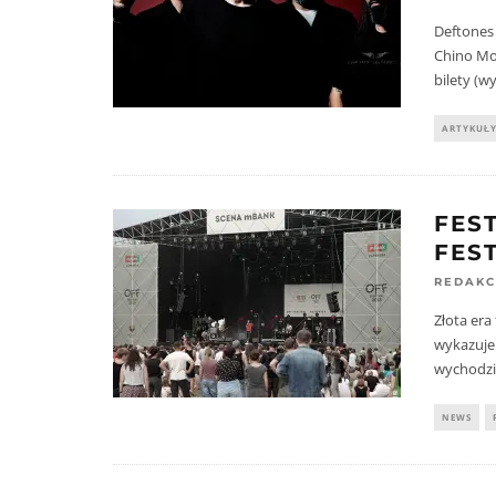
Deftones
Chino Mor
bilety (
ARTYKUŁ
FES
FES
REDAKC
Złota era
wykazuje
wychodzi 
NEWS