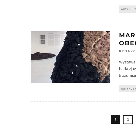
ARTYKUŁ
MAR
OBE
REDAKC
Wystawa 
bada zjaw
(rozumia
ARTYKUŁ
1
2