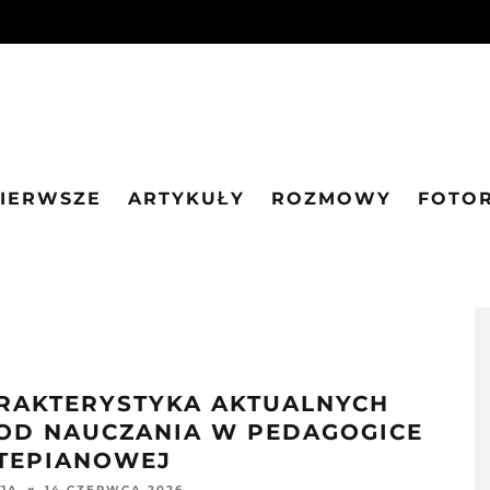
PIERWSZE
ARTYKUŁY
ROZMOWY
FOTO
RAKTERYSTYKA AKTUALNYCH
OD NAUCZANIA W PEDAGOGICE
TEPIANOWEJ
14 CZERWCA 2026
JA