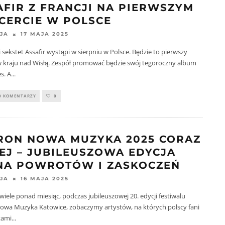
AFIR Z FRANCJI NA PIERWSZYM
CERCIE W POLSCE
17 MAJA 2025
JA
 sekstet Assafir wystąpi w sierpniu w Polsce. Będzie to pierwszy
w kraju nad Wisłą. Zespół promować będzie swój tegoroczny album
s. A
...
0 KOMENTARZY
0
RON NOWA MUZYKA 2025 CORAZ
ŻEJ – JUBILEUSZOWA EDYCJA
NA POWROTÓW I ZASKOCZEŃ
16 MAJA 2025
JA
ewiele ponad miesiąc, podczas jubileuszowej 20. edycji festiwalu
owa Muzyka Katowice, zobaczymy artystów, na których polscy fani
atami
...