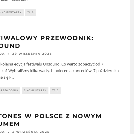
0 KOMENTARZY
0
TIWALOWY PRZEWODNIK:
OUND
29 WRZEŚNIA 2025
JA
ę kolejna edycja festiwalu Unsound. Co warto zobaczyć od 7
ika? Wybraliśmy kilka wartych polecenia koncertów. 7 października
e się k
...
PRZEWODNIK
0 KOMENTARZY
0
TONES W POLSCE Z NOWYM
UMEM
3 WRZEŚNIA 2025
JA