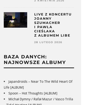
3 KWIETNIA 2026
LIVE Z KONCERTU
JOANNY
SZUMACHER
I PAWŁA
CIEŚLAKA
Z ALBUMEM LIBE
28 LUTEGO 2026
BAZA DANYCH:
NAJNOWSZE ALBUMY
Japandroids – Near To The Wild Heart Of
Life [ALBUM]
Spoon – Hot Thoughts [ALBUM]
Michał Dymny / Rafał Mazur / Vasco Trilla
– Tidal Heating [ALBUM]