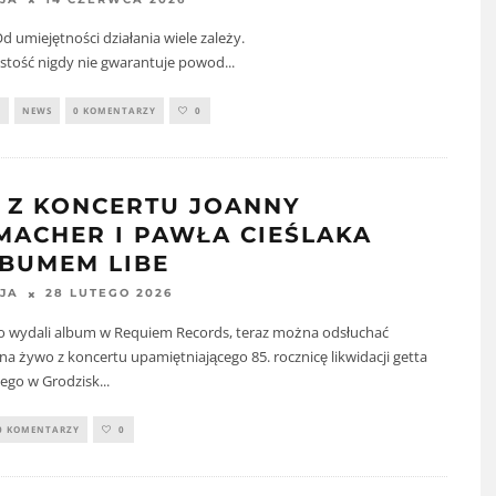
„Od umiejętności działania wiele zależy.
stość nigdy nie gwarantuje powod
...
Y
NEWS
0 KOMENTARZY
0
E Z KONCERTU JOANNY
MACHER I PAWŁA CIEŚLAKA
LBUMEM LIBE
28 LUTEGO 2026
JA
 wydali album w Requiem Records, teraz można odsłuchać
na żywo z koncertu upamiętniającego 85. rocznicę likwidacji getta
ego w Grodzisk
...
0 KOMENTARZY
0