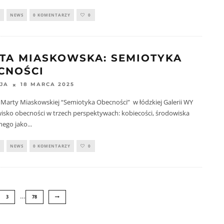
Y
NEWS
0 KOMENTARZY
0
TA MIASKOWSKA: SEMIOTYKA
CNOŚCI
18 MARCA 2025
JA
Marty Miaskowskiej “Semiotyka Obecności” w łódzkiej Galerii WY
isko obecności w trzech perspektywach: kobiecości, środowiska
nego jako
...
Y
NEWS
0 KOMENTARZY
0
…
3
78