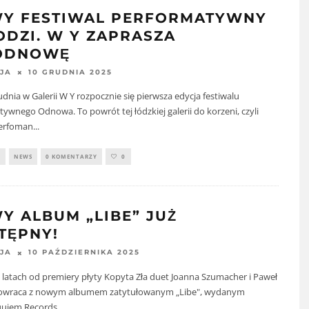
Y FESTIWAL PERFORMATYWNY
ODZI. W Y ZAPRASZA
ODNOWĘ
10 GRUDNIA 2025
JA
rudnia w Galerii W Y rozpocznie się pierwsza edycja festiwalu
ywnego Odnowa. To powrót tej łódzkiej galerii do korzeni, czyli
perfoman
...
Y
NEWS
0 KOMENTARZY
0
Y ALBUM „LIBE” JUŻ
TĘPNY!
10 PAŹDZIERNIKA 2025
JA
latach od premiery płyty Kopyta Zła duet Joanna Szumacher i Paweł
powraca z nowym albumem zatytułowanym „Libe", wydanym
quiem Records.
...