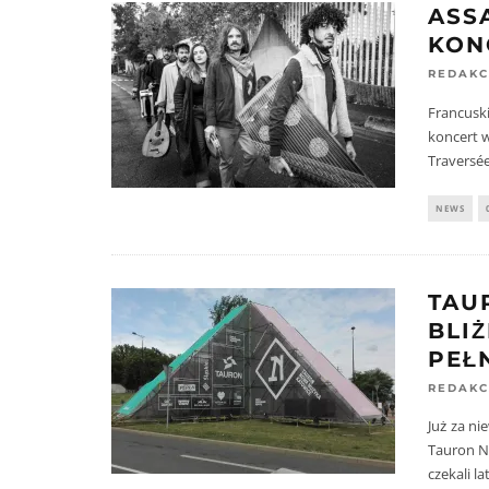
ASS
KON
REDAKC
Francuski
koncert 
Traversée
NEWS
TAU
BLI
PEŁ
REDAKC
Już za ni
Tauron N
czekali l