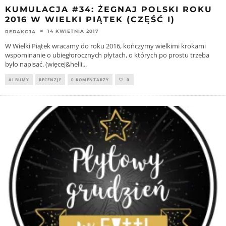
KUMULACJA #34: ŻEGNAJ POLSKI ROKU
2016 W WIELKI PIĄTEK (CZĘŚĆ I)
14 KWIETNIA 2017
REDAKCJA
W Wielki Piątek wracamy do roku 2016, kończymy wielkimi krokami
wspominanie o ubiegłorocznych płytach, o których po prostu trzeba
było napisać. (więcej&helli
...
ALBUMY
RECENZJE
0 KOMENTARZY
0