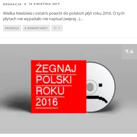
16 KWIETNIA 2017
REDAKCJA
Wielka Niedziela i ostatni powrót do polskich płyt roku 2016. O tych
płytach nie wypadało nie napisać.(więcej…)
...
RECENZJE
0 KOMENTARZY
1
7.4