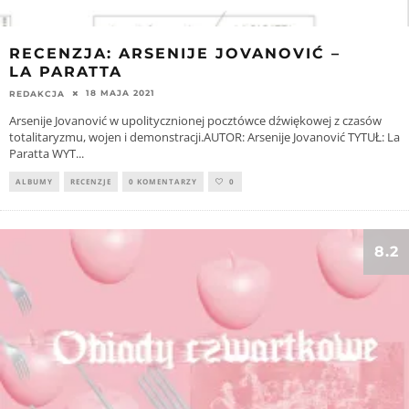
RECENZJA: ARSENIJE JOVANOVIĆ –
LA PARATTA
18 MAJA 2021
REDAKCJA
Arsenije Jovanović w upolitycznionej pocztówce dźwiękowej z czasów
totalitaryzmu, wojen i demonstracji.AUTOR: Arsenije Jovanović TYTUŁ: La
Paratta WYT
...
ALBUMY
RECENZJE
0 KOMENTARZY
0
8.2