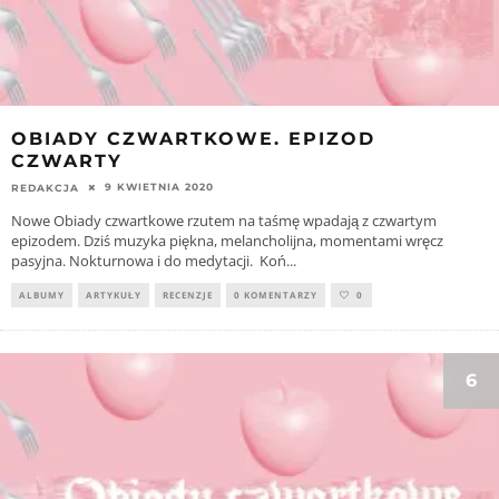
OBIADY CZWARTKOWE. EPIZOD
CZWARTY
9 KWIETNIA 2020
REDAKCJA
Nowe Obiady czwartkowe rzutem na taśmę wpadają z czwartym
epizodem. Dziś muzyka piękna, melancholijna, momentami wręcz
pasyjna. Nokturnowa i do medytacji. Koń
...
ALBUMY
ARTYKUŁY
RECENZJE
0 KOMENTARZY
0
6