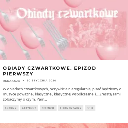
OBIADY CZWARTKOWE. EPIZOD
PIERWSZY
30 STYCZNIA 2020
REDAKCJA
W obiadach czwartkowych, oczywiście nieregularnie, pisać będziemy o
muzyce poważnej, klasycznej, klasycznej współczesnej i... Zresztą sami
zobaczymy o czym. Pam
...
ALBUMY
ARTYKUŁY
RECENZJE
0 KOMENTARZY
0