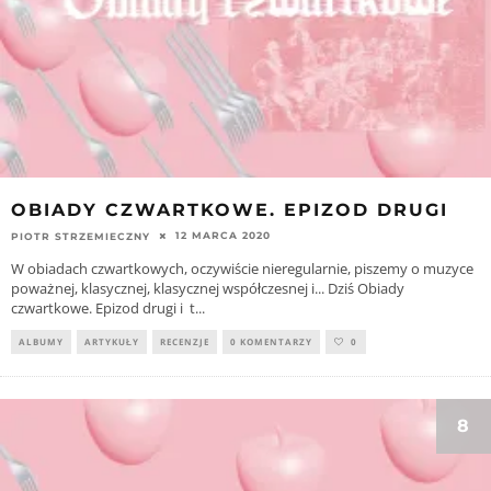
OBIADY CZWARTKOWE. EPIZOD DRUGI
12 MARCA 2020
PIOTR STRZEMIECZNY
W obiadach czwartkowych, oczywiście nieregularnie, piszemy o muzyce
poważnej, klasycznej, klasycznej współczesnej i... Dziś Obiady
czwartkowe. Epizod drugi i t
...
ALBUMY
ARTYKUŁY
RECENZJE
0 KOMENTARZY
0
8