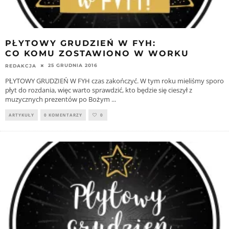
PŁYTOWY GRUDZIEŃ W FYH:
CO KOMU ZOSTAWIONO W WORKU
25 GRUDNIA 2016
REDAKCJA
PŁYTOWY GRUDZIEŃ W FYH czas zakończyć. W tym roku mieliśmy sporo
płyt do rozdania, więc warto sprawdzić, kto będzie się cieszył z
muzycznych prezentów po Bożym
...
ARTYKUŁY
0 KOMENTARZY
0