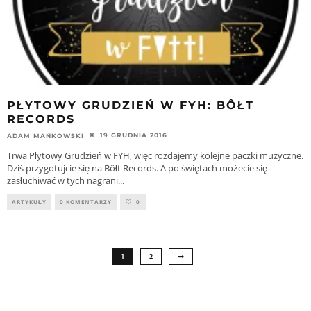
PŁYTOWY GRUDZIEŃ W FYH: BÔŁT
RECORDS
19 GRUDNIA 2016
ADAM MAŃKOWSKI
Trwa Płytowy Grudzień w FYH, więc rozdajemy kolejne paczki muzyczne.
Dziś przygotujcie się na Bôłt Records. A po świętach możecie się
zasłuchiwać w tych nagrani
...
ARTYKUŁY
0 KOMENTARZY
0
1
2