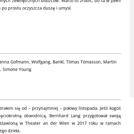
nych zewnętrznych bodźców. Warto to zrobić, bo ta w pełni
po prostu oczyszcza duszę i umysł.
 anna Gofmann, Wolfgang, Bankl, Tómas Tómasson, Martin
n, Simone Young
ierałem się od – przynajmniej – połowy listopada. Jeśli kogoś
ęciokrotną obwodnicą. Bernhard Lang przygotował swoją
ystawioną w Theater an der Wien w 2017 roku w ramach
ego dzieła.