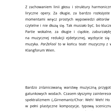
Z zachowaniem linii głosu i struktury harmonicz
liryczne opery. Za długie, za bardzo rozłożyste
momentami wręcz prostych wypowiedzi
aktorów 
czytelne i nie dłużą się. Tak musiało być, bo klu
Partie wokalne, za długie i ciężkie, zaburzały
na muzycznej redukcji ejdetycznej, wyzbycie się
muzyka.
ParZeFool
to w końcu teatr muzyczny z w
Klangforum Wien.
Bardzo zróżnicowaną warstwę muzyczną przygot
gatunkowych wodach. Czasem słyszymy zaintereso
spektralizmem („Girnemantz/Chor: Weh! Weh! Ho H
w pełni plastyczne kompozycje, typową sceniczn