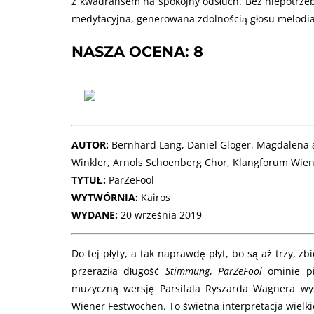
z kwadransem na spokojny odsłuch. Bez niepotrzeb
medytacyjna, generowana zdolnością głosu melodia 
NASZA OCENA: 8
AUTOR:
Bernhard Lang, Daniel Gloger, Magdalena
Winkler, Arnols Schoenberg Chor, Klangforum Wie
TYTUŁ:
ParZeFool
WYTWÓRNIA:
Kairos
WYDANE:
20 września 2019
Do tej płyty, a tak naprawdę płyt, bo są aż trzy, zb
przeraziła długość
Stimmung
,
ParZeFool
ominie pi
muzyczną wersję Parsifala Ryszarda Wagnera w
Wiener Festwochen. To świetna interpretacja wielki