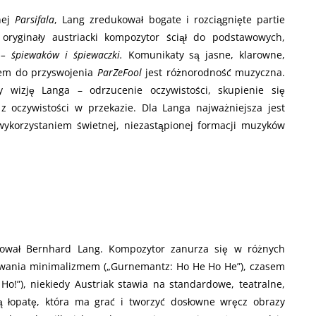
nej
Parsifala
, Lang zredukował bogate i rozciągnięte partie
 oryginały austriacki kompozytor ściął do podstawowych,
– śpiewaków i śpiewaczki.
Komunikaty są jasne, klarowne,
czem do przyswojenia
ParZeFool
jest różnorodność muzyczna.
by wizję Langa – odrzucenie oczywistości, skupienie się
 z oczywistości w przekazie. Dla Langa najważniejsza jest
ykorzystaniem świetnej, niezastąpionej formacji muzyków
ował Bernhard Lang. Kompozytor zanurza się w różnych
wania minimalizmem („Gurnemantz: Ho He Ho He”), czasem
o!”), niekiedy Austriak stawia na standardowe, teatralne,
ą łopatę, która ma grać i tworzyć dosłowne wręcz obrazy