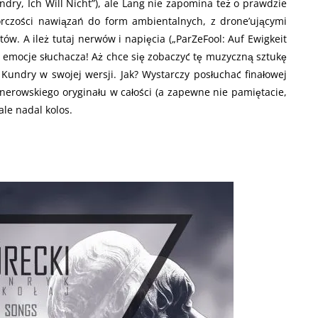
ry, Ich Will Nicht”), ale Lang nie zapomina też o prawdzie
rczości nawiązań do form ambientalnych, z drone’ującymi
w. A ileż tutaj nerwów i napięcia („ParZeFool: Auf Ewigkeit
 emocje słuchacza! Aż chce się zobaczyć tę muzyczną sztukę
i Kundry w swojej wersji. Jak? Wystarczy posłuchać finałowej
agnerowskiego oryginału w całości (a zapewne nie pamiętacie,
ale nadal kolos.