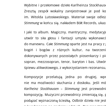
Wybitne i przełomowe dzieło Karlheinza Stockhau
Zresztą zespół wokalny zarejestrował je pod 
im. Witolda Lutosławskiego. Materiał swoje odle
Stimmung
w końcu się, nakładem Bółt Records, ukaz
I jaki to album. Magiczny, mantryczny, medytacy
utwór to siła głosu i fantazji umysłu wykonawc
do manewru. Całe
Stimmung
oparte jest na pracy z
bogiń i bogów z różnych kultur, na tworzeni
dokonywanych przez pozostałych piosenkarzy i pio
sopran, mezzosopran, tenor, baryton i bas. Utwó
śpiewu alikwotowego, z wykorzystaniem rezonansu,
Kompozycje przelatują jedna po drugiej, wp
nie ma możliwości słuchania z doskoku. Jeśli mó
Karlheinz Stockhausen – Stimmung
jest przewodn
kompozycję. Muzyczni przewodnicy zmieniają się,
podążać wyznaczoną ścieżką. Odbiór dzieła nie je