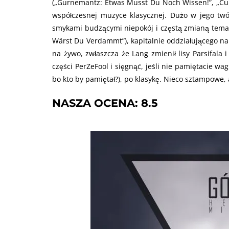
(„Gurnemantz: Etwas Musst Du Noch Wissen!”, „Cund
współczesnej muzyce klasycznej. Dużo w jego twó
smykami budzącymi niepokój i częstą zmianą temató
Wärst Du Verdammt”), kapitalnie oddziałującego na
na żywo, zwłaszcza że Lang zmienił lisy Parsifala 
części PerZeFool i sięgnąć, jeśli nie pamiętacie w
bo kto by pamiętał?), po klasykę. Nieco sztampowe, 
NASZA OCENA: 8.5