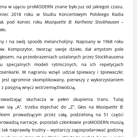
sena w ujęciu proMODERN znane było już od jakiegoś czasu.
koniec 2018 roku w Studiu Koncertowym Polskiego Radia
żał, pod koniec roku
Musiquette B: Karlheinz Stockhausen –
ało.
jny i na swój sposób melancholijny. Napisany w 1968 roku
ów. Kompozytor, tworząc swoje dzieło, dał artystom pole
 głosem, na przeobrażeniach ustalonych przez Stockhausena
u specjalnych modeli rytmicznych, na ich repetycjach
senkarki. W nagraniu wzięli udział śpiewacy i śpiewaczki:
r jest ogromnie skomplikowany, pierwszy z wykorzystaniem
 z pasyjną wręcz wstrzemięźliwością.
rowadzając słuchacza w pełen skupienia trans. Tutaj
wi się „A”, trzeba dojechać do „Z”. Głos na
Musiquette B:
ikiem prowadzącym przez całą, podzieloną na 51 części
 prowadzą narracje, pozostali członkowie proMODERN muszą
st tak naprawdę trudny – wystarczy zagospodarować godzinę