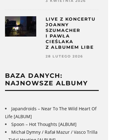
3 KWIETNIA 2026
LIVE Z KONCERTU
JOANNY
SZUMACHER
I PAWŁA
CIEŚLAKA
Z ALBUMEM LIBE
28 LUTEGO 2026
BAZA DANYCH:
NAJNOWSZE ALBUMY
Japandroids – Near To The Wild Heart Of
Life [ALBUM]
Spoon – Hot Thoughts [ALBUM]
Michał Dymny / Rafał Mazur / Vasco Trilla
– Tidal Heating [ALBUM]