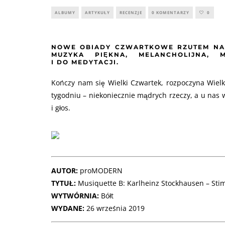
ALBUMY
ARTYKUŁY
RECENZJE
0 KOMENTARZY
0
NOWE OBIADY CZWARTKOWE RZUTEM NA 
MUZYKA PIĘKNA, MELANCHOLIJNA,
I DO MEDYTACJI.
Kończy nam się Wielki Czwartek, rozpoczyna Wielki
tygodniu – niekoniecznie mądrych rzeczy, a u nas
i głos.
AUTOR:
proMODERN
TYTUŁ:
Musiquette B: Karlheinz Stockhausen – S
WYTWÓRNIA:
Bółt
WYDANE:
26 września 2019