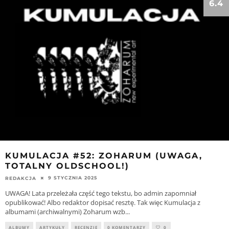
6.4
KUMULACJA #52: ZOHARUM (UWAGA,
TOTALNY OLDSCHOOL!)
9 STYCZNIA 2025
REDAKCJA
UWAGA! Lata przeleżała część tego tekstu, bo admin zapomniał
opublikować! Albo redaktor dopisać resztę. Tak więc Kumulacja z
albumami (archiwalnymi) Zoharum wzb
...
ALBUMY
ARTYKUŁY
RECENZJE
0 KOMENTARZY
0