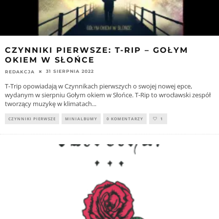
CZYNNIKI PIERWSZE: T-RIP – GOŁYM
OKIEM W SŁOŃCE
31 SIERPNIA 2022
REDAKCJA
T-Trip opowiadają w Czynnikach pierwszych o swojej nowej epce,
wydanym w sierpniu Gołym okiem w Słońce. T-Rip to wrocławski zespół
tworzący muzykę w klimatach
...
CZYNNIKI PIERWSZE
MINIALBUMY
0 KOMENTARZY
1