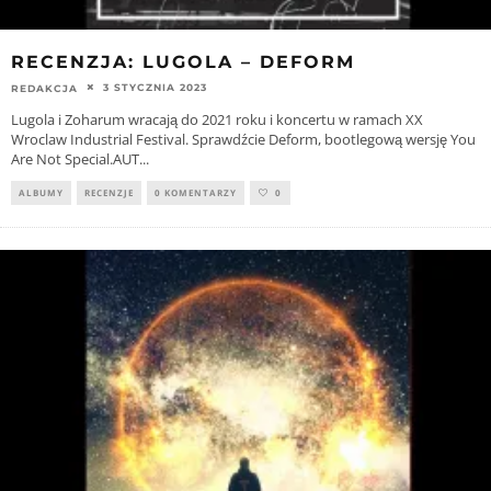
RECENZJA: LUGOLA – DEFORM
3 STYCZNIA 2023
REDAKCJA
Lugola i Zoharum wracają do 2021 roku i koncertu w ramach XX
Wroclaw Industrial Festival. Sprawdźcie Deform, bootlegową wersję You
Are Not Special.AUT
...
ALBUMY
RECENZJE
0 KOMENTARZY
0