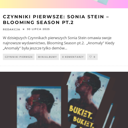
CZYNNIKI PIERWSZE: SONIA STEIN –
BLOOMING SEASON PT.2
30 LIPCA 2025
REDAKCJA
W dzisiejszych Czynnikach pierwszych Sonia Stein omawia swoje
najnowsze wydawnictwo, Blooming Season pt.2. „Anomaly” Kiedy
„Anomaly” była jeszcze tylko demów
...
CZYNNIKI PIERWSZE
MINIALBUMY
0 KOMENTARZY
0