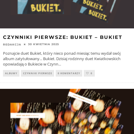
CZYNNIKI PIERWSZE: BUKIET – BUKIET
30 KWIETNIA 2025
REDAKCJA
Poznajcie duet Bukiet, który nieco ponad miesiąc temu wydał swój
album zatytułowany... Bukiet. Dzisiaj rodzinny duet Kwiatkowskich
opowiadają o Bukiecie w Czynn
...
ALBUMY
CZYNNIKI PIERWSZE
0 KOMENTARZY
0