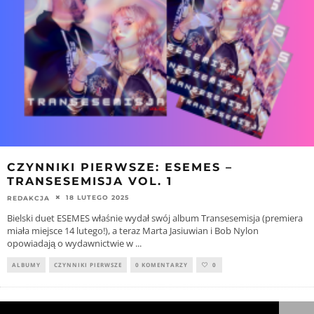
CZYNNIKI PIERWSZE: ESEMES –
TRANSESEMISJA VOL. 1
18 LUTEGO 2025
REDAKCJA
Bielski duet ESEMES właśnie wydał swój album Transesemisja (premiera
miała miejsce 14 lutego!), a teraz Marta Jasiuwian i Bob Nylon
opowiadają o wydawnictwie w
...
ALBUMY
CZYNNIKI PIERWSZE
0 KOMENTARZY
0