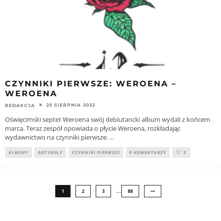
CZYNNIKI PIERWSZE: WEROENA –
WEROENA
25 SIERPNIA 2022
REDAKCJA
Oświęcimski septet Weroena swój debiutancki album wydali z końcem
marca. Teraz zespół opowiada o płycie Weroena, rozkładając
wydawnictwo na czynniki pierwsze.
...
ALBUMY
ARTYKUŁY
CZYNNIKI PIERWSZE
0 KOMENTARZY
5
…
1
2
3
88