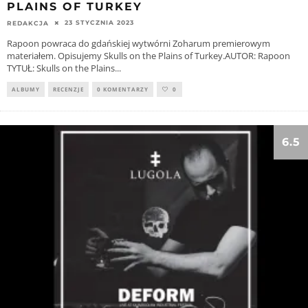
PLAINS OF TURKEY
23 STYCZNIA 2023
REDAKCJA
Rapoon powraca do gdańskiej wytwórni Zoharum premierowym
materiałem. Opisujemy Skulls on the Plains of Turkey.AUTOR: Rapoon
TYTUŁ: Skulls on the Plains
...
ALBUMY
RECENZJE
0 KOMENTARZY
0
6.5