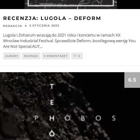
RECENZJA: LUGOLA – DEFORM
3 STYCZNIA 2023
REDAKCJA
Lugola i Zoharum wracają do 2021 roku i koncertu w ramach XX
Wroclaw Industrial Festival. Sprawdźcie Deform, bootlegową wersję You
Are Not Special.AUT
...
ALBUMY
RECENZJE
0 KOMENTARZY
0
6.5