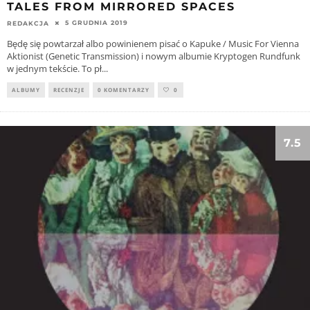
TALES FROM MIRRORED SPACES
5 GRUDNIA 2019
REDAKCJA
Będę się powtarzał albo powinienem pisać o Kapuke / Music For Vienna
Aktionist (Genetic Transmission) i nowym albumie Kryptogen Rundfunk
w jednym tekście. To pł
...
ALBUMY
RECENZJE
0 KOMENTARZY
0
7.5