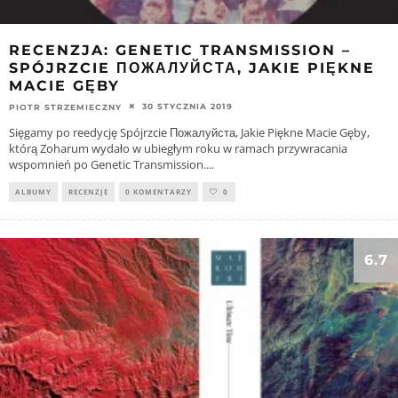
RECENZJA: GENETIC TRANSMISSION –
SPÓJRZCIE ПОЖАЛУЙСТА, JAKIE PIĘKNE
MACIE GĘBY
30 STYCZNIA 2019
PIOTR STRZEMIECZNY
Sięgamy po reedycję Spójrzcie Пожалуйста, Jakie Piękne Macie Gęby,
którą Zoharum wydało w ubiegłym roku w ramach przywracania
wspomnień po Genetic Transmission.
...
ALBUMY
RECENZJE
0 KOMENTARZY
0
6.7