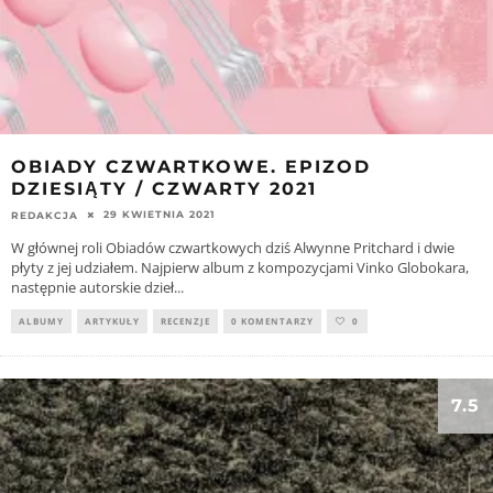
OBIADY CZWARTKOWE. EPIZOD
DZIESIĄTY / CZWARTY 2021
29 KWIETNIA 2021
REDAKCJA
W głównej roli Obiadów czwartkowych dziś Alwynne Pritchard i dwie
płyty z jej udziałem. Najpierw album z kompozycjami Vinko Globokara,
następnie autorskie dzieł
...
ALBUMY
ARTYKUŁY
RECENZJE
0 KOMENTARZY
0
7.5