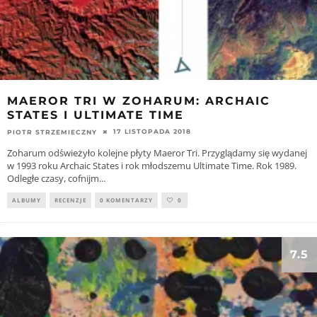
MAEROR TRI W ZOHARUM: ARCHAIC
STATES I ULTIMATE TIME
17 LISTOPADA 2018
PIOTR STRZEMIECZNY
Zoharum odświeżyło kolejne płyty Maeror Tri. Przyglądamy się wydanej
w 1993 roku Archaic States i rok młodszemu Ultimate Time. Rok 1989.
Odległe czasy, cofnijm
...
ALBUMY
RECENZJE
0 KOMENTARZY
0
7.5