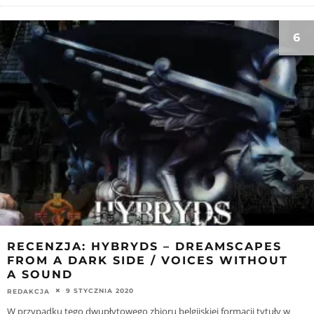
6
RECENZJA: HYBRYDS – DREAMSCAPES
FROM A DARK SIDE / VOICES WITHOUT
A SOUND
9 STYCZNIA 2020
REDAKCJA
W przypadku tego dwupłytowego zbioru belgijskiej formacji tytuły w