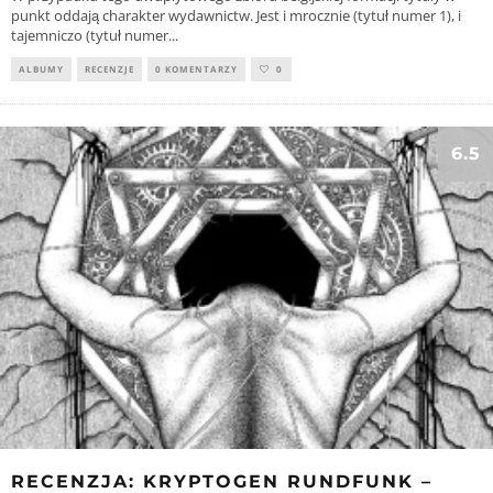
punkt oddają charakter wydawnictw. Jest i mrocznie (tytuł numer 1), i
tajemniczo (tytuł numer
...
ALBUMY
RECENZJE
0 KOMENTARZY
0
6.5
RECENZJA: KRYPTOGEN RUNDFUNK –