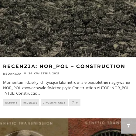
RECENZJA: NOR_POL – CONSTRUCTION
24 KWIETNIA 2021
REDAKCJA
Momentami dzieliły ich tysiące kilometrów, ale pięcioletnie nagrywanie
NOR_POL zaowocowało świetną płytą Construction.AUTOR: NOR_POL
TYTUŁ: Constructio
...
ALBUMY
RECENZJE
0 KOMENTARZY
0
7