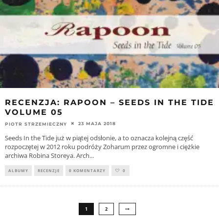
RECENZJA: RAPOON – SEEDS IN THE TIDE
VOLUME 05
23 MAJA 2018
PIOTR STRZEMIECZNY
Seeds In the Tide już w piątej odsłonie, a to oznacza kolejną część
rozpoczętej w 2012 roku podróży Zoharum przez ogromne i ciężkie
archiwa Robina Storeya. Arch
...
ALBUMY
RECENZJE
0 KOMENTARZY
0
1
2