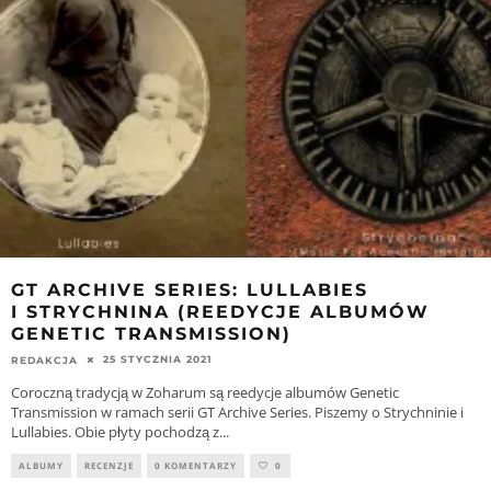
GT ARCHIVE SERIES: LULLABIES
I STRYCHNINA (REEDYCJE ALBUMÓW
GENETIC TRANSMISSION)
25 STYCZNIA 2021
REDAKCJA
Coroczną tradycją w Zoharum są reedycje albumów Genetic
Transmission w ramach serii GT Archive Series. Piszemy o Strychninie i
Lullabies. Obie płyty pochodzą z
...
ALBUMY
RECENZJE
0 KOMENTARZY
0