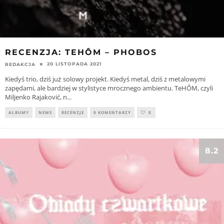
RECENZJA: TEHÔM – PHOBOS
20 LISTOPADA 2021
REDAKCJA
Kiedyś trio, dziś już solowy projekt. Kiedyś metal, dziś z metalowymi
zapędami, ale bardziej w stylistyce mrocznego ambientu. TeHÔM, czyli
Miljenko Rajaković, n
...
ALBUMY
NEWS
RECENZJE
0 KOMENTARZY
0
8.2