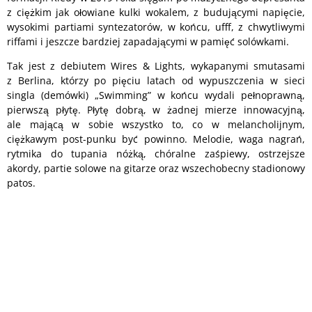
z ciężkim jak ołowiane kulki wokalem, z budującymi napięcie,
wysokimi partiami syntezatorów, w końcu, ufff, z chwytliwymi
riffami i jeszcze bardziej zapadającymi w pamięć solówkami.
Tak jest z debiutem Wires & Lights, wykapanymi smutasami
z Berlina, którzy po pięciu latach od wypuszczenia w sieci
singla (demówki) „Swimming” w końcu wydali pełnoprawną,
pierwszą płytę. Płytę dobrą, w żadnej mierze innowacyjną,
ale mającą w sobie wszystko to, co w melancholijnym,
ciężkawym post-punku być powinno. Melodie, waga nagrań,
rytmika do tupania nóżką, chóralne zaśpiewy, ostrzejsze
akordy, partie solowe na gitarze oraz wszechobecny stadionowy
patos.