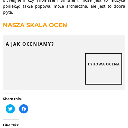
McVeighem czy Thomasem Smithem, może jest to muzyka
poniekąd także popowa, może archaiczna, ale jest to dobra
płyta.
NASZA SKALA OCEN
A JAK OCENIAMY?
FYHOWA OCENA
Share this:
C
C
l
l
i
i
c
c
k
k
t
t
Like this: