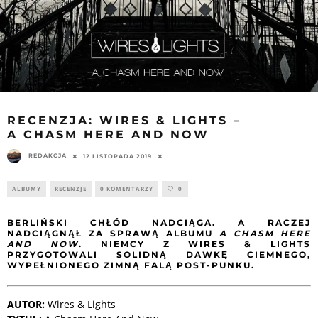
RECENZJA: WIRES & LIGHTS –
A CHASM HERE AND NOW
REDAKCJA
12 LISTOPADA 2019
ALBUMY
RECENZJE
0 KOMENTARZY
0
BERLIŃSKI CHŁÓD NADCIĄGA. A RACZEJ
NADCIĄGNĄŁ ZA SPRAWĄ ALBUMU
A CHASM HERE
AND NOW
. NIEMCY Z WIRES & LIGHTS
PRZYGOTOWALI SOLIDNĄ DAWKĘ CIEMNEGO,
WYPEŁNIONEGO ZIMNĄ FALĄ POST-PUNKU.
AUTOR:
Wires & Lights