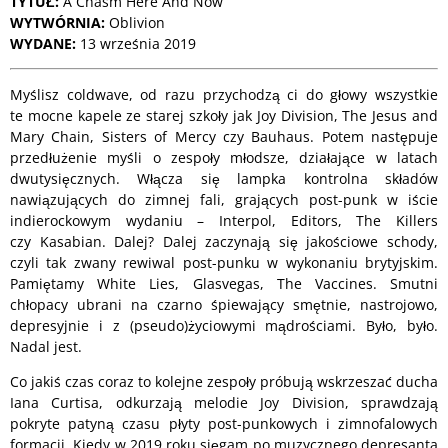
TYTUŁ:
A Chasm Here And Now
WYTWÓRNIA:
Oblivion
WYDANE:
13 września 2019
Myślisz coldwave, od razu przychodzą ci do głowy wszystkie
te mocne kapele ze starej szkoły jak Joy Division, The Jesus and
Mary Chain, Sisters of Mercy czy Bauhaus. Potem następuje
przedłużenie myśli o zespoły młodsze, działające w latach
dwutysięcznych. Włącza się lampka kontrolna składów
nawiązujących do zimnej fali, grających post-punk w iście
indierockowym wydaniu – Interpol, Editors, The Killers
czy Kasabian. Dalej? Dalej zaczynają się jakościowe schody,
czyli tak zwany rewiwal post-punku w wykonaniu brytyjskim.
Pamiętamy White Lies, Glasvegas, The Vaccines. Smutni
chłopacy ubrani na czarno śpiewający smętnie, nastrojowo,
depresyjnie i z (pseudo)życiowymi mądrościami. Było, było.
Nadal jest.
Co jakiś czas coraz to kolejne zespoły próbują wskrzeszać ducha
Iana Curtisa, odkurzają melodie Joy Division, sprawdzają
pokryte patyną czasu płyty post-punkowych i zimnofalowych
formacji. Kiedy w 2019 roku sięgam po muzycznego depresanta