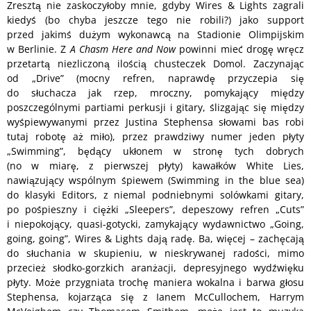
Zresztą nie zaskoczyłoby mnie, gdyby Wires & Lights zagrali
kiedyś (bo chyba jeszcze tego nie robili?) jako support
przed jakimś dużym wykonawcą na Stadionie Olimpijskim
w Berlinie. Z
A Chasm Here and Now
powinni mieć drogę wręcz
przetartą niezliczoną ilością chusteczek Domol. Zaczynając
od „Drive” (mocny refren, naprawdę przyczepia się
do słuchacza jak rzep, mroczny, pomykający między
poszczególnymi partiami perkusji i gitary, ślizgając się między
wyśpiewywanymi przez Justina Stephensa słowami bas robi
tutaj robotę aż miło), przez prawdziwy numer jeden płyty
„Swimming”, będący ukłonem w stronę tych dobrych
(no w miarę, z pierwszej płyty) kawałków White Lies,
nawiązujący wspólnym śpiewem (Swimming in the blue sea)
do klasyki Editors, z niemal podniebnymi solówkami gitary,
po pośpieszny i ciężki „Sleepers”, depeszowy refren „Cuts”
i niepokojący, quasi-gotycki, zamykający wydawnictwo „Going,
going, going”, Wires & Lights dają radę. Ba, więcej – zachęcają
do słuchania w skupieniu, w nieskrywanej radości, mimo
przecież słodko-gorzkich aranżacji, depresyjnego wydźwięku
płyty. Może przygniata trochę maniera wokalna i barwa głosu
Stephensa, kojarząca się z Ianem McCullochem, Harrym