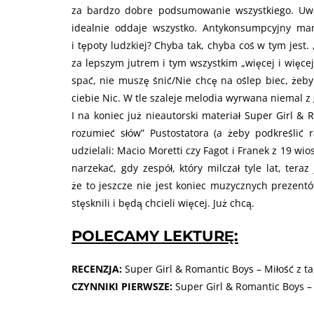
za bardzo dobre podsumowanie wszystkiego. Uważ
idealnie oddaje wszystko. Antykonsumpcyjny man
i tępoty ludzkiej? Chyba tak, chyba coś w tym jest
za lepszym jutrem i tym wszystkim „więcej i więcej
spać, nie muszę śnić/Nie chcę na oślep biec, żeby
ciebie Nic. W tle szaleje melodia wyrwana niemal z 
I na koniec już nieautorski materiał Super Girl & 
rozumieć słów” Pustostatora (a żeby podkreślić
udzielali: Macio Moretti czy Fagot i Franek z 19 wi
narzekać, gdy zespół, który milczał tyle lat, tera
że to jeszcze nie jest koniec muzycznych prezentó
stęsknili i będą chcieli więcej. Już chcą.
POLECAMY LEKTURĘ:
RECENZJA:
Super Girl & Romantic Boys – Miłość z ta
CZYNNIKI PIERWSZE:
Super Girl & Romantic Boys – 