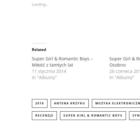
Loading...
s
s
h
h
a
a
r
r
e
e
o
o
n
n
T
F
w
a
i
c
t
e
Related
t
b
e
o
r
o
Super Girl & Romantic Boys –
Super Girl & R
(
k
Miłość z tamtych lat
Osobno
O
(
p
O
11 stycznia 2014
26 czerwca 20
e
p
n
e
In "Albumy"
In "Albumy"
s
n
i
s
n
i
n
n
e
n
w
e
2016
ANTENA KRZYKU
MUZYKA ELEKTRONICZ
w
w
i
w
n
i
RECENZJE
SUPER GIRL & ROMANTIC BOYS
SY
d
n
o
d
w
o
)
w
)