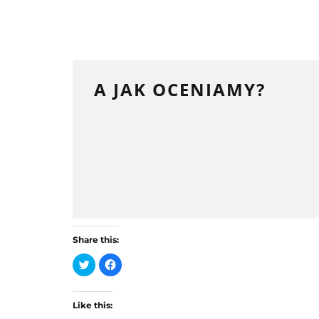
A JAK OCENIAMY?
Share this:
C
C
l
l
i
i
c
c
k
k
t
t
Like this:
o
o