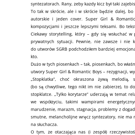
syntezatorach. Rany, żeby każdy kicz był taki zajebis
To tak w skrócie, ale i w skrócie będzie dalej, bo
autorskie i jeden cover. Super Girl & Romant
kompozycjami i jeszcze lepszymi teksami. Bo tek
Ciekawy storytelling, który – gdy się wsłuchać 
prywatnych sytuacji. Pewnie, nie zawsze i nie
do utworów SGRB podchodziłem bardziej emocjonaln
kto.
Dużo w tych piosenkach – tak, piosenkach, bo właśn
utwory Super Girl & Romantic Boys – rezygnacji, w
„Stopklatka”, choć okraszona żywą melodią,
(bo są chwytliwe, tego nikt im nie zabierze), to 
stopklatce. „Tylko korytarze” uderzają w temat re
we współżyciu, takimi wampirami energetyczny
marudzenie, marazm, stagnacja, problemy z dogada
smutne, melancholijne wręcz syntezatory, nie ma m
na słuchacza.
O tym, że otaczająca nas (i zespół) rzeczywisto