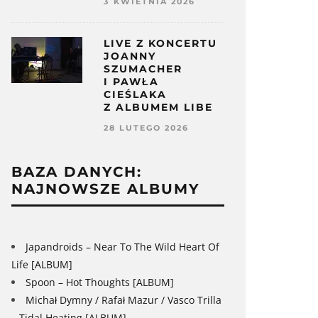
3 KWIETNIA 2026
LIVE Z KONCERTU
JOANNY
SZUMACHER
I PAWŁA
CIEŚLAKA
Z ALBUMEM LIBE
28 LUTEGO 2026
BAZA DANYCH:
NAJNOWSZE ALBUMY
Japandroids – Near To The Wild Heart Of
Life [ALBUM]
Spoon – Hot Thoughts [ALBUM]
Michał Dymny / Rafał Mazur / Vasco Trilla
– Tidal Heating [ALBUM]