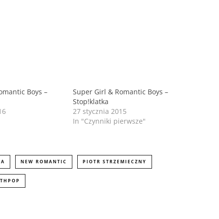
omantic Boys –
Super Girl & Romantic Boys –
Stop!klatka
16
27 stycznia 2015
In "Czynniki pierwsze"
NA
NEW ROMANTIC
PIOTR STRZEMIECZNY
NTHPOP