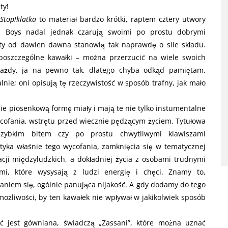
ty!
Stop!klatka
to materiał bardzo krótki, raptem cztery utwory
ic Boys nadal jednak czarują swoimi po prostu dobrymi
sty od dawien dawna stanowią tak naprawdę o sile składu.
w poszczególne kawałki – można przerzucić na wiele swoich
 każdy, ja na pewno tak, dlatego chyba odkąd pamiętam,
ie; oni opisują tę rzeczywistość w sposób trafny, jak mało
ie piosenkową formę miały i mają te nie tylko instumentalne
ycofania, wstrętu przed wiecznie pędzącym życiem. Tytułowa
 szybkim bitem czy po prostu chwytliwymi klawiszami
dotyka właśnie tego wycofania, zamknięcia się w tematycznej
lacji międzyludzkich, a dokładniej życia z osobami trudnymi
mi, które wysysają z ludzi energię i chęci. Znamy to,
niem się, ogólnie panująca nijakość. A gdy dodamy do tego
ożliwości, by ten kawałek nie wpływał w jakikolwiek sposób
ść jest gówniana, świadczą „Zassani”, które można uznać