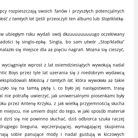
cy rozpieszczają swoich fanów i przyszłych potencjalnych
łość z tamtych lat
(jeśli przeoczyli ten album) lub
Stop!klatkę
.
ia w ubiegłym roku wydali swój dłuuuuuuuuuugo oczekiwany
radości tę singlo-epkę. Singla, bo sam utwór „Stop!klatka”
alazło się miejsce dla aż pięciu nagrań. Można się cieszyć,
e wyciągnięte wprost z lat osiemdziesiątych wywołują nadal
ntic Boys przez tyle lat użerania się z niedobrym wydawcą
 eksplodowali
Miłością z tamtych lat,
która wywołała aż takie
zyło się na tamtą płytę i, co było jej następstwem, trasę
al nie potrafię uwierzyć, jak uniwersalnymi piosenkami były
oku przez Antenę Krzyku, z jak wielką przyjemnością słucha
ym miejscu, nie umiem dojść do tego, w jaki sposób materiał
i dziś się nie powinno słuchać, dziś odbiorca szuka raczej
z drugiego bieguna, wyczerpującej, wymagającej skupienia
 mają sobie panujące mody i nadal gustują w kiczowych