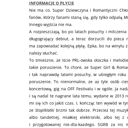
INFORMACJE O PŁYCIE
Nie ma co. Super Dziewczyna i Romantyczni Chłop
fanów, którzy fanami staną się, gdy tylko odpalą
Mi
Innego wyjścia nie ma.
A rozpieszczają, bo po latach posuchy i milczen
długogrający debiut, a teraz dorzucili do pieca 
ma zapowiadać kolejną płytę. Epka, bo na winylu zn
należy słuchać.
To śmieszne, że iście PRL-owska otoczka i melodi
takie poruszenie. To chore, że Super Girl & Roma
i tak naprawdę latami posuchy, w ubiegłym roku
poruszenie. To nienormalne, że aż tyle osób cies
koncertową, gig na OFF Festivalu i w ogóle. Ja nad
i są nadal te nagrane lata temu, wydane w 2013 r
mi się ich co jakiś czas. I, kończąc ten wywód w t
ze
Stop!klatki
brzmi tak dobrze. Przecież tej muzyk
albo tandetnej, miałkiej elektroniki, albo tej 
i przygotowanej nie-dla-każdego. SGRB za nic