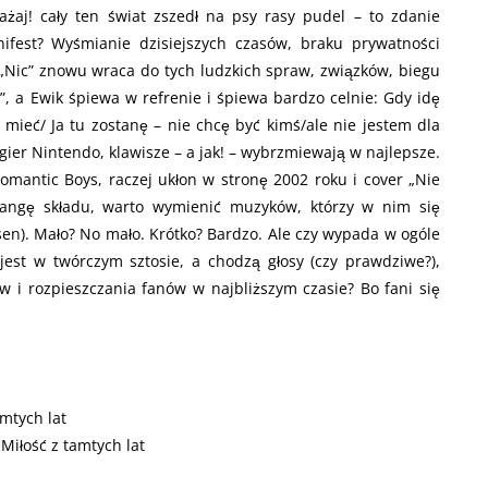
aj! cały ten świat zszedł na psy rasy pudel – to zdanie
ifest? Wyśmianie dzisiejszych czasów, braku prywatności
. „Nic” znowu wraca do tych ludzkich spraw, związków, biegu
”, a Ewik śpiewa w refrenie i śpiewa bardzo celnie: Gdy idę
 mieć/ Ja tu zostanę – nie chcę być kimś/ale nie jestem dla
gier Nintendo, klawisze – a jak! – wybrzmiewają w najlepsze.
Romantic Boys, raczej ukłon w stronę 2002 roku i cover „Nie
 rangę składu, warto wymienić muzyków, którzy w nim się
osen). Mało? No mało. Krótko? Bardzo. Ale czy wypada w ogóle
z jest w twórczym sztosie, a chodzą głosy (czy prawdziwe?),
w i rozpieszczania fanów w najbliższym czasie? Bo fani się
mtych lat
Miłość z tamtych lat