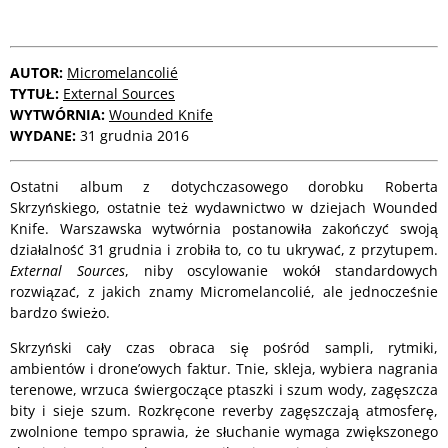
AUTOR:
Micromelancolié
TYTUŁ:
External Sources
WYTWÓRNIA:
Wounded Knife
WYDANE:
31 grudnia 2016
Ostatni album z dotychczasowego dorobku Roberta
Skrzyńskiego, ostatnie też wydawnictwo w dziejach Wounded
Knife. Warszawska wytwórnia postanowiła zakończyć swoją
działalność 31 grudnia i zrobiła to, co tu ukrywać, z przytupem.
External Sources
, niby oscylowanie wokół standardowych
rozwiązać, z jakich znamy Micromelancolié, ale jednocześnie
bardzo świeżo.
Skrzyński cały czas obraca się pośród sampli, rytmiki,
ambientów i drone’owych faktur. Tnie, skleja, wybiera nagrania
terenowe, wrzuca świergoczące ptaszki i szum wody, zagęszcza
bity i sieje szum. Rozkręcone reverby zagęszczają atmosferę,
zwolnione tempo sprawia, że słuchanie wymaga zwiększonego