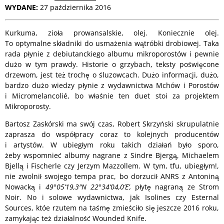
WYDANE:
27 października 2016
Kurkuma, zioła prowansalskie, olej. Koniecznie olej.
To optymalne składniki do usmażenia wątróbki drobiowej. Taka
rada płynie z debiutanckiego albumu mikroporostów i pewnie
dużo w tym prawdy. Historie o grzybach, teksty poświęcone
drzewom, jest też trochę o śluzowcach. Dużo informacji, dużo,
bardzo dużo wiedzy płynie z wydawnictwa Mchów i Porostów
i Micromelancolié, bo właśnie ten duet stoi za projektem
Mikroporosty.
Bartosz Zaskórski ma swój czas, Robert Skrzyński skrupulatnie
zaprasza do współpracy coraz to kolejnych producentów
i artystów. W ubiegłym roku takich działań było sporo,
żeby wspomnieć albumy nagrane z Sindre Bjergą, Michaelem
Bjellą i Fischerle czy Jerzym Mazzollem. W tym, tfu, ubiegłym!,
nie zwolnił swojego tempa prac, bo dorzucił ANRS z Antoniną
Nowacką i
49°05’19,3″N 22°34’04,0’E’,
płytę nagraną ze Strom
Noir. No i solowe wydawnictwa, jak Isolines czy Esternal
Sources, któe rzutem na taśmę zmieściło się jeszcze 2016 roku,
zamykając też działalność Wounded Knife.