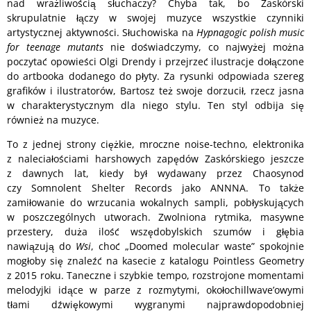
nad wrażliwością słuchaczy? Chyba tak, bo Zaskórski
skrupulatnie łączy w swojej muzyce wszystkie czynniki
artystycznej aktywności. Słuchowiska na
Hypnagogic polish music
for teenage mutants
nie doświadczymy, co najwyżej można
poczytać opowieści Olgi Drendy i przejrzeć ilustracje dołączone
do artbooka dodanego do płyty. Za rysunki odpowiada szereg
grafików i ilustratorów, Bartosz też swoje dorzucił, rzecz jasna
w charakterystycznym dla niego stylu. Ten styl odbija się
również na muzyce.
To z jednej strony ciężkie, mroczne noise-techno, elektronika
z naleciałościami harshowych zapędów Zaskórskiego jeszcze
z dawnych lat, kiedy był wydawany przez Chaosynod
czy Somnolent Shelter Records jako ANNNA. To także
zamiłowanie do wrzucania wokalnych sampli, pobłyskujących
w poszczególnych utworach. Zwolniona rytmika, masywne
przestery, duża ilość wszędobylskich szumów i głębia
nawiązują do
Wsi
, choć „Doomed molecular waste” spokojnie
mogłoby się znaleźć na kasecie z katalogu Pointless Geometry
z 2015 roku. Taneczne i szybkie tempo, rozstrojone momentami
melodyjki idące w parze z rozmytymi, okołochillwave’owymi
tłami dźwiękowymi wygranymi najprawdopodobniej