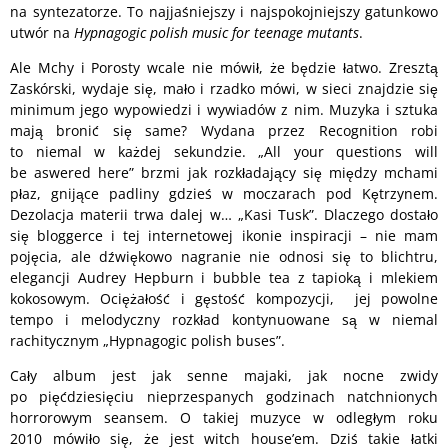
na syntezatorze. To najjaśniejszy i najspokojniejszy gatunkowo
utwór na
Hypnagogic polish music for teenage mutants
.
Ale Mchy i Porosty wcale nie mówił, że będzie łatwo. Zresztą
Zaskórski, wydaje się, mało i rzadko mówi, w sieci znajdzie się
minimum jego wypowiedzi i wywiadów z nim. Muzyka i sztuka
mają bronić się same? Wydana przez Recognition robi
to niemal w każdej sekundzie. „All your questions will
be aswered here” brzmi jak rozkładający się między mchami
płaz, gnijące padliny gdzieś w moczarach pod Kętrzynem.
Dezolacja materii trwa dalej w… „Kasi Tusk”. Dlaczego dostało
się bloggerce i tej internetowej ikonie inspiracji – nie mam
pojęcia, ale dźwiękowo nagranie nie odnosi się to blichtru,
elegancji Audrey Hepburn i bubble tea z tapioką i mlekiem
kokosowym. Ociężałość i gęstość kompozycji, jej powolne
tempo i melodyczny rozkład kontynuowane są w niemal
rachitycznym „Hypnagogic polish buses”.
Cały album jest jak senne majaki, jak nocne zwidy
po pięćdziesięciu nieprzespanych godzinach natchnionych
horrorowym seansem. O takiej muzyce w odległym roku
2010 mówiło się, że jest witch house’em. Dziś takie łatki