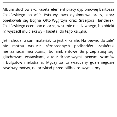
Album-słuchowisko, kaseta-element pracy dyplomowej Bartosza
Zaskórskiego na ASP. Była wystawa dyplomowa pracy, którą
opiekowali się Bogna Otto-Węgrzyn oraz Grzegorz Hańderek.
Zaskórskiego oceniono dobrze, w sumie nic dziwnego, bo obiekt
(?) wyszedł mu ciekawy – kaseta, do tego książka.
Jeśli chodzi o sam materiał, to jest kilka ale. Na pewno do „ale”
nie można wrzucić różnorodnych podkładów. Zaskórski
nie zanudzi monotonią, bo ambientowe tła przeplatają się
glitchowymi wstawkami, a te z drone’owymi, pełnymi szumów
i bulgotów melodiami. Męczy za to wrzucany gdzieniegdzie
rave’owy motyw, na przykład przed billboardowym story.