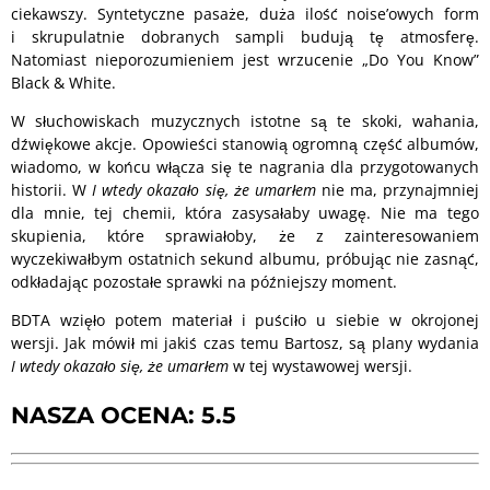
ciekawszy. Syntetyczne pasaże, duża ilość noise’owych form
i skrupulatnie dobranych sampli budują tę atmosferę.
Natomiast nieporozumieniem jest wrzucenie „Do You Know”
Black & White.
W słuchowiskach muzycznych istotne są te skoki, wahania,
dźwiękowe akcje. Opowieści stanowią ogromną część albumów,
wiadomo, w końcu włącza się te nagrania dla przygotowanych
historii. W
I wtedy okazało się, że umarłem
nie ma, przynajmniej
dla mnie, tej chemii, która zasysałaby uwagę. Nie ma tego
skupienia, które sprawiałoby, że z zainteresowaniem
wyczekiwałbym ostatnich sekund albumu, próbując nie zasnąć,
odkładając pozostałe sprawki na późniejszy moment.
BDTA wzięło potem materiał i puściło u siebie w okrojonej
wersji. Jak mówił mi jakiś czas temu Bartosz, są plany wydania
I wtedy okazało się, że umarłem
w tej wystawowej wersji.
NASZA OCENA: 5.5