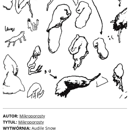
AUTOR:
Mikroporosty
TYTUŁ:
Mikroporosty
WYTWÓRNIA:
Audile Snow