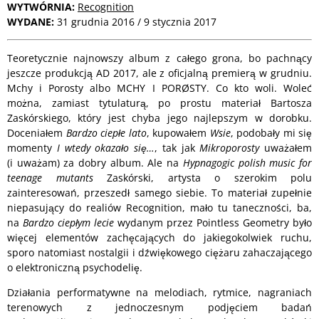
WYTWÓRNIA:
Recognition
WYDANE:
31 grudnia 2016 / 9 stycznia 2017
Teoretycznie najnowszy album z całego grona, bo pachnący
jeszcze produkcją AD 2017, ale z oficjalną premierą w grudniu.
Mchy i Porosty albo MCHY I PORØSTY. Co kto woli. Woleć
można, zamiast tytulaturą, po prostu materiał Bartosza
Zaskórskiego, który jest chyba jego najlepszym w dorobku.
Doceniałem
Bardzo ciepłe lato
, kupowałem
Wsie
, podobały mi się
momenty
I wtedy okazało się…
, tak jak
Mikroporosty
uważałem
(i uważam) za dobry album. Ale na
Hypnagogic polish music for
teenage mutants
Zaskórski, artysta o szerokim polu
zainteresowań, przeszedł samego siebie. To materiał zupełnie
niepasujący do realiów Recognition, mało tu taneczności, ba,
na
Bardzo ciepłym lecie
wydanym przez Pointless Geometry było
więcej elementów zachęcających do jakiegokolwiek ruchu,
sporo natomiast nostalgii i dźwiękowego ciężaru zahaczającego
o elektroniczną psychodelię.
Działania performatywne na melodiach, rytmice, nagraniach
terenowych z jednoczesnym podjęciem badań