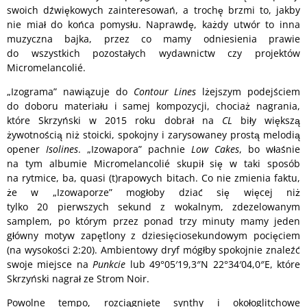
swoich dźwiękowych zainteresowań, a trochę brzmi to, jakby
nie miał do końca pomysłu. Naprawdę, każdy utwór to inna
muzyczna bajka, przez co mamy odniesienia prawie
do wszystkich pozostałych wydawnictw czy projektów
Micromelancolié.
„Izograma” nawiązuje do
Contour Lines
lżejszym podejściem
do doboru materiału i samej kompozycji, chociaż nagrania,
które Skrzyński w 2015 roku dobrał na
CL
biły większą
żywotnością niż stoicki, spokojny i zarysowaney prostą melodią
opener
Isolines
. „Izowapora” pachnie
Low Cakes
, bo właśnie
na tym albumie Micromelancolié skupił się w taki sposób
na rytmice, ba, quasi (t)rapowych bitach. Co nie zmienia faktu,
że w „Izowaporze” mogłoby dziać się więcej niż
tylko 20 pierwszych sekund z wokalnym, zdezelowanym
samplem, po którym przez ponad trzy minuty mamy jeden
główny motyw zapętlony z dziesięciosekundowym pocięciem
(na wysokości 2:20). Ambientowy dryf mógłby spokojnie znaleźć
swoje miejsce na
Punkcie
lub 49°05′19,3″N 22°34′04,0″E, które
Skrzyński nagrał ze Strom Noir.
Powolne tempo, rozciągnięte synthy i okołoglitchowe