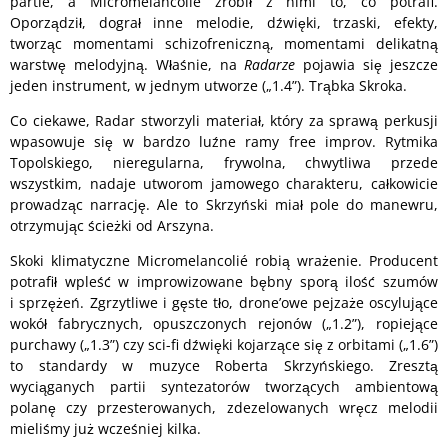
partie, a Micromelancolié zrobił z nimi to, co potrafi.
Oporządził, dograł inne melodie, dźwięki, trzaski, efekty,
tworząc momentami schizofreniczną, momentami delikatną
warstwę melodyjną. Właśnie, na
Radarze
pojawia się jeszcze
jeden instrument, w jednym utworze („1.4”). Trąbka Skroka.
Co ciekawe, Radar stworzyli materiał, który za sprawą perkusji
wpasowuje się w bardzo luźne ramy free improv. Rytmika
Topolskiego, nieregularna, frywolna, chwytliwa przede
wszystkim, nadaje utworom jamowego charakteru, całkowicie
prowadząc narrację. Ale to Skrzyński miał pole do manewru,
otrzymując ścieżki od Arszyna.
Skoki klimatyczne Micromelancolié robią wrażenie. Producent
potrafił wpleść w improwizowane bębny sporą ilość szumów
i sprzężeń. Zgrzytliwe i gęste tło, drone’owe pejzaże oscylujące
wokół fabrycznych, opuszczonych rejonów („1.2”), ropiejące
purchawy („1.3”) czy sci-fi dźwięki kojarzące się z orbitami („1.6”)
to standardy w muzyce Roberta Skrzyńskiego. Zresztą
wyciąganych partii syntezatorów tworzących ambientową
polanę czy przesterowanych, zdezelowanych wręcz melodii
mieliśmy już wcześniej kilka.