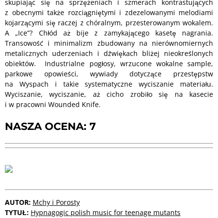
skupiając się na sprzężeniach i szmerach kontrastujących
z obecnymi także rozciągniętymi i zdezelowanymi melodiami
kojarzącymi się raczej z chóralnym, przesterowanym wokalem.
A „Ice”? Chłód aż bije z zamykającego kasetę nagrania.
Transowość i minimalizm zbudowany na nierównomiernych
metalicznych uderzeniach i dźwiękach bliżej nieokreślonych
obiektów. Industrialne pogłosy, wrzucone wokalne sample,
parkowe opowieści, wywiady dotyczące przestępstw
na Wyspach i takie systematyczne wyciszanie materiału.
Wyciszanie, wyciszanie, aż cicho zrobiło się na kasecie
i w pracowni Wounded Knife.
NASZA OCENA: 7
AUTOR:
Mchy i Porosty
TYTUŁ:
Hypnagogic polish music for teenage mutants