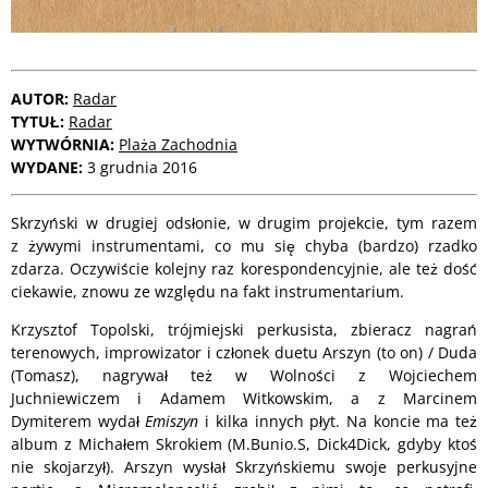
AUTOR:
Radar
TYTUŁ:
Radar
WYTWÓRNIA:
Plaża Zachodnia
WYDANE:
3 grudnia 2016
Skrzyński w drugiej odsłonie, w drugim projekcie, tym razem
z żywymi instrumentami, co mu się chyba (bardzo) rzadko
zdarza. Oczywiście kolejny raz korespondencyjnie, ale też dość
ciekawie, znowu ze względu na fakt instrumentarium.
Krzysztof Topolski, trójmiejski perkusista, zbieracz nagrań
terenowych, improwizator i członek duetu Arszyn (to on) / Duda
(Tomasz), nagrywał też w Wolności z Wojciechem
Juchniewiczem i Adamem Witkowskim, a z Marcinem
Dymiterem wydał
Emiszyn
i kilka innych płyt. Na koncie ma też
album z Michałem Skrokiem (M.Bunio.S, Dick4Dick, gdyby ktoś
nie skojarzył). Arszyn wysłał Skrzyńskiemu swoje perkusyjne