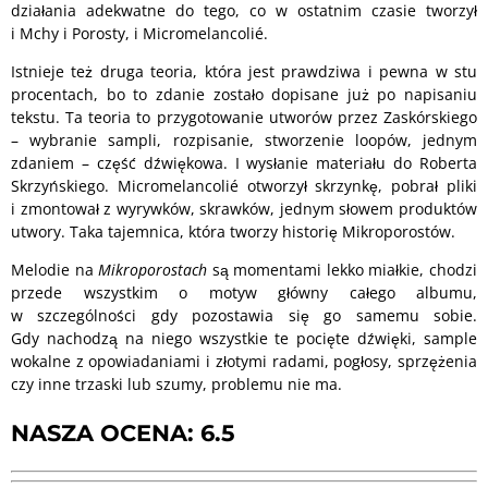
działania adekwatne do tego, co w ostatnim czasie tworzył
i Mchy i Porosty, i Micromelancolié.
Istnieje też druga teoria, która jest prawdziwa i pewna w stu
procentach, bo to zdanie zostało dopisane już po napisaniu
tekstu. Ta teoria to przygotowanie utworów przez Zaskórskiego
– wybranie sampli, rozpisanie, stworzenie loopów, jednym
zdaniem – część dźwiękowa. I wysłanie materiału do Roberta
Skrzyńskiego. Micromelancolié otworzył skrzynkę, pobrał pliki
i zmontował z wyrywków, skrawków, jednym słowem produktów
utwory. Taka tajemnica, która tworzy historię Mikroporostów.
Melodie na
Mikroporostach
są momentami lekko miałkie, chodzi
przede wszystkim o motyw główny całego albumu,
w szczególności gdy pozostawia się go samemu sobie.
Gdy nachodzą na niego wszystkie te pocięte dźwięki, sample
wokalne z opowiadaniami i złotymi radami, pogłosy, sprzężenia
czy inne trzaski lub szumy, problemu nie ma.
NASZA OCENA: 6.5