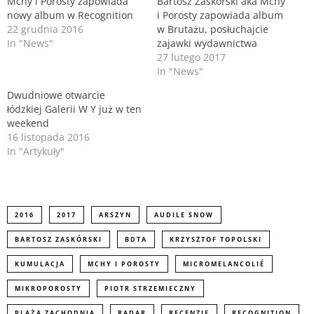
Mchy i Porosty zapowiada
Bartosz Zaskórski aka Mchy
(
k
nowy album w Recognition
i Porosty zapowiada album
O
(
p
O
22 grudnia 2016
w Brutażu, posłuchajcie
e
p
n
e
In "News"
zajawki wydawnictwa
s
n
27 lutego 2017
i
s
n
i
In "News"
n
n
e
n
Dwudniowe otwarcie
w
e
łódzkiej Galerii W Y już w ten
w
w
i
w
weekend
n
i
d
n
16 listopada 2016
o
d
In "Artykuły"
w
o
)
w
)
2016
2017
ARSZYN
AUDILE SNOW
BARTOSZ ZASKÓRSKI
BDTA
KRZYSZTOF TOPOLSKI
KUMULACJA
MCHY I POROSTY
MICROMELANCOLIÉ
MIKROPOROSTY
PIOTR STRZEMIECZNY
PLAŻA ZACHODNIA
RADAR
RECENZJE
RECOGNITION