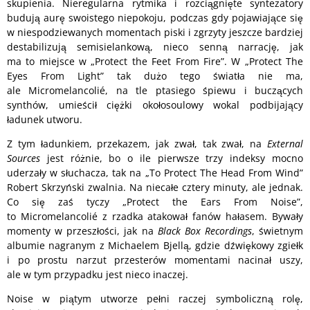
skupienia. Nieregularna rytmika i rozciągnięte syntezatory
budują aurę swoistego niepokoju, podczas gdy pojawiające się
w niespodziewanych momentach piski i zgrzyty jeszcze bardziej
destabilizują semisielankową, nieco senną narrację, jak
ma to miejsce w „Protect the Feet From Fire”. W „Protect The
Eyes From Light” tak dużo tego światła nie ma,
ale Micromelancolié, na tle ptasiego śpiewu i buczących
synthów, umieścił ciężki okołosoulowy wokal podbijający
ładunek utworu.
Z tym ładunkiem, przekazem, jak zwał, tak zwał, na
External
Sources
jest różnie, bo o ile pierwsze trzy indeksy mocno
uderzały w słuchacza, tak na „To Protect The Head From Wind”
Robert Skrzyński zwalnia. Na niecałe cztery minuty, ale jednak.
Co się zaś tyczy „Protect the Ears From Noise”,
to Micromelancolié z rzadka atakował fanów hałasem. Bywały
momenty w przeszłości, jak na
Black Box Recordings
, świetnym
albumie nagranym z Michaelem Bjellą, gdzie dźwiękowy zgiełk
i po prostu narzut przesterów momentami nacinał uszy,
ale w tym przypadku jest nieco inaczej.
Noise w piątym utworze pełni raczej symboliczną rolę,