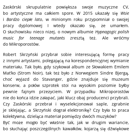
Zaskórski skrupulatnie powiększa swoje muzyczne CV,
bo artystyczne ma całkiem spore. W 2015 ukazały się
Wsie
i
Bardzo ciepłe lato
, w minionym roku przypomniał o swojej
pracy dyplomowej I wtedy okazało się, że umarłem.
O słuchowisku nieco niżej, o nowym albumie
Hypnagogic polish
music for teenage mutants
zresztą też. Ale wróćmy
do Mikroporostów.
Robert Skrzyński przybrał sobie interesującą formę pracy
z innymi artystami, polegającą na korespondencyjnej wymianie
materiału. Tak było, gdy szykował album ze Słowakiem Emilem
Mat’ko (Strom Noir), tak też było z Norwegiem Sindre Bjergą,
choć wyjazd do Stavanger, gdzie znajduje się muzeum
konserw, a połów szprotek stoi na wysokim poziomie byłby
pewnie fajnym przeżyciem. W przypadku Mikroporostów
nie do końca idzie załapać, jaki klucz obaj producenci przybrali.
Czy Zaskórski przebrał i wyselekcjonował saple, zgrabnie
je sklejając, a Skrzyński dograł elektronikę? Czy była to praca
kolektywna, dzieląca materiał pomiędzy dwóch muzyków?
Być może mogło być właśnie tak, jak w drugim wariancie,
bo słuchając poszczególnych kawałków, kojarzą się dźwiękowe