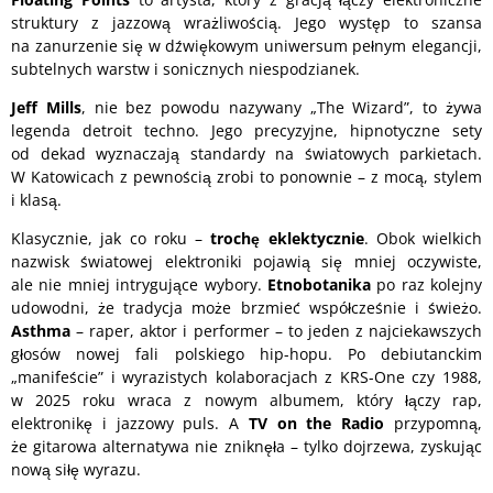
struktury z jazzową wrażliwością. Jego występ to szansa
na zanurzenie się w dźwiękowym uniwersum pełnym elegancji,
subtelnych warstw i sonicznych niespodzianek.
Jeff Mills
, nie bez powodu nazywany „The Wizard”, to żywa
legenda detroit techno. Jego precyzyjne, hipnotyczne sety
od dekad wyznaczają standardy na światowych parkietach.
W Katowicach z pewnością zrobi to ponownie – z mocą, stylem
i klasą.
Klasycznie, jak co roku –
trochę eklektycznie
. Obok wielkich
nazwisk światowej elektroniki pojawią się mniej oczywiste,
ale nie mniej intrygujące wybory.
Etnobotanika
po raz kolejny
udowodni, że tradycja może brzmieć współcześnie i świeżo.
Asthma
– raper, aktor i performer – to jeden z najciekawszych
głosów nowej fali polskiego hip-hopu. Po debiutanckim
„manifeście” i wyrazistych kolaboracjach z KRS-One czy 1988,
w 2025 roku wraca z nowym albumem, który łączy rap,
elektronikę i jazzowy puls. A
TV on the Radio
przypomną,
że gitarowa alternatywa nie zniknęła – tylko dojrzewa, zyskując
nową siłę wyrazu.