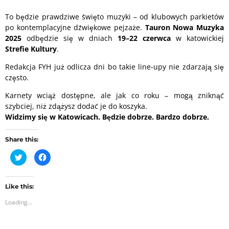
To będzie prawdziwe święto muzyki – od klubowych parkietów
po kontemplacyjne dźwiękowe pejzaże.
Tauron Nowa Muzyka
2025
odbędzie się w dniach
19–22 czerwca
w katowickiej
Strefie Kultury
.
Redakcja FYH już odlicza dni bo takie line-upy nie zdarzają się
często.
Karnety wciąż dostępne, ale jak co roku – mogą zniknąć
szybciej, niż zdążysz dodać je do koszyka.
Widzimy się w Katowicach. Będzie dobrze. Bardzo dobrze.
Share this:
C
C
l
l
i
i
c
c
k
k
t
t
Like this:
o
o
Loading...
s
s
h
h
a
a
r
r