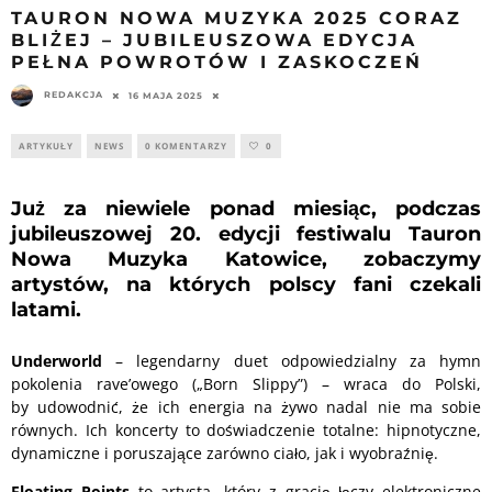
TAURON NOWA MUZYKA 2025 CORAZ
BLIŻEJ – JUBILEUSZOWA EDYCJA
PEŁNA POWROTÓW I ZASKOCZEŃ
REDAKCJA
16 MAJA 2025
ARTYKUŁY
NEWS
0 KOMENTARZY
0
Już za niewiele ponad miesiąc, podczas
jubileuszowej 20. edycji festiwalu Tauron
Nowa Muzyka Katowice, zobaczymy
artystów, na których polscy fani czekali
latami.
Underworld
– legendarny duet odpowiedzialny za hymn
pokolenia rave’owego („Born Slippy”) – wraca do Polski,
by udowodnić, że ich energia na żywo nadal nie ma sobie
równych. Ich koncerty to doświadczenie totalne: hipnotyczne,
dynamiczne i poruszające zarówno ciało, jak i wyobraźnię.
Floating Points
to artysta, który z gracją łączy elektroniczne