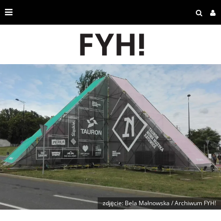
zdjęcie: Bela Małnowska / Archiwum FYH!