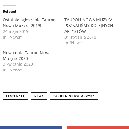
e
e
o
o
n
n
Related
T
F
w
a
Ostatnie ogłoszenia Tauron
TAURON NOWA MUZYKA –
i
c
t
e
Nowa Muzyka 2019!
POZNALIŚMY KOLEJNYCH
t
b
24 maja 2019
ARTYSTÓW
e
o
r
o
In "News"
31 stycznia 2018
(
k
O
(
In "News"
p
O
e
p
n
e
Nowa data Tauron Nowa
s
n
Muzyka 2020
i
s
n
i
3 kwietnia 2020
n
n
In "News"
e
n
w
e
w
w
i
w
n
i
d
n
o
d
FESTIWALE
NEWS
TAURON NOWA MUZYKA
w
o
)
w
)