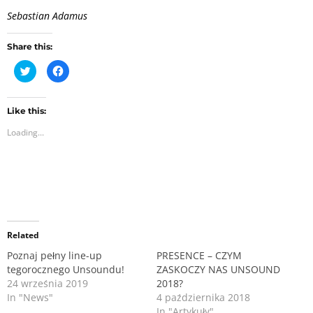
Sebastian Adamus
Share this:
C
C
l
l
i
i
c
c
k
k
t
t
Like this:
o
o
Loading...
s
s
h
h
a
a
r
r
e
e
o
o
n
n
T
F
w
a
i
c
t
e
Related
t
b
e
o
r
o
Poznaj pełny line-up
PRESENCE – CZYM
(
k
tegorocznego Unsoundu!
ZASKOCZY NAS UNSOUND
O
(
p
O
24 września 2019
2018?
e
p
n
e
In "News"
4 października 2018
s
n
In "Artykuły"
i
s