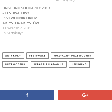
n
i
n
UNSOUND SOLIDARITY 2019
n
e
n
– FESTIWALOWY
w
e
PRZEWODNIK OKIEM
w
w
i
w
ARTYSTEK/ARTYSTÓW
n
i
d
n
11 września 2019
o
d
In "Artykuły"
w
o
)
w
)
ARTYKUŁY
FESTIWALE
MUZYCZNY PRZEWODNIK
PRZEWODNIK
SEBASTIAN ADAMUS
UNSOUND