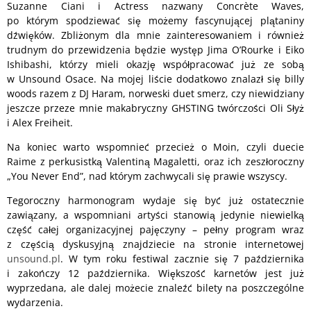
Suzanne Ciani i Actress nazwany Concrète Waves,
po którym spodziewać się możemy fascynującej plątaniny
dźwięków. Zbliżonym dla mnie zainteresowaniem i również
trudnym do przewidzenia będzie występ Jima O’Rourke i Eiko
Ishibashi, którzy mieli okazję współpracować już ze sobą
w Unsound Osace. Na mojej liście dodatkowo znalazł się billy
woods razem z DJ Haram, norweski duet smerz, czy niewidziany
jeszcze przeze mnie makabryczny GHSTING twórczości Oli Słyż
i Alex Freiheit.
Na koniec warto wspomnieć przecież o Moin, czyli duecie
Raime z perkusistką Valentiną Magaletti, oraz ich zeszłoroczny
„You Never End”, nad którym zachwycali się prawie wszyscy.
Tegoroczny harmonogram wydaje się być już ostatecznie
zawiązany, a wspomniani artyści stanowią jedynie niewielką
część całej organizacyjnej pajęczyny – pełny program wraz
z częścią dyskusyjną znajdziecie na stronie internetowej
unsound.pl
. W tym roku festiwal zacznie się 7 października
i zakończy 12 października. Większość karnetów jest już
wyprzedana, ale dalej możecie znaleźć bilety na poszczególne
wydarzenia.