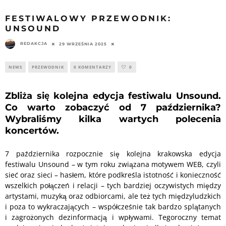
FESTIWALOWY PRZEWODNIK:
UNSOUND
REDAKCJA
29 WRZEŚNIA 2025
NEWS
PRZEWODNIK
0 KOMENTARZY
0
Zbliża się kolejna edycja festiwalu Unsound.
Co warto zobaczyć od 7 października?
Wybraliśmy kilka wartych polecenia
koncertów.
7 października rozpocznie się kolejna krakowska edycja
festiwalu Unsound – w tym roku związana motywem WEB, czyli
sieć oraz sieci – hasłem, które podkreśla istotność i konieczność
wszelkich połączeń i relacji – tych bardziej oczywistych między
artystami, muzyką oraz odbiorcami, ale też tych międzyludzkich
i poza to wykraczających – współcześnie tak bardzo splątanych
i zagrożonych dezinformacją i wpływami. Tegoroczny temat