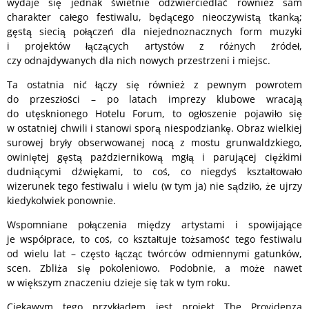
wydaje się jednak świetnie odzwierciedlać również sam
charakter całego festiwalu, będącego nieoczywistą tkanką;
gęstą siecią połączeń dla niejednoznacznych form muzyki
i projektów łączących artystów z różnych źródeł,
czy odnajdywanych dla nich nowych przestrzeni i miejsc.
Ta ostatnia nić łączy się również z pewnym powrotem
do przeszłości – po latach imprezy klubowe wracają
do utęsknionego Hotelu Forum, to ogłoszenie pojawiło się
w ostatniej chwili i stanowi sporą niespodziankę. Obraz wielkiej
surowej bryły obserwowanej nocą z mostu grunwaldzkiego,
owiniętej gęstą październikową mgłą i parującej ciężkimi
dudniącymi dźwiękami, to coś, co niegdyś kształtowało
wizerunek tego festiwalu i wielu (w tym ja) nie sądziło, że ujrzy
kiedykolwiek ponownie.
Wspomniane połączenia między artystami i spowijające
je współprace, to coś, co kształtuje tożsamość tego festiwalu
od wielu lat – często łącząc twórców odmiennymi gatunków,
scen. Zbliża się pokoleniowo. Podobnie, a może nawet
w większym znaczeniu dzieje się tak w tym roku.
Ciekawym tego przykładem jest projekt The Providenza