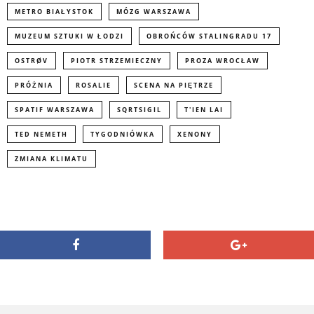
METRO BIAŁYSTOK
MÓZG WARSZAWA
MUZEUM SZTUKI W ŁODZI
OBROŃCÓW STALINGRADU 17
OSTRØV
PIOTR STRZEMIECZNY
PROZA WROCŁAW
PRÓŻNIA
ROSALIE
SCENA NA PIĘTRZE
SPATIF WARSZAWA
SQRTSIGIL
T'IEN LAI
TED NEMETH
TYGODNIÓWKA
XENONY
ZMIANA KLIMATU