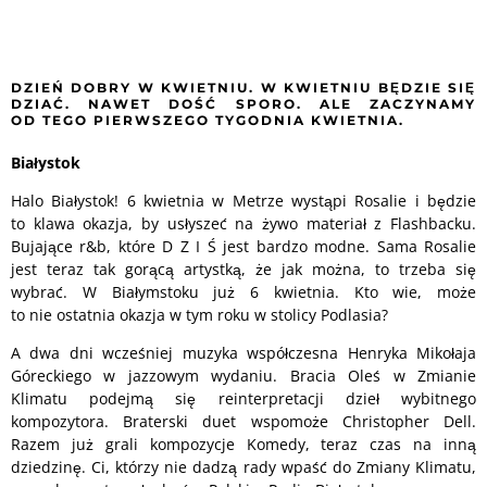
DZIEŃ DOBRY W KWIETNIU. W KWIETNIU BĘDZIE SIĘ
DZIAĆ. NAWET DOŚĆ SPORO. ALE ZACZYNAMY
OD
TEGO PIERWSZEGO TYGODNIA KWIETNIA.
Białystok
Halo Białystok! 6 kwietnia w Metrze wystąpi Rosalie i będzie
to klawa okazja, by usłyszeć na żywo materiał z Flashbacku.
Bujające r&b, które D Z I Ś jest bardzo modne. Sama Rosalie
jest teraz tak gorącą artystką, że jak można, to trzeba się
wybrać. W Białymstoku już 6 kwietnia. Kto wie, może
to nie ostatnia okazja w tym roku w stolicy Podlasia?
A dwa dni wcześniej muzyka współczesna Henryka Mikołaja
Góreckiego w jazzowym wydaniu. Bracia Oleś w Zmianie
Klimatu podejmą się reinterpretacji dzieł wybitnego
kompozytora. Braterski duet wspomoże Christopher Dell.
Razem już grali kompozycje Komedy, teraz czas na inną
dziedzinę. Ci, którzy nie dadzą rady wpaść do Zmiany Klimatu,