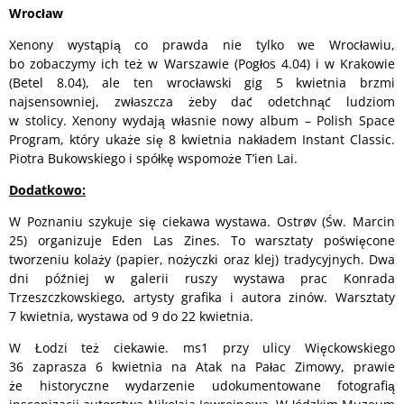
Wrocław
Xenony wystąpią co prawda nie tylko we Wrocławiu,
bo zobaczymy ich też w Warszawie (Pogłos 4.04) i w Krakowie
(Betel 8.04), ale ten wrocławski gig 5 kwietnia brzmi
najsensowniej, zwłaszcza żeby dać odetchnąć ludziom
w stolicy. Xenony wydają własnie nowy album – Polish Space
Program, który ukaże się 8 kwietnia nakładem Instant Classic.
Piotra Bukowskiego i spółkę wspomoże T’ien Lai.
Dodatkowo:
W Poznaniu szykuje się ciekawa wystawa. Ostrøv (Św. Marcin
25) organizuje Eden Las Zines. To warsztaty poświęcone
tworzeniu kolaży (papier, nożyczki oraz klej) tradycyjnych. Dwa
dni później w galerii ruszy wystawa prac Konrada
Trzeszczkowskiego, artysty grafika i autora zinów. Warsztaty
7 kwietnia, wystawa od 9 do 22 kwietnia.
W Łodzi też ciekawie. ms1 przy ulicy Więckowskiego
36 zaprasza 6 kwietnia na Atak na Pałac Zimowy, prawie
że historyczne wydarzenie udokumentowane fotografią