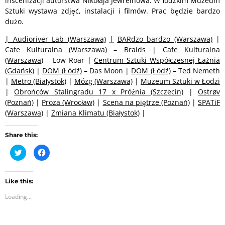
inscenizacji autorstwa Nikołaja Jewreinowa. W łódzkim Muzeum
Sztuki wystawa zdjęć, instalacji i filmów. Prac będzie bardzo
dużo.
|
Audioriver Lab (Warszawa)
|
BARdzo bardzo (Warszawa)
|
Cafe Kulturalna (Warszawa)
– Braids |
Cafe Kulturalna
(Warszawa)
– Low Roar |
Centrum Sztuki Współczesnej Łaźnia
(Gdańsk)
|
DOM (Łódź)
– Das Moon |
DOM (Łódź)
– Ted Nemeth
|
Metro (Białystok)
|
Mózg (Warszawa)
|
Muzeum Sztuki w Łodzi
|
Obrońców Stalingradu 17 x Próżnia (Szczecin)
|
Ostrøv
(Poznań)
|
Proza (Wrocław)
|
Scena na piętrze (Poznań)
|
SPATiF
(Warszawa)
|
Zmiana Klimatu (Białystok)
|
Share this:
C
C
l
l
i
i
c
c
k
k
t
t
Like this:
o
o
Loading...
s
s
h
h
a
a
r
r
e
e