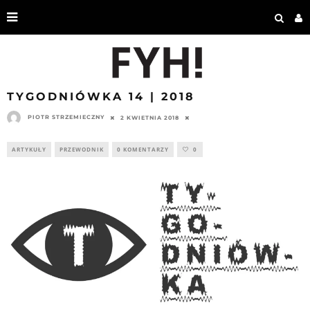
TYGODNIÓWKA 14 | 2018
PIOTR STRZEMIECZNY
2 KWIETNIA 2018
ARTYKUŁY
PRZEWODNIK
0 KOMENTARZY
0