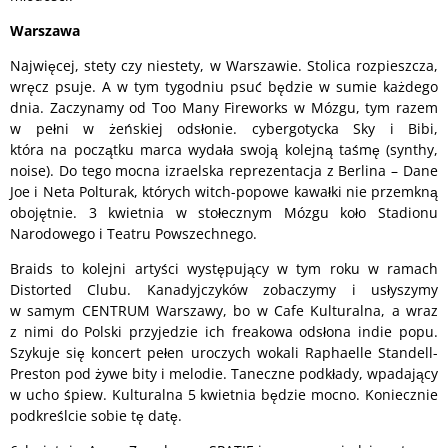
Warszawa
Najwięcej, stety czy niestety, w Warszawie. Stolica rozpieszcza,
wręcz psuje. A w tym tygodniu psuć będzie w sumie każdego
dnia.
Zaczynamy od Too Many Fireworks w Mózgu, tym razem
w pełni w żeńskiej odsłonie. cybergotycka Sky i Bibi,
która na początku marca wydała swoją kolejną taśmę (synthy,
noise). Do tego mocna izraelska reprezentacja z Berlina – Dane
Joe i Neta Polturak, których witch-popowe kawałki nie przemkną
obojętnie. 3 kwietnia w stołecznym Mózgu koło Stadionu
Narodowego i Teatru Powszechnego.
Braids to kolejni artyści występujący w tym roku w ramach
Distorted Clubu. Kanadyjczyków zobaczymy i usłyszymy
w samym CENTRUM Warszawy, bo w Cafe Kulturalna, a wraz
z nimi do Polski przyjedzie ich freakowa odsłona indie popu.
Szykuje się koncert pełen uroczych wokali Raphaelle Standell-
Preston pod żywe bity i melodie. Taneczne podkłady, wpadający
w ucho śpiew. Kulturalna 5 kwietnia będzie mocno. Koniecznie
podkreślcie sobie tę datę.