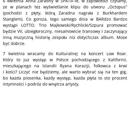
6 kwietnia Anna Zaradny w SPATIF-ie, w zapowiedzi czytamy,
że w planach też wyświetlanie klipu do utworu „Octopus”
(pochodzi z płyty, którą Zaradna nagrała z Burkhardem
Stanglem). Co gorsza, tego samego dnia w BARdzo Bardzo
wystąpi LOTTO. Trio Majkowski/Rychlicki/Szpura promować
będzie VV, ubiegłoroczny, niesamowicie transowy i zaczynający
inną muzyczną historię zespołu niż dotychczas album. Może
być dobrze.
7 kwietnia wracamy do Kulturalnej na koncert Low Roar.
Który to już występ w Polsce pochodzącego z Kalifornii,
mieszkającego na Islandii Ryana Karaziji, folkowca z krwi
i kości? Liczyć nie będziemy, ale warto wybrać się na ten gig,
bo każda piosenka, każdy występ, każda płyta to sto procent
intymności i podróż do wnętrza artysty.