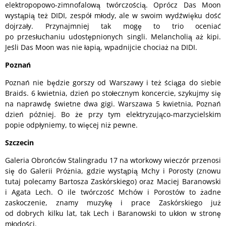
elektropopowo-zimnofalową twórczością. Oprócz Das Moon
wystąpią też DIDI, zespół młody, ale w swoim wydźwięku dość
dojrzały. Przynajmniej tak mogę to trio oceniać
po przesłuchaniu udostępnionych singli. Melancholią aż kipi.
Jeśli Das Moon was nie łapią, wpadnijcie chociaż na DIDI.
Poznań
Poznań nie będzie gorszy od Warszawy i też ściąga do siebie
Braids. 6 kwietnia, dzień po stołecznym koncercie, szykujmy się
na naprawdę świetne dwa gigi. Warszawa 5 kwietnia, Poznań
dzień później. Bo że przy tym elektryzująco-marzycielskim
popie odpłyniemy, to więcej niż pewne.
Szczecin
Galeria Obrońców Stalingradu 17 na wtorkowy wieczór przenosi
się do Galerii Próżnia, gdzie wystąpią Mchy i Porosty (znowu
tutaj polecamy Bartosza Zaskórskiego) oraz Maciej Baranowski
i Agata Lech. O ile twórczość Mchów i Porostów to żadne
zaskoczenie, znamy muzykę i prace Zaskórskiego już
od dobrych kilku lat, tak Lech i Baranowski to ukłon w stronę
młodości.