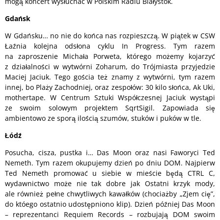
mogą koncert wysłuchać w Polskim Radiu Białystok.
Gdańsk
W Gdańsku… no nie do końca nas rozpieszczą. W piątek w CSW
Łaźnia kolejna odsłona cyklu In Progress. Tym razem
na zaproszenie Michała Porweta, którego możemy kojarzyć
z działalności w wytwórni Zoharum, do Trójmiasta przyjedzie
Maciej Jaciuk. Tego gościa też znamy z wytwórni, tym razem
innej, bo Plaży Zachodniej, oraz zespołów: 30 kilo słońca, Ak Uki,
mothertape. W Centrum Sztuki Współczesnej Jaciuk wystąpi
ze swoim solowym projektem SqrtSigil. Zapowiada się
ambientowo ze sporą ilością szumów, stuków i puków w tle.
Łódź
Posucha, cisza, pustka i… Das Moon oraz nasi Faworyci Ted
Nemeth. Tym razem okupujemy dzień po dniu DOM. Najpierw
Ted Nemeth promować u siebie w mieście będą CTRL C,
wydawnictwo może nie tak dobre jak Ostatni krzyk mody,
ale również pełne chwytliwych kawałków (chociażby „Zjem cię”,
do któego ostatnio udostępniono klip). Dzień później Das Moon
– reprezentanci Requiem Records – rozbujają DOM swoim