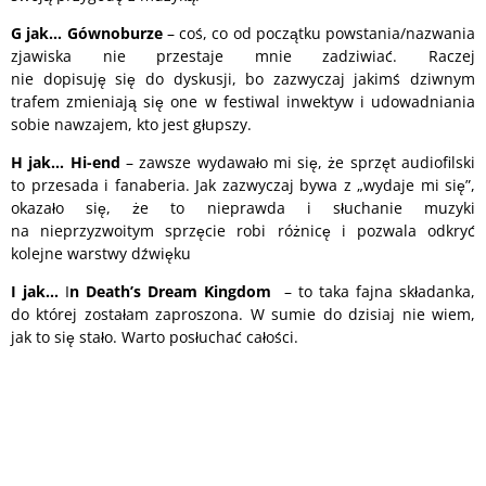
G
jak… Gównoburze
– coś, co od początku powstania/nazwania
zjawiska nie przestaje mnie zadziwiać. Raczej
nie dopisuję się do dyskusji, bo zazwyczaj jakimś dziwnym
trafem zmieniają się one w festiwal inwektyw i udowadniania
sobie nawzajem, kto jest głupszy.
H
jak… Hi-end
– zawsze wydawało mi się, że sprzęt audiofilski
to przesada i fanaberia. Jak zazwyczaj bywa z „wydaje mi się”,
okazało się, że to nieprawda i słuchanie muzyki
na nieprzyzwoitym sprzęcie robi różnicę i pozwala odkryć
kolejne warstwy dźwięku
I
jak…
I
n Death’s Dream Kingdom
– to taka fajna składanka,
do której zostałam zaproszona. W sumie do dzisiaj nie wiem,
jak to się stało. Warto posłuchać całości.