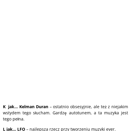
K
jak… Kelman Duran
– ostatnio obsesyjnie, ale też z niejakim
wstydem tego słucham. Gardzę autotunem, a ta muzyka jest
tego pełna.
L
jak… LFO
– najlepsza rzecz przy tworzeniu muzyki ever.