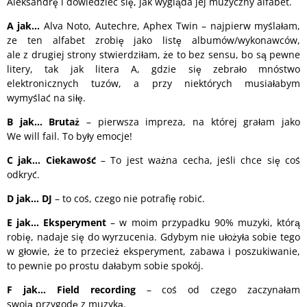
Aleksandrę i dowiedzieć się, jak wygląda jej muzyczny alfabet.
A
jak…
Alva Noto, Autechre, Aphex Twin – najpierw myślałam,
ze ten alfabet zrobię jako listę albumów/wykonawców,
ale z drugiej strony stwierdziłam, że to bez sensu, bo są pewne
litery, tak jak litera A, gdzie się zebrało mnóstwo
elektronicznych tuzów, a przy niektórych musiałabym
wymyślać na siłę.
B
jak… Brutaż
– pierwsza impreza, na której grałam jako
We will fail. To były emocje!
C
jak… Ciekawość
– To jest ważna cecha, jeśli chce się coś
odkryć.
D
jak… DJ
– to coś, czego nie potrafię robić.
E
jak… Eksperyment
– w moim przypadku 90% muzyki, którą
robię, nadaje się do wyrzucenia. Gdybym nie ułożyła sobie tego
w głowie, że to przecież eksperyment, zabawa i poszukiwanie,
to pewnie po prostu dałabym sobie spokój.
F
jak… Field recording
– coś od czego zaczynałam
swoją przygodę z muzyką.