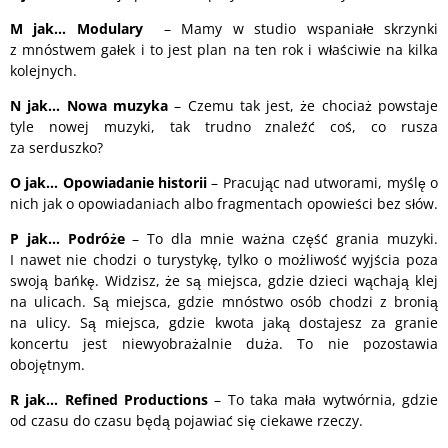
M
jak… Modulary
– Mamy w studio wspaniałe skrzynki
z mnóstwem gałek i to jest plan na ten rok i właściwie na kilka
kolejnych.
N
jak… Nowa muzyka
– Czemu tak jest, że chociaż powstaje
tyle nowej muzyki, tak trudno znaleźć coś, co rusza
za serduszko?
O
jak… Opowiadanie historii
– Pracując nad utworami, myślę o
nich jak o opowiadaniach albo fragmentach opowieści bez słów.
P
jak… Podróże
– To dla mnie ważna część grania muzyki.
I nawet nie chodzi o turystykę, tylko o możliwość wyjścia poza
swoją bańkę. Widzisz, że są miejsca, gdzie dzieci wąchają klej
na ulicach. Są miejsca, gdzie mnóstwo osób chodzi z bronią
na ulicy. Są miejsca, gdzie kwota jaką dostajesz za granie
koncertu jest niewyobrażalnie duża. To nie pozostawia
obojętnym.
R
jak… Refined Productions
– To taka mała wytwórnia, gdzie
od czasu do czasu będą pojawiać się ciekawe rzeczy.