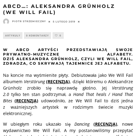
ABCD…: ALEKSANDRA GRÜNHOLZ
(WE WILL FAIL)
PIOTR STRZEMIECZNY
5 LUTEGO 2019
ARTYKUŁY
0 KOMENTARZY
0
W ABCD ARTYŚCI PRZEDSTAWIAJĄ SWOJE
PRYWATNO-MUZYCZNE ALFABETY.
DZIŚ ALEKSANDRA GRÜNHOLZ, CZYLI WE WILL FAIL,
ZDRADZA, CO SKRYWAJĄ TAJEMNICE JEJ ALFABETU.
Na koncie ma wyśmienite płyty. Debiutowała jako We Will Fail
albumem
Verstörung
(RECENZJA)
, dzięki któremu o Aleksandrze
Grünholz zrobiło się naprawdę głośno. Jej
Verstörung
2.0
tylko ten stan podtrzymał, a
Hand That heals / Hand That
Bites
(RECENZJA)
udowodniło, że We Will Fail to dziś jedna
z ważniejszych artystek w rodzimym świecie muzyki
elektronicznej.
W ubiegłym roku ukazało się
Dancing
(RECENZJA)
, nowe
wydawnictwo We Will Fail. A my postanowiliśmy przepytać