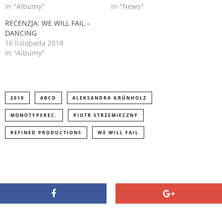
n
e
In "Albumy"
In "News"
s
n
i
s
RECENZJA: WE WILL FAIL –
n
i
n
DANCING
n
e
n
16 listopada 2018
w
e
In "Albumy"
w
w
i
w
n
i
d
n
o
d
w
o
)
w
)
2019
ABCD
ALEKSANDRA GRÜNHOLZ
MONOTYPEREC.
PIOTR STRZEMIECZNY
REFINED PRODUCTIONS
WE WILL FAIL