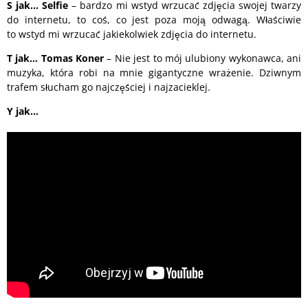
S
jak… Selfie
– bardzo mi wstyd wrzucać zdjęcia swojej twarzy
do internetu, to coś, co jest poza moją odwagą. Właściwie
to wstyd mi wrzucać jakiekolwiek zdjęcia do internetu.
T
jak… Tomas Koner
– Nie jest to mój ulubiony wykonawca, ani
muzyka, która robi na mnie gigantyczne wrażenie. Dziwnym
trafem słucham go najczęściej i najzacieklej.
Y
jak…