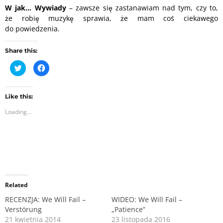
W
jak… Wywiady
– zawsze się zastanawiam nad tym, czy to,
że robię muzykę sprawia, że mam coś ciekawego
do powiedzenia.
Share this:
C
C
l
l
i
i
c
c
k
k
t
t
Like this:
o
o
Loading...
s
s
h
h
a
a
r
r
e
e
o
o
n
n
T
F
w
a
i
c
t
e
Related
t
b
e
o
r
o
RECENZJA: We Will Fail –
WIDEO: We Will Fail –
(
k
Verstörung
„Patience”
O
(
p
O
21 kwietnia 2014
23 listopada 2016
e
p