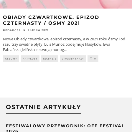
OBIADY CZWARTKOWE. EPIZOD
CZTERNASTY / ÓSMY 2021
1 LIPCA 2021
REDAKCJA
Nowe Obiady czwartkowe, epizod czternasty, a w 2021 roku ósmy i od
razu trzy świetne płyty. Luis Muñoz podejmuje klasyków, Ewa
Fabiańska-Jelińska ze swoją monog
...
ALBUMY
ARTYKUŁY
RECENZJE
0 KOMENTARZY
0
OSTATNIE ARTYKUŁY
FESTIWALOWY PRZEWODNIK: OFF FESTIVAL
2026