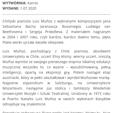
WYTWÓRNIA:
Kairos
WYDANE:
1.07.2020
Chilijski pianista Luis Muñoz z wybranymi kompozycjami Jana
Sebastiana Bacha (aranżacja Busoniego), Ludwiga van
Beethovena i Sergeja Prokofieva. Z materiałem nagranym
w 2004 i 2007 roku, czyli bardzo, bardzo dawno temu, płyta
Piano works
ujrzała światło sklepowe.
Luis Muñoz, pochodzący z Chile pianista, absolwent
Uniwersytetu w Chile, uczeń Elisy Alsiny, wierny uczeń, zresztą
Muñoz wyniósł ze swojego pierwszego stopnia lokalnej edukacji
muzycznej wszystko to, co ważne – wysublimowaną, pełną
inteligencji, opartą na ekspresji grę. Potem nastąpił etap
austriacki, który w pełni ukształtował i wyrobił Muñozowi markę.
Najpierw stypendium w Salzburgu, na Uniwersytecie
Mozarteum, następnie już stolica i tamtejszy Wiedeński
Uniwersytet Muzyki i Sztuki Teatralnej. Urodzony w 1973 roku
w Puerto Natales Luis Muñoz w swoich wykonach klasyków
odnajduje się znakomicie.
Repertuar wybrany na Piano works jest świetny. Mamy tu „Nun