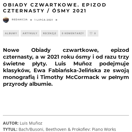
OBIADY CZWARTKOWE. EPIZOD
CZTERNASTY / ÓSMY 2021
REDAKCJA
1 LIPCA 2021
ALBUMY
ARTYKUŁY
RECENZJE
0 KOMENTARZY
0
Nowe Obiady czwartkowe, epizod
czternasty, a w 2021 roku ósmy i od razu trzy
świetne płyty. Luis Muñoz podejmuje
klasyków, Ewa Fabiańska-Jelińska ze swoją
monografią i Timothy McCormack w pełnym
przyrody albumie.
AUTOR:
Luis Muñoz
TYTUŁ:
Bach/Busoni, Beethoven & Prokofiev: Piano Works