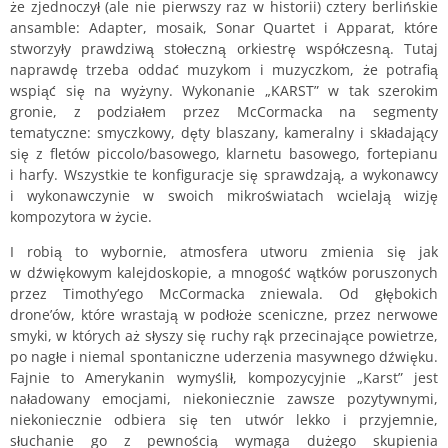
że zjednoczył (ale nie pierwszy raz w historii) cztery berlińskie
ansamble: Adapter, mosaik, Sonar Quartet i Apparat, które
stworzyły prawdziwą stołeczną orkiestrę współczesną. Tutaj
naprawdę trzeba oddać muzykom i muzyczkom, że potrafią
wspiąć się na wyżyny. Wykonanie „KARST” w tak szerokim
gronie, z podziałem przez McCormacka na segmenty
tematyczne: smyczkowy, dęty blaszany, kameralny i składający
się z fletów piccolo/basowego, klarnetu basowego, fortepianu
i harfy. Wszystkie te konfiguracje się sprawdzają, a wykonawcy
i wykonawczynie w swoich mikroświatach wcielają wizję
kompozytora w życie.
I robią to wybornie, atmosfera utworu zmienia się jak
w dźwiękowym kalejdoskopie, a mnogość wątków poruszonych
przez Timothy’ego McCormacka zniewala. Od głębokich
drone’ów, które wrastają w podłoże sceniczne, przez nerwowe
smyki, w których aż słyszy się ruchy rąk przecinające powietrze,
po nagłe i niemal spontaniczne uderzenia masywnego dźwięku.
Fajnie to Amerykanin wymyślił, kompozycyjnie „Karst” jest
naładowany emocjami, niekoniecznie zawsze pozytywnymi,
niekoniecznie odbiera się ten utwór lekko i przyjemnie,
słuchanie go z pewnością wymaga dużego skupienia