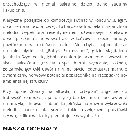
przechodzący w niemal sakralne dzieło pełne zadumy
i skupienia.
Klasyczne podejście do kompozycji słychać w końcu w „Elegii”,
utworze na solową altówkę. To bardzo ładna, pełan melancholii
melodia wypełniona resentymentem dźwiękowym. Ciekawie
utwór przełamuje nerwowa fraza w końcówce trzeciej minuty,
powtórzona w końcówce piątej. Ale chyba najmocniejsze
na całej płycie jest „Baby’s Expressions”, gdzie Magdalena
Jakubska-Szymiec dogłębnie eksploruje brzmienie i wszystkie
skale saksofonu (trzecia część brzmi wybornie, szkoda,
że zamykający cykl utwór nr 4, na płycie jedenastka) marnuje
dynamiczny, nerwowy potencjał poprzednika na rzecz sakralno-
ambientalnej struktury.
Przy opisie „Sonaty na altówkę i fortepian” sugeruje się
ludowość kompozycji, ja tu słyszę bardzo mocne postawienie
na muzykę filmową. Fiabiańska-Jelińska naprawdę wykreowała
melodie bardzo plastyczne, takie dźwiękowe pocztówki
czy wręcz filmowe kadry przelatujące w wyobraźni.
NASZA OCENA: 7