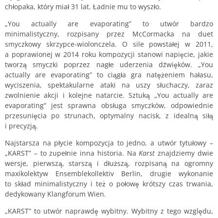
chłopaka, który miał 31 lat. Ładnie mu to wyszło.
„You actually are evaporating” to utwór bardzo
minimalistyczny, rozpisany przez McCormacka na duet
smyczkowy skrzypce-wiolonczela. O sile powstałej w 2011,
a poprawionej w 2014 roku kompozycji stanowi napięcie, jakie
tworzą smyczki poprzez nagłe uderzenia dźwięków. „You
actually are evaporating” to ciągła gra natężeniem hałasu,
wyciszenia, spektakularne ataki na uszy słuchaczy, zaraz
zwolnienie akcji i kolejne natarcie. Sztuką „You actually are
evaporating” jest sprawna obsługa smyczków, odpowiednie
przesunięcia po strunach, optymalny nacisk, z idealną siłą
i precyzją.
Najstarsza na płycie kompozycja to jedno, a utwór tytułowy –
„KARST” – to zupełnie inna historia. Na
Karst
znajdziemy dwie
wersje, pierwszą, starszą i dłuższą, rozpisaną na ogromny
maxikolektyw Ensemblekollektiv Berlin, drugie wykonanie
to skład minimalistyczny i też o połowę krótszy czas trwania,
dedykowany Klangforum Wien.
„KARST” to utwór naprawdę wybitny. Wybitny z tego względu,