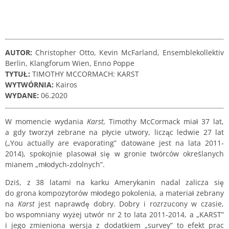
AUTOR:
Christopher Otto, Kevin McFarland, Ensemblekollektiv
Berlin, Klangforum Wien, Enno Poppe
TYTUŁ:
TIMOTHY MCCORMACH: KARST
WYTWÓRNIA:
Kairos
WYDANE:
06.2020
W momencie wydania
Karst,
Timothy McCormack miał 37 lat,
a gdy tworzył zebrane na płycie utwory, licząc ledwie 27 lat
(„You actually are evaporating” datowane jest na lata 2011-
2014), spokojnie plasował się w gronie twórców określanych
mianem „młodych-zdolnych”.
Dziś, z 38 latami na karku Amerykanin nadal zalicza się
do grona kompozytorów młodego pokolenia, a materiał zebrany
na
Karst
jest naprawdę dobry. Dobry i rozrzucony w czasie,
bo wspomniany wyżej utwór nr 2 to lata 2011-2014, a „KARST”
i jego zmieniona wersja z dodatkiem „survey” to efekt prac