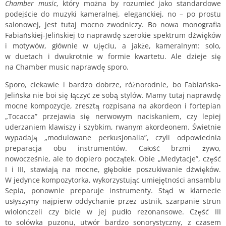
Chamber music
, który można by rozumieć jako standardowe
podejście do muzyki kameralnej, eleganckiej, no – po prostu
salonowej, jest tutaj mocno zwodniczy. Bo nowa monografia
Fabiańskiej-Jelińskiej to naprawdę szerokie spektrum dźwięków
i motywów, głównie w ujęciu, a jakże, kameralnym: solo,
w duetach i dwukrotnie w formie kwartetu. Ale dzieje się
na Chamber music naprawdę sporo.
Sporo, ciekawie i bardzo dobrze, różnorodnie, bo Fabiańska-
Jelińska nie boi się łączyć ze sobą stylów. Mamy tutaj naprawdę
mocne kompozycje, zresztą rozpisana na akordeon i fortepian
„Tocacca” przejawia się nerwowym naciskaniem, czy lepiej
uderzaniem klawiszy i szybkim, rwanym akordeonem. Świetnie
wypadają „modulowane perkusjonalia”, czyli odpowiednia
preparacja obu instrumentów. Całość brzmi żywo,
nowocześnie, ale to dopiero początek. Obie „Medytacje”, część
I i III, stawiają na mocne, głębokie poszukiwanie dźwięków.
W jedynce kompozytorka, wykorzystując umiejętności ansamblu
Sepia, ponownie preparuje instrumenty. Stąd w klarnecie
usłyszymy najpierw oddychanie przez ustnik, szarpanie strun
wiolonczeli czy bicie w jej pudło rezonansowe. Część III
to solówka puzonu, utwór bardzo sonorystyczny, z czasem