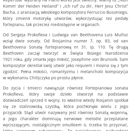
Komm’ der Heiden Heiland” i „Ich ruf’ zu dir, Herr Jesu Christ”
Bacha, z aranżacją włoskiego kompozytora Ferruccio Busoniego,
który zmienił motorykę utworów, wykorzystując też pedały
fortepianu, tak przecież niedostępne w organach.
Od Sergeja Prokofieva i Ludwiga van Beethovena Luis Muñoz
wziął dwie sonaty. Od Rosjanina numer 7, op. 83, od van
Beethovena Sonatę fortepianową nr 31, ip. 110. Tę drugą
Beethoven zaczął tworzyć w Święta Bożego Narodzenia
1921 roku, gdy zmarła jego miłość, Josephine von Brunsvik. Sam
kompozytor określał swój utwór jako requiem i można się z tym
zgodzić. Pełna miłości, romantyzmu i melancholii kompozycja
w wykonaniu Chilijczyka po prostu płynie.
Do życia i śmierci nawiązuje również Fortepianowa sonata
Prokofieva, który swoje dzieło stworzył na podstawie
doświadczeń sprzed II wojny. to właśnie wtedy Rosjanin spotkał
się ze stalinowską czystką, która pochłonęła wielu z jego
przyjaciół. Stąd utwór nazywany jest również Sonatą wojenną,
a jego charakter dominują nerwowe melodie przeplatane
wyciszającym, nostalgicznym smutkiem o, trzeba to przyznać,
lekko jazzowym zabarwieniu. To najciekawsza, najbardziej