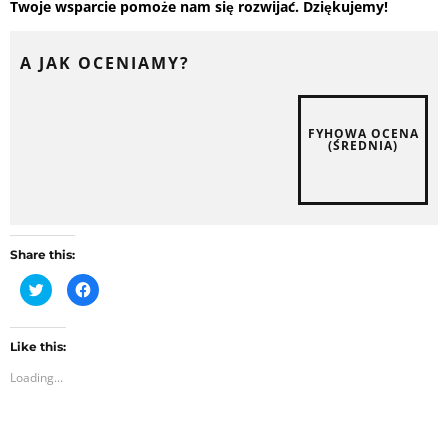
Twoje wsparcie pomoże nam się rozwijać. Dziękujemy!
A JAK OCENIAMY?
FYHOWA OCENA
(ŚREDNIA)
Share this:
C
C
l
l
i
i
c
c
k
k
t
t
Like this:
o
o
Loading...
s
s
h
h
a
a
r
r
e
e
o
o