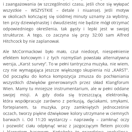
i zaangażowania (w szczególności czasu, jeśli chce się wyłapać
wszystkie – WSZYSTKIE – detale i niuanse). Jeśli motyw
w okolicach kończącej się siódmej minuty uznamy za wybitny,
ten przy dziewiętnastej i dwudziestej nie będzie mógł otrzymać
odpowiedniego określenia, tak gęsty i lepki jest w swojej
strukturze. A tego, co zaczyna się przy 32:00 sam Alfred
Hitchcock by nie zaplanował.
Ale McCormackowi było mało, czuł niedosyt, niespełnienie
efektem końcowym i z tych rozmyślań powstała alternatywna
wersja, „Karst survey”. To w pełni tantryczna muzyka, nie wiem,
czy nie wymagająca jeszcze większego skupienia niż „KARST”.
Od początku do końca kompozycja zmusza do pochłaniania
wszystkich dźwięków generowanych przez skład Klangforum
Wien. Mamy tu mniejsze instrumentarium, ale w pełni oddane
swojej misji. A gdy doda się trzeszczącą elektronikę,
która współpracuje zarówno z perkusją, dęciakami, smykami,
fortepianem, ta muzyka, przy zamkniętych jednocześnie
oczach, tworzy piękne dźwiękowe kolory utrzymane w ciemnych
barwach i. Od 11:20 wystarczy – naprawdę – zamknąć oczy
i pozwolić ciału odpłynąć wraz z jazgoczącym fletem piccolo
i klarnetem basowym. Końcówka to prawdziwa apokalipsa,