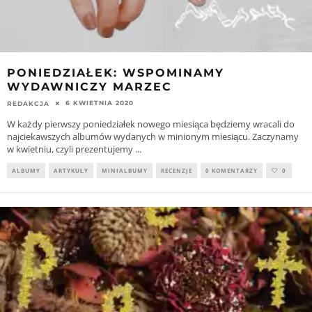
PONIEDZIAŁEK: WSPOMINAMY
WYDAWNICZY MARZEC
6 KWIETNIA 2020
REDAKCJA
W każdy pierwszy poniedziałek nowego miesiąca będziemy wracali do
najciekawszych albumów wydanych w minionym miesiącu. Zaczynamy
w kwietniu, czyli prezentujemy
...
ALBUMY
ARTYKUŁY
MINIALBUMY
RECENZJE
0 KOMENTARZY
0