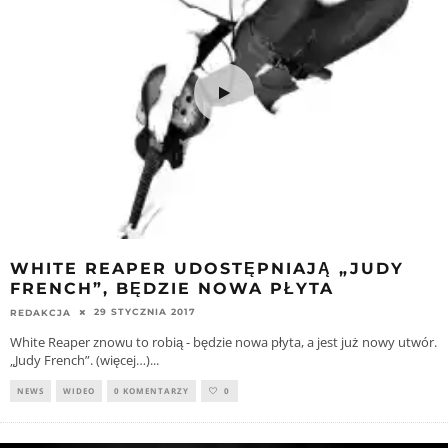
WHITE REAPER UDOSTĘPNIAJĄ „JUDY
FRENCH”, BĘDZIE NOWA PŁYTA
29 STYCZNIA 2017
REDAKCJA
White Reaper znowu to robią - będzie nowa płyta, a jest już nowy utwór.
„Judy French”. (więcej…)
...
NEWS
WIDEO
0 KOMENTARZY
0