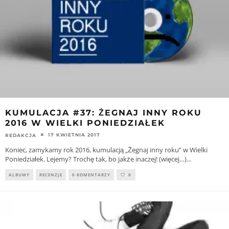
KUMULACJA #37: ŻEGNAJ INNY ROKU
2016 W WIELKI PONIEDZIAŁEK
17 KWIETNIA 2017
REDAKCJA
Koniec, zamykamy rok 2016, kumulacją „Żegnaj inny roku” w Wielki
Poniedziałek. Lejemy? Trochę tak, bo jakże inaczej! (więcej…)
...
ALBUMY
RECENZJE
0 KOMENTARZY
0