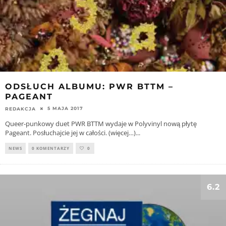
ODSŁUCH ALBUMU: PWR BTTM –
PAGEANT
5 MAJA 2017
REDAKCJA
Queer-punkowy duet PWR BTTM wydaje w Polyvinyl nową płytę
Pageant. Posłuchajcie jej w całości. (więcej…)
...
NEWS
0 KOMENTARZY
0
6.2