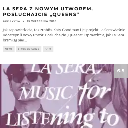
LA SERA Z NOWYM UTWOREM,
POSŁUCHAJCIE „QUEENS”
15 WRZEŚNIA 2016
REDAKCJA
Jak zapowiedziała, tak zrobiła. Katy Goodman i jej projekt La Sera właśnie
udostępnili nowy utwór. Posłuchajcie „Queens” i sprawdźcie, jak La Sera
brzmi(ą) pier
...
NEWS
0 KOMENTARZY
0
6.5