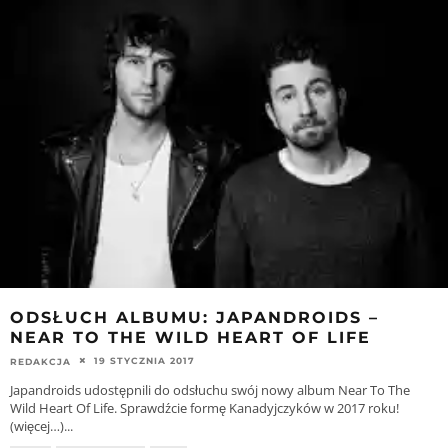
ODSŁUCH ALBUMU: JAPANDROIDS –
NEAR TO THE WILD HEART OF LIFE
19 STYCZNIA 2017
REDAKCJA
Japandroids udostępnili do odsłuchu swój nowy album Near To The
Wild Heart Of Life. Sprawdźcie formę Kanadyjczyków w 2017 roku!
(więcej…)
...