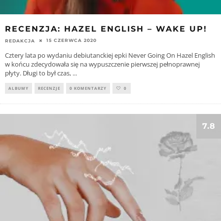
RECENZJA: HAZEL ENGLISH – WAKE UP!
15 CZERWCA 2020
REDAKCJA
Cztery lata po wydaniu debiutanckiej epki Never Going On Hazel English
w końcu zdecydowała się na wypuszczenie pierwszej pełnoprawnej
płyty. Długi to był czas,
...
ALBUMY
RECENZJE
0 KOMENTARZY
0
7.8