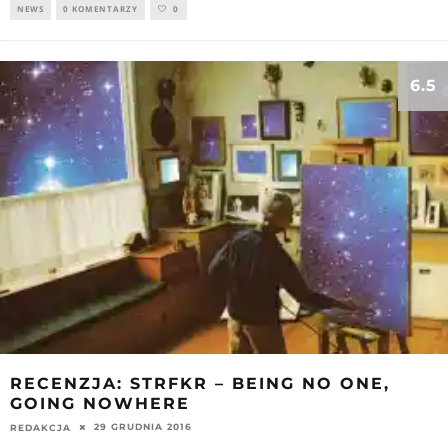
NEWS
0 KOMENTARZY
0
6.5
RECENZJA: STRFKR – BEING NO ONE,
GOING NOWHERE
29 GRUDNIA 2016
REDAKCJA