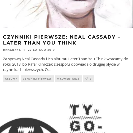
CZYNNIKI PIERWSZE: NEAL CASSADY –
LATER THAN YOU THINK
27 LUTEGO 2019
REDAKCJA
Za sprawą Neal Cassady i ich albumu Later Than You Think wracamy do
roku 2018, bo Rafał Klimczak z zespołu opowiada o drugiej płycie w
czynnikach pierwszych. O
...
ALBUMY
CZYNNIKI PIERWSZE
0 KOMENTARZY
0