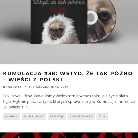
KUMULACJA #38: WSTYD, ŻE TAK PÓŹNO
– WIEŚCI Z POLSKI
11 PAŹDZIERNIKA 2017
REDAKCJA
Tak, zawaliliśmy. Zawaliliśmy wielokrotnie w tym roku, ale życie płata
figle. Figli nie płatali artyści, których sprawdzamy w Kumulacji o numerze
38. Wieści z P
...
ALBUMY
MINIALBUMY
RECENZJE
0 KOMENTARZY
0