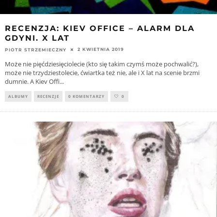
RECENZJA: KIEV OFFICE – ALARM DLA
GDYNI. X LAT
2 KWIETNIA 2019
PIOTR STRZEMIECZNY
Może nie pięćdziesięciolecie (kto się takim czymś może pochwalić?),
może nie trzydziestolecie, ćwiartka też nie, ale i X lat na scenie brzmi
dumnie. A Kiev Offi
...
ALBUMY
RECENZJE
0 KOMENTARZY
0