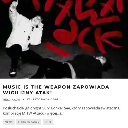
MUSIC IS THE WEAPON ZAPOWIADA
WIGILIJNY ATAK!
17 LISTOPADA 2016
REDAKCJA
Posłuchajcie „Midnight Sun” Lonker See, który zapowiada świąteczną
kompilację MITW Attack. (więcej…)
...
NEWS
0 KOMENTARZY
0