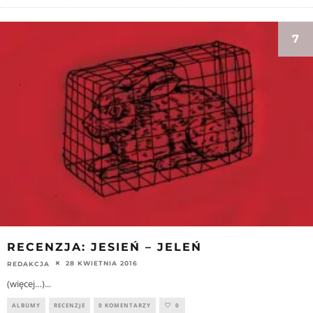
7
RECENZJA: JESIEŃ – JELEŃ
28 KWIETNIA 2016
REDAKCJA
(więcej…)
...
ALBUMY
RECENZJE
0 KOMENTARZY
0