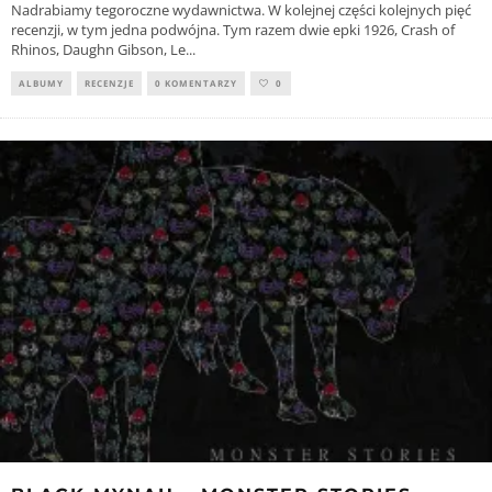
Nadrabiamy tegoroczne wydawnictwa. W kolejnej części kolejnych pięć
recenzji, w tym jedna podwójna. Tym razem dwie epki 1926, Crash of
Rhinos, Daughn Gibson, Le
...
ALBUMY
RECENZJE
0 KOMENTARZY
0