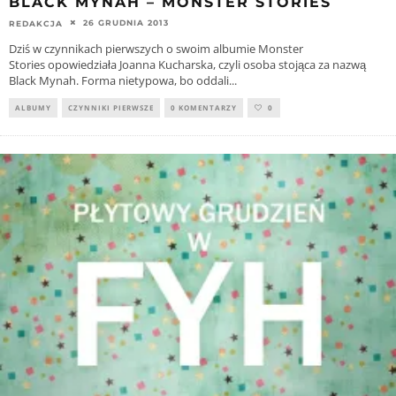
BLACK MYNAH – MONSTER STORIES
26 GRUDNIA 2013
REDAKCJA
Dziś w czynnikach pierwszych o swoim albumie Monster
Stories opowiedziała Joanna Kucharska, czyli osoba stojąca za nazwą
Black Mynah. Forma nietypowa, bo oddali
...
ALBUMY
CZYNNIKI PIERWSZE
0 KOMENTARZY
0