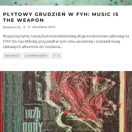
PŁYTOWY GRUDZIEŃ W FYH: MUSIC IS
THE WEAPON
11 GRUDNIA 2013
REDAKCJA
Rozpoczynamy naszą bożonarodzeniową akcję konkursowo-płytową na
FYH! Do nas Mikołaj przyszedł w tym roku wcześniej i zostawił masę
ciekawych albumów do rozdania
...
ARTYKUŁY
0 KOMENTARZY
0