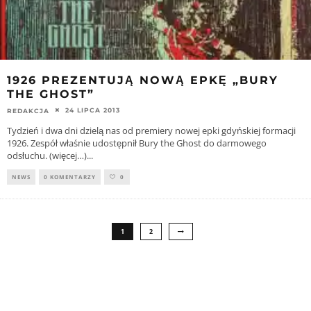
1926 PREZENTUJĄ NOWĄ EPKĘ „BURY
THE GHOST”
24 LIPCA 2013
REDAKCJA
Tydzień i dwa dni dzielą nas od premiery nowej epki gdyńskiej formacji
1926. Zespół właśnie udostępnił Bury the Ghost do darmowego
odsłuchu. (więcej…)
...
NEWS
0 KOMENTARZY
0
1
2