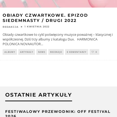
OBIADY CZWARTKOWE. EPIZOD
SIEDEMNASTY / DRUGI 2022
1 KWIETNIA 2022
REDAKCJA
Obiady czwartkowe to cykl poświęcony muzyce poważnej – klasycznej i
współczesnej. Dziś trzy albumy z katalogu Dux. HARMONICA
POLONICA NOVAAUTOR
...
ALBUMY
ARTYKUŁY
NEWS
RECENZJE
0 KOMENTARZY
0
OSTATNIE ARTYKUŁY
FESTIWALOWY PRZEWODNIK: OFF FESTIVAL
2026