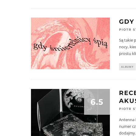
GDY
PIOTR 
Są takie 
nocy, kie
prostu kl
ALBUMY
REC
6.5
AKU
PIOTR 
Antenna N
numer czt
dodajmy