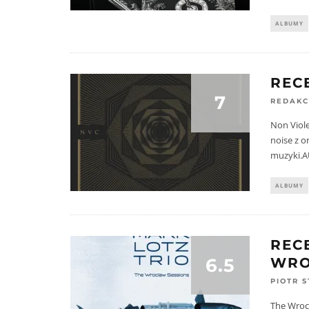
ALBUMY
REC
7
REDAKC
Non Viol
noise z o
muzyki.A
ALBUMY
REC
6.5
WRO
PIOTR 
The Wrocl