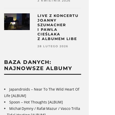
3 KWIETNIA 2026
LIVE Z KONCERTU
JOANNY
SZUMACHER
I PAWŁA
CIEŚLAKA
Z ALBUMEM LIBE
28 LUTEGO 2026
BAZA DANYCH:
NAJNOWSZE ALBUMY
Japandroids – Near To The Wild Heart Of
Life [ALBUM]
Spoon – Hot Thoughts [ALBUM]
Michał Dymny / Rafał Mazur / Vasco Trilla
– Tidal Heating [ALBUM]