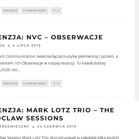
RECENZJE
0 KOMENTARZY
0
ENZJA: NVC – OBSERWACJE
4 LIPCA 2019
JA
ent Communication świetnie łączą muzykę plemienną z jazzem, a
rientem. Ich Obserwacje w naszej recenzji. To kawał dobrej
UTOR: NV
...
RECENZJE
0 KOMENTARZY
0
ENZJA: MARK LOTZ TRIO – THE
CLAW SESSIONS
24 CZERWCA 2019
STRZEMIECZNY
aw Session Mark Lotz Trio skonstruowali w zaledwie kilka godzin