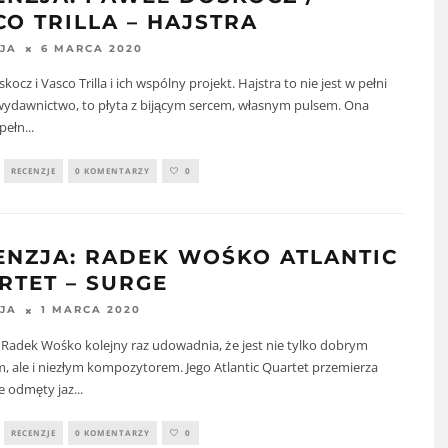
CO TRILLA – HAJSTRA
6 MARCA 2020
JA
kocz i Vasco Trilla i ich wspólny projekt. Hajstra to nie jest w pełni
wydawnictwo, to płyta z bijącym sercem, własnym pulsem. Ona
pełn
...
RECENZJE
0 KOMENTARZY
0
ENZJA: RADEK WOŚKO ATLANTIC
RTET – SURGE
1 MARCA 2020
JA
 Radek Wośko kolejny raz udowadnia, że jest nie tylko dobrym
 ale i niezłym kompozytorem. Jego Atlantic Quartet przemierza
e odmęty jaz
...
RECENZJE
0 KOMENTARZY
0