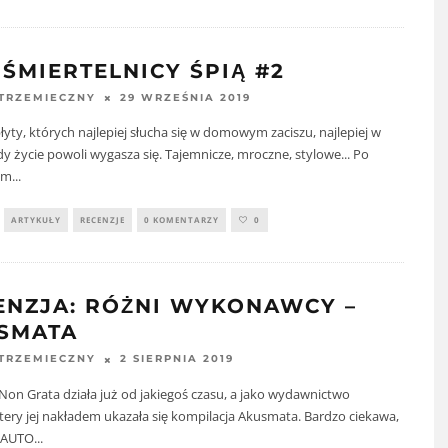
 ŚMIERTELNICY ŚPIĄ #2
29 WRZEŚNIA 2019
STRZEMIECZNY
płyty, których najlepiej słucha się w domowym zaciszu, najlepiej w
dy życie powoli wygasza się. Tajemnicze, mroczne, stylowe... Po
im
...
ARTYKUŁY
RECENZJE
0 KOMENTARZY
0
ENZJA: RÓŻNI WYKONAWCY –
SMATA
2 SIERPNIA 2019
STRZEMIECZNY
on Grata działa już od jakiegoś czasu, a jako wydawnictwo
ery jej nakładem ukazała się kompilacja Akusmata. Bardzo ciekawa,
.AUTO
...