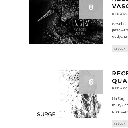
8
VAS
REDAKC
Paweł Dos
jazzowe 
oddycha 
ALBUMY
REC
6
QUA
REDAKC
Na Surge
muzykiem,
przeróżn
ALBUMY