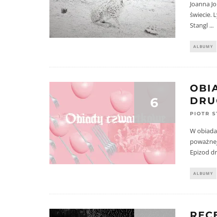
Joanna Jo
świecie. 
Stangl
...
ALBUMY
OBI
6
DRU
PIOTR 
W obiada
poważnej,
Epizod dr
ALBUMY
REC