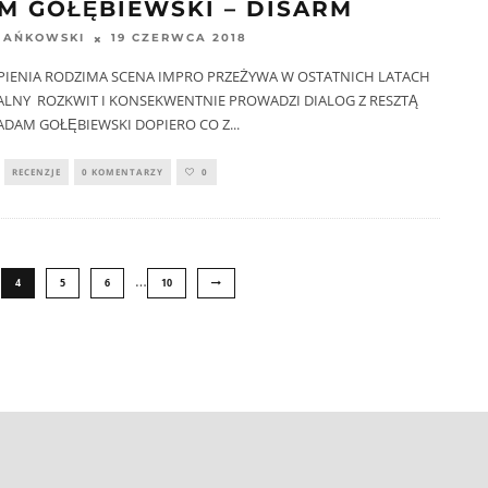
M GOŁĘBIEWSKI – DISARM
19 CZERWCA 2018
MAŃKOWSKI
PIENIA RODZIMA SCENA IMPRO PRZEŻYWA W OSTATNICH LATACH
LNY ROZKWIT I KONSEKWENTNIE PROWADZI DIALOG Z RESZTĄ
 ADAM GOŁĘBIEWSKI DOPIERO CO Z
...
RECENZJE
0 KOMENTARZY
0
…
4
5
6
10