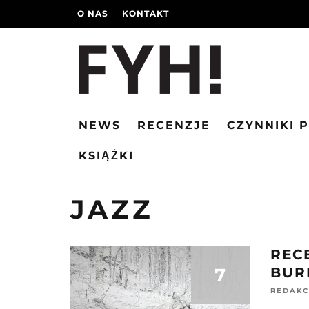
O NAS
KONTAKT
NEWS
RECENZJE
CZYNNIKI 
KSIĄŻKI
JAZZ
REC
7
BUR
REDAKC