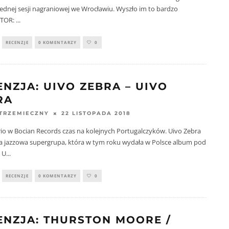
ednej sesji nagraniowej we Wrocławiu. Wyszło im to bardzo
UTOR:
...
RECENZJE
0 KOMENTARZY
0
ENZJA: UIVO ZEBRA – UIVO
RA
22 LISTOPADA 2018
STRZEMIECZNY
io w Bocian Records czas na kolejnych Portugalczyków. Uivo Zebra
ta jazzowa supergrupa, która w tym roku wydała w Polsce album pod
. U
...
RECENZJE
0 KOMENTARZY
0
ENZJA: THURSTON MOORE /