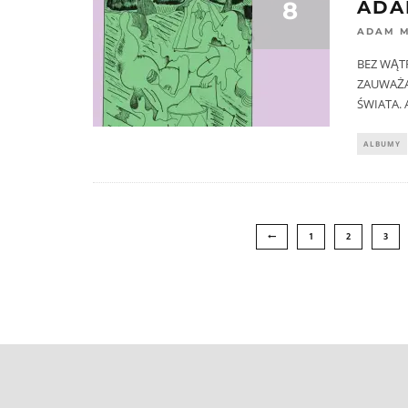
8
ADA
ADAM 
BEZ WĄT
ZAUWAŻA
ŚWIATA.
ALBUMY
1
2
3