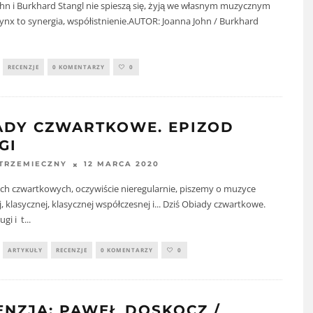
hn i Burkhard Stangl nie spieszą się, żyją we własnym muzycznym
Lynx to synergia, współistnienie.AUTOR: Joanna John / Burkhard
RECENZJE
0 KOMENTARZY
0
ADY CZWARTKOWE. EPIZOD
GI
12 MARCA 2020
STRZEMIECZNY
ch czwartkowych, oczywiście nieregularnie, piszemy o muzyce
 klasycznej, klasycznej współczesnej i... Dziś Obiady czwartkowe.
ugi i t
...
ARTYKUŁY
RECENZJE
0 KOMENTARZY
0
ENZJA: PAWEŁ DOSKOCZ /