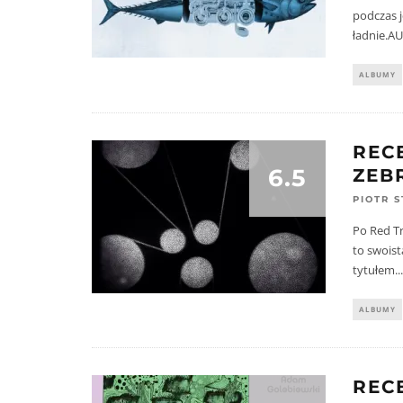
podczas j
ładnie.A
ALBUMY
REC
6.5
ZEB
PIOTR 
Po Red Tr
to swois
tytułem..
ALBUMY
REC