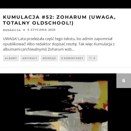
KUMULACJA #52: ZOHARUM (UWAGA,
TOTALNY OLDSCHOOL!)
9 STYCZNIA 2025
REDAKCJA
UWAGA! Lata przeleżała część tego tekstu, bo admin zapomniał
opublikować! Albo redaktor dopisać resztę. Tak więc Kumulacja z
albumami (archiwalnymi) Zoharum wzb
...
ALBUMY
ARTYKUŁY
RECENZJE
0 KOMENTARZY
0
6