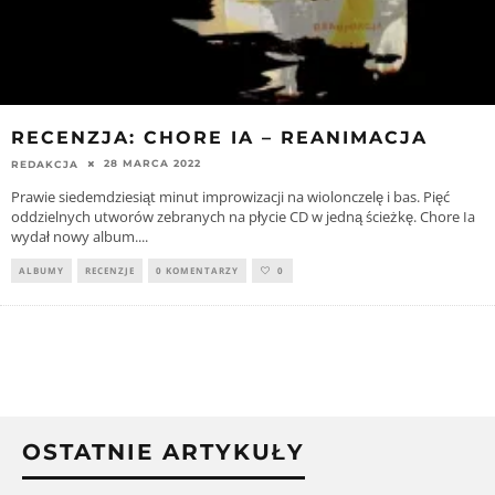
RECENZJA: CHORE IA – REANIMACJA
28 MARCA 2022
REDAKCJA
Prawie siedemdziesiąt minut improwizacji na wiolonczelę i bas. Pięć
oddzielnych utworów zebranych na płycie CD w jedną ścieżkę. Chore Ia
wydał nowy album.
...
ALBUMY
RECENZJE
0 KOMENTARZY
0
OSTATNIE ARTYKUŁY