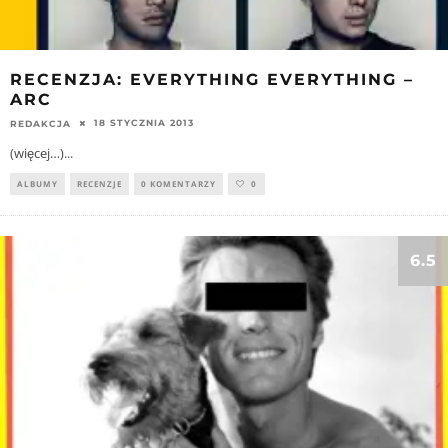
RECENZJA: EVERYTHING EVERYTHING –
ARC
18 STYCZNIA 2013
REDAKCJA
(więcej…)
...
ALBUMY
RECENZJE
0 KOMENTARZY
0
6.5