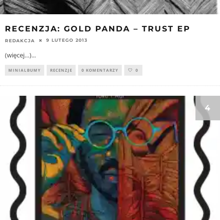
RECENZJA: GOLD PANDA – TRUST EP
9 LUTEGO 2013
REDAKCJA
(więcej…)
...
MINIALBUMY
RECENZJE
0 KOMENTARZY
0
4