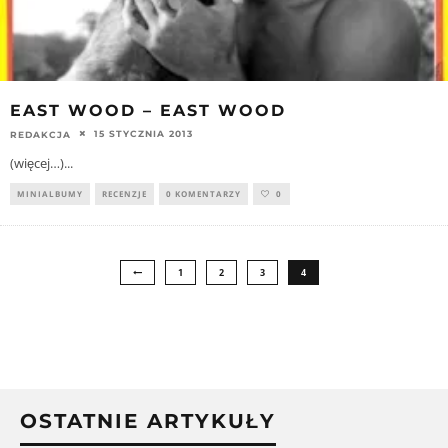
EAST WOOD – EAST WOOD
15 STYCZNIA 2013
REDAKCJA
(więcej…)
...
MINIALBUMY
RECENZJE
0 KOMENTARZY
0
1
2
3
4
OSTATNIE ARTYKUŁY