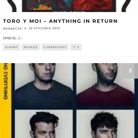
TORO Y MOI – ANYTHING IN RETURN
22 STYCZNIA 2013
REDAKCJA
(więcej…)
...
ALBUMY
RECENZJE
0 KOMENTARZY
0
2