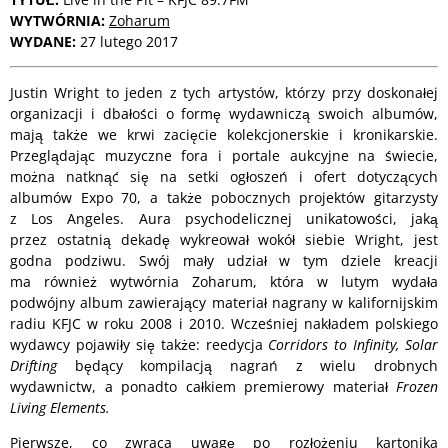
WYTWÓRNIA:
Zoharum
WYDANE:
27 lutego 2017
Justin Wright to jeden z tych artystów, którzy przy doskonałej
organizacji i dbałości o formę wydawniczą swoich albumów,
mają także we krwi zacięcie kolekcjonerskie i kronikarskie.
Przeglądając muzyczne fora i portale aukcyjne na świecie,
można natknąć się na setki ogłoszeń i ofert dotyczących
albumów Expo 70, a także pobocznych projektów gitarzysty
z Los Angeles. Aura psychodelicznej unikatowości, jaką
przez ostatnią dekadę wykreował wokół siebie Wright, jest
godna podziwu. Swój mały udział w tym dziele kreacji
ma również wytwórnia Zoharum, która w lutym wydała
podwójny album zawierający materiał nagrany w kalifornijskim
radiu KFJC w roku 2008 i 2010. Wcześniej nakładem polskiego
wydawcy pojawiły się także: reedycja
Corridors to Infinity,
Solar
Drifting
będący kompilacją nagrań z wielu drobnych
wydawnictw, a ponadto całkiem premierowy materiał
Frozen
Living Elements.
Pierwsze, co zwraca uwagę po rozłożeniu kartonika