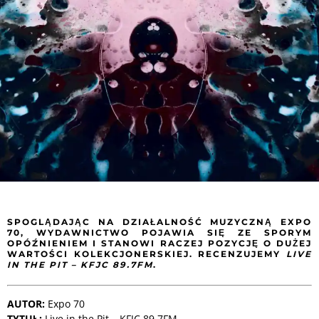
SPOGLĄDAJĄC NA DZIAŁALNOŚĆ MUZYCZNĄ EXPO
70, WYDAWNICTWO POJAWIA SIĘ ZE SPORYM
OPÓŹNIENIEM I STANOWI RACZEJ POZYCJĘ O DUŻEJ
WARTOŚCI KOLEKCJONERSKIEJ. RECENZUJEMY
LIVE
IN THE PIT – KFJC 89.7FM
.
AUTOR:
Expo 70
TYTUŁ:
Live in the Pit – KFJC 89.7FM