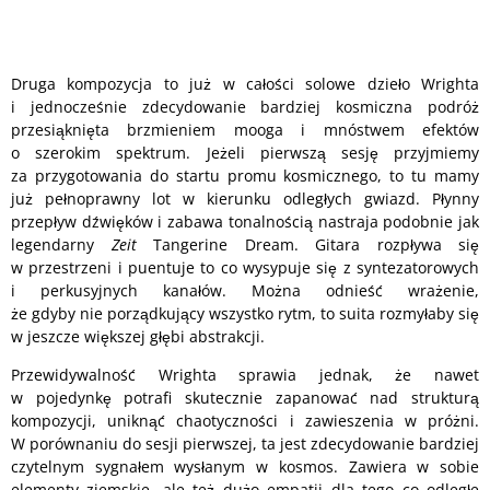
Druga kompozycja to już w całości solowe dzieło Wrighta
i jednocześnie zdecydowanie bardziej kosmiczna podróż
przesiąknięta brzmieniem mooga i mnóstwem efektów
o szerokim spektrum. Jeżeli pierwszą sesję przyjmiemy
za przygotowania do startu promu kosmicznego, to tu mamy
już pełnoprawny lot w kierunku odległych gwiazd. Płynny
przepływ dźwięków i zabawa tonalnością nastraja podobnie jak
legendarny
Zeit
Tangerine Dream. Gitara rozpływa się
w przestrzeni i puentuje to co wysypuje się z syntezatorowych
i perkusyjnych kanałów. Można odnieść wrażenie,
że gdyby nie porządkujący wszystko rytm, to suita rozmyłaby się
w jeszcze większej głębi abstrakcji.
Przewidywalność Wrighta sprawia jednak, że nawet
w pojedynkę potrafi skutecznie zapanować nad strukturą
kompozycji, uniknąć chaotyczności i zawieszenia w próżni.
W porównaniu do sesji pierwszej, ta jest zdecydowanie bardziej
czytelnym sygnałem wysłanym w kosmos. Zawiera w sobie
elementy ziemskie, ale też dużo empatii dla tego co odległe