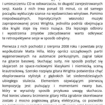
i umieszczeniu CD w odtwarzaczu, to długość zarejestrowanych
sesji. Każda z nich trwa ponad 55 minut, co od samego
początku wykluczyło szanse na wydawnictwo winylowe. Pomimo
niepodważalnych, hipnotycznych własności muzyki
zaproponowanej przez Wrighta, jednolita podróż obejmująca
oba krążki staje się nieco nużąca. Dla lepszego odbioru
i wyostrzenia zmysłów zdecydowanie warto odkrywać
te retrospektywne sesje w sposób odrębny.
Pierwsza z nich pochodzi z sierpnia 2008 roku i powstała przy
współudziale Matta Hilla, który oprócz szczątkowych partii
wygenerowanych na automacie perkusyjnym, zagrał także
na gitarze basowej. Słuchając suity, nie sposób pozbyć się
skojarzeń ze space-rockowymi klasykami i niemiecką sceną
krautrockową. Szeroko rozpięta gitara Wrighta potwierdza chęć
eksplorowania stylistyk z głębokich lat siedemdziesiątych
ubiegłego stulecia. Elementem ożywiającym pierwszą
kompozycję jest pulsujący i momentami rwany bas,
który w wyrazisty sposób przykuwa uwagę słuchacza.
Pod koniec utworu brzmienie gitary Hilla zgrabnie skorelowane
zostało z mocno pogłosową gitarą elektryczną, co pozwoliło