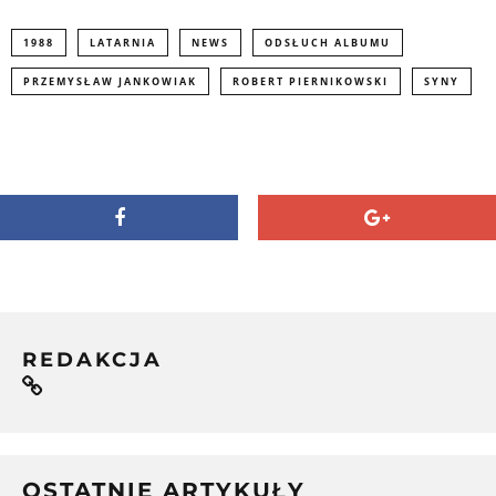
)
1988
LATARNIA
NEWS
ODSŁUCH ALBUMU
PRZEMYSŁAW JANKOWIAK
ROBERT PIERNIKOWSKI
SYNY
REDAKCJA
OSTATNIE ARTYKUŁY