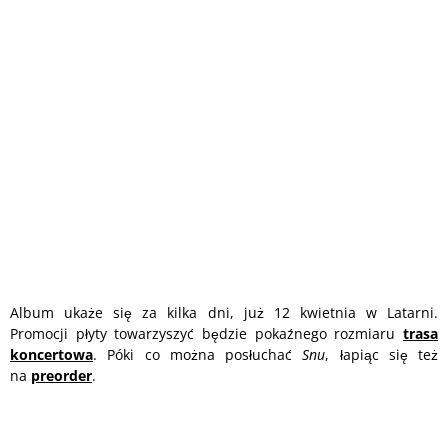
Album ukaże się za kilka dni, już 12 kwietnia w Latarni.
Promocji płyty towarzyszyć będzie pokaźnego rozmiaru
trasa
koncertowa
. Póki co można posłuchać
Snu
, łapiąc się też
na
preorder
.