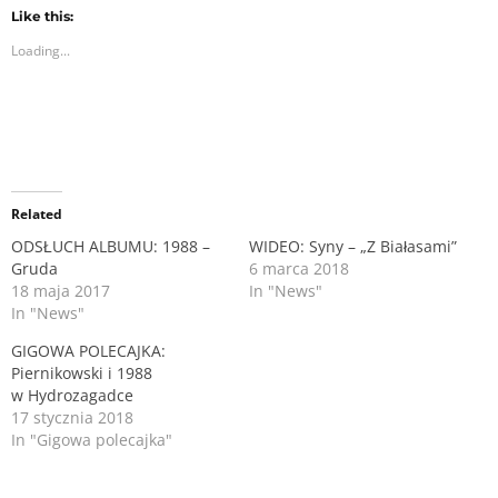
k
k
t
t
Like this:
o
o
Loading...
s
s
h
h
a
a
r
r
e
e
o
o
n
n
T
F
w
a
i
c
t
e
Related
t
b
e
o
r
o
ODSŁUCH ALBUMU: 1988 –
WIDEO: Syny – „Z Białasami”
(
k
Gruda
6 marca 2018
O
(
p
O
18 maja 2017
In "News"
e
p
n
e
In "News"
s
n
i
s
GIGOWA POLECAJKA:
n
i
n
Piernikowski i 1988
n
e
n
w Hydrozagadce
w
e
17 stycznia 2018
w
w
i
w
In "Gigowa polecajka"
n
i
d
n
o
d
w
o
)
w