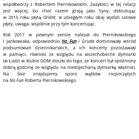
współtworzy z Robertem Piernikowskim. Zażyłości w tej relacji
jest więcej, bo choć razem grają jako Syny, debiutując
w 2015 roku płytą
Orient
, w ubiegłym roku obaj wydali solowe
płyty, uwaga, wspólnie przy tym koncertując.
Rok 2017 w pewnym sensie należał do Piernikowskiego
i Jankowiaka, odpowiednio
No Fun
i
Gruda
dominowały wśród
podsumowań dziennikarskich, a ich koncerty pozostawały
w pamięci, również ze względu na wszechobecne dymiarki
(w Łodzi w klubie DOM doszło do tego, że koncert był opóźniony
dobrą godzinę ze względu na niedojechaną dymiarkę właśnie).
Na
Śnie
znajdujemy sporo wątków rozpoczętych
na
No Fun
Roberta Piernikowskiego.