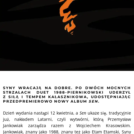
SYNY WRACAJĄ NA DOBRE. PO DWÓCH MOCNYCH
STRZAŁACH DUET 1988-PIERNIKOWSKI UDERZYŁ
Z SIŁĄ I TEMPEM KAŁASZNIKOWA, UDOSTĘPNIAJĄC
PRZEDPREMIEROWO NOWY ALBUM
SEN
.
Dzień wydania nastąpi 12 kwietnia, a
Sen
ukaże się, tradycyjnie
już, nakładem Latarni, czyli wytwórni, którą Przemysław
Jankowiak zarządza razem z Wojciechem Krasowskim.
Jankowiak, znany jako 1988, znany też jako Etam Etamski, Syny