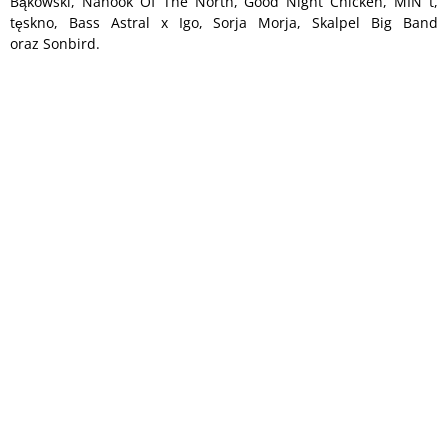
Bąkowski, Nanook Of The North, Good Night Chicken, MIN t,
tęskno, Bass Astral x Igo, Sorja Morja, Skalpel Big Band
oraz Sonbird.