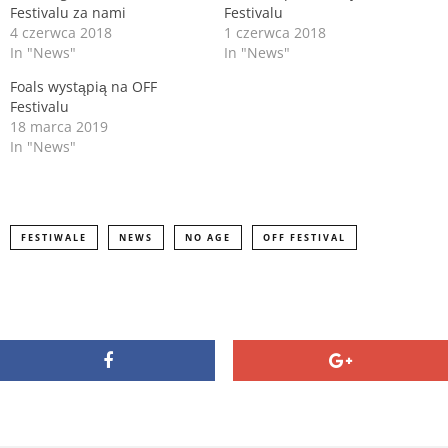
(
k
Festivalu za nami
Festivalu
O
(
p
O
4 czerwca 2018
1 czerwca 2018
e
p
n
e
In "News"
In "News"
s
n
i
s
Foals wystąpią na OFF
n
i
n
Festivalu
n
e
n
18 marca 2019
w
e
In "News"
w
w
i
w
n
i
d
n
o
d
w
o
)
w
)
FESTIWALE
NEWS
NO AGE
OFF FESTIVAL