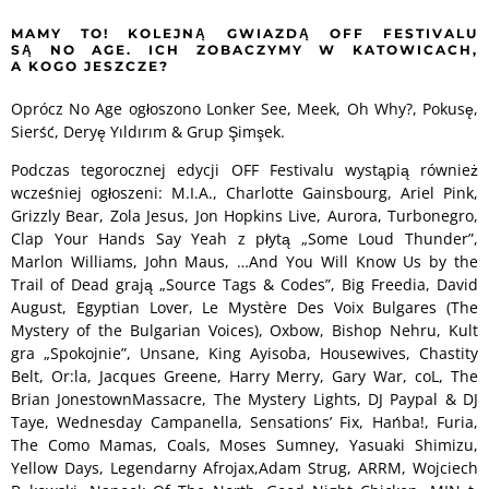
MAMY TO! KOLEJNĄ GWIAZDĄ OFF FESTIVALU
SĄ NO AGE. ICH ZOBACZYMY W KATOWICACH,
A KOGO JESZCZE?
Oprócz No Age ogłoszono Lonker See, Meek, Oh Why?, Pokusę,
Sierść, Deryę Yıldırım & Grup Şimşek.
Podczas tegorocznej edycji OFF Festivalu wystąpią również
wcześniej ogłoszeni: M.I.A., Charlotte Gainsbourg, Ariel Pink,
Grizzly Bear, Zola Jesus, Jon Hopkins Live, Aurora, Turbonegro,
Clap Your Hands Say Yeah z płytą „Some Loud Thunder”,
Marlon Williams, John Maus, …And You Will Know Us by the
Trail of Dead grają „Source Tags & Codes”, Big Freedia, David
August, Egyptian Lover, Le Mystère Des Voix Bulgares (The
Mystery of the Bulgarian Voices), Oxbow, Bishop Nehru, Kult
gra „Spokojnie”, Unsane, King Ayisoba, Housewives, Chastity
Belt, Or:la, Jacques Greene, Harry Merry, Gary War, coL, The
Brian JonestownMassacre, The Mystery Lights, DJ Paypal & DJ
Taye, Wednesday Campanella, Sensations’ Fix, Hańba!, Furia,
The Como Mamas, Coals, Moses Sumney, Yasuaki Shimizu,
Yellow Days, Legendarny Afrojax,Adam Strug, ARRM, Wojciech