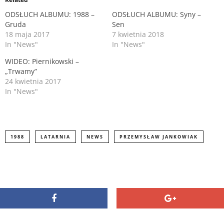
t
b
e
o
r
o
ODSŁUCH ALBUMU: 1988 –
ODSŁUCH ALBUMU: Syny –
(
k
Gruda
Sen
O
(
p
O
18 maja 2017
7 kwietnia 2018
e
p
n
e
In "News"
In "News"
s
n
i
s
WIDEO: Piernikowski –
n
i
n
„Trwamy”
n
e
n
24 kwietnia 2017
w
e
In "News"
w
w
i
w
n
i
d
n
o
d
w
o
)
w
)
1988
LATARNIA
NEWS
PRZEMYSŁAW JANKOWIAK