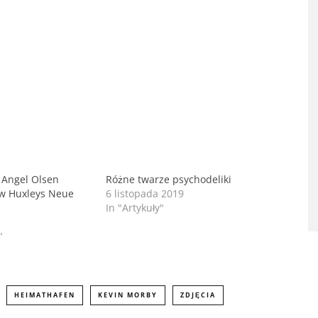
Angel Olsen
Różne twarze psychodeliki
 w Huxleys Neue
6 listopada 2019
In "Artykuły"
"
HEIMATHAFEN
KEVIN MORBY
ZDJĘCIA