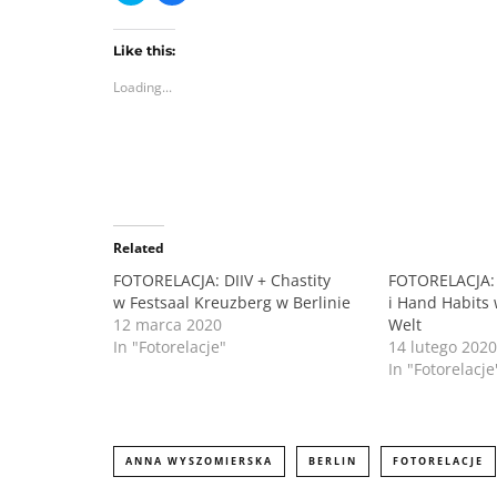
i
i
c
c
k
k
t
t
Like this:
o
o
Loading...
s
s
h
h
a
a
r
r
e
e
o
o
n
n
T
F
w
a
i
c
t
e
Related
t
b
e
o
r
o
FOTORELACJA: DIIV + Chastity
FOTORELACJA: 
(
k
w Festsaal Kreuzberg w Berlinie
i Hand Habits
O
(
p
O
12 marca 2020
Welt
e
p
n
e
In "Fotorelacje"
14 lutego 2020
s
n
In "Fotorelacje
i
s
n
i
n
n
e
n
w
e
w
w
ANNA WYSZOMIERSKA
i
w
BERLIN
FOTORELACJE
n
i
d
n