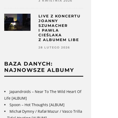
3 KWIETNIA 2026
LIVE Z KONCERTU
JOANNY
SZUMACHER
I PAWŁA
CIEŚLAKA
Z ALBUMEM LIBE
28 LUTEGO 2026
BAZA DANYCH:
NAJNOWSZE ALBUMY
Japandroids – Near To The Wild Heart Of
Life [ALBUM]
Spoon – Hot Thoughts [ALBUM]
Michał Dymny / Rafał Mazur / Vasco Trilla
– Tidal Heating [ALBUM]