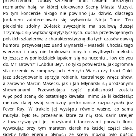
przestrzeniom, zdołały szczelnie otulić całkiem pokaźnych
rozmiarów halę, w której ulokowano Scenę Miasta Muzyki.
Po tym koncercie nikogo nie powinno już dziwić, dlaczego
Jordanem zainteresowała się wytwórnia Ninja Tune. Ten
piekielnie zdolny 26-latek zwyczajnie ma soulową duszę!
Trzymając się wątków spirytystycznych, ducha przedwojennych
polskich szlagierów, z charakterystyczną dla tych czasów dawką
humoru, przywołał Jazz Band Młynarski – Masecki. Chociaż tego
wieczora i nocy nie brakowało innych chwytliwych melodii,
to jeszcze w poniedziałek łapałem się na nuceniu „How do you
do, Mr. Brown?” i „Abduł Bey”. To tylko potwierdza, jak ogromna
siła drzemie w kompozycjach Henryka Warsa czy braci Gold.
Jazz zdecydowanie sprzyja robieniu teatralnego wręcz show,
a zarówno Marcin Masecki, jak i Jan Młynarski są urodzonymi
showmanami. Przeważająca część publiczności została
więc pod sceną do ostatniego kawałka, mimo że kilkadziesiąt
metrów dalej swój sceniczny performance rozpoczynała już
Fever Ray. W trakcie jej występu równie ważne, co sama
muzyka, było też przesłanie, które za nią stoi. Karin Dreijer
z towarzyszącymi jej muzykami i tancerzami porwała tłum,
wywołując przy tym maraton ciarek na każdej części ciała.
Gdyby tylko energię płynącą ze sceny można było puścić