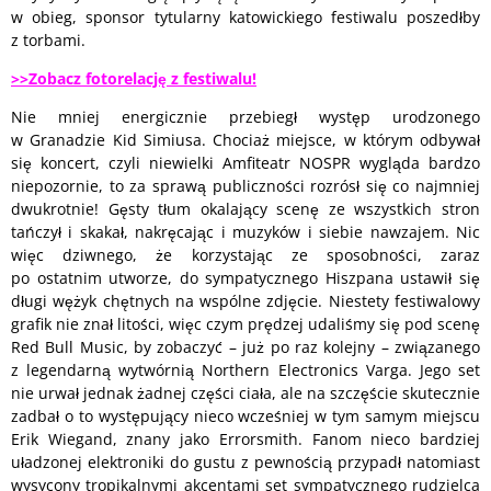
w obieg, sponsor tytularny katowickiego festiwalu poszedłby
z torbami.
>>Zobacz fotorelację z festiwalu!
Nie mniej energicznie przebiegł występ urodzonego
w Granadzie Kid Simiusa. Chociaż miejsce, w którym odbywał
się koncert, czyli niewielki Amfiteatr NOSPR wygląda bardzo
niepozornie, to za sprawą publiczności rozrósł się co najmniej
dwukrotnie! Gęsty tłum okalający scenę ze wszystkich stron
tańczył i skakał, nakręcając i muzyków i siebie nawzajem. Nic
więc dziwnego, że korzystając ze sposobności, zaraz
po ostatnim utworze, do sympatycznego Hiszpana ustawił się
długi wężyk chętnych na wspólne zdjęcie. Niestety festiwalowy
grafik nie znał litości, więc czym prędzej udaliśmy się pod scenę
Red Bull Music, by zobaczyć – już po raz kolejny – związanego
z legendarną wytwórnią Northern Electronics Varga. Jego set
nie urwał jednak żadnej części ciała, ale na szczęście skutecznie
zadbał o to występujący nieco wcześniej w tym samym miejscu
Erik Wiegand, znany jako Errorsmith. Fanom nieco bardziej
uładzonej elektroniki do gustu z pewnością przypadł natomiast
wysycony tropikalnymi akcentami set sympatycznego rudzielca