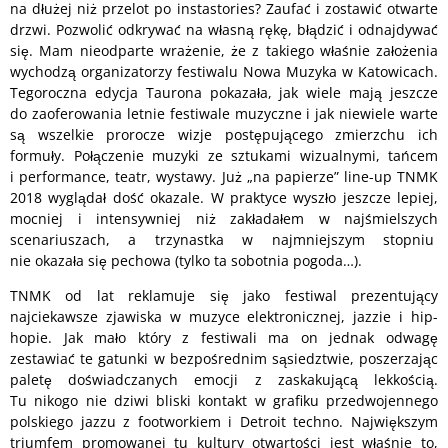
na dłużej niż przelot po instastories? Zaufać i zostawić otwarte
drzwi. Pozwolić odkrywać na własną rękę, błądzić i odnajdywać
się. Mam nieodparte wrażenie, że z takiego właśnie założenia
wychodzą organizatorzy festiwalu Nowa Muzyka w Katowicach.
Tegoroczna edycja Taurona pokazała, jak wiele mają jeszcze
do zaoferowania letnie festiwale muzyczne i jak niewiele warte
są wszelkie prorocze wizje postępującego zmierzchu ich
formuły. Połączenie muzyki ze sztukami wizualnymi, tańcem
i performance, teatr, wystawy. Już „na papierze” line-up TNMK
2018 wyglądał dość okazale. W praktyce wyszło jeszcze lepiej,
mocniej i intensywniej niż zakładałem w najśmielszych
scenariuszach, a trzynastka w najmniejszym stopniu
nie okazała się pechowa (tylko ta sobotnia pogoda…).
TNMK od lat reklamuje się jako festiwal prezentujący
najciekawsze zjawiska w muzyce elektronicznej, jazzie i hip-
hopie. Jak mało który z festiwali ma on jednak odwagę
zestawiać te gatunki w bezpośrednim sąsiedztwie, poszerzając
paletę doświadczanych emocji z zaskakującą lekkością.
Tu nikogo nie dziwi bliski kontakt w grafiku przedwojennego
polskiego jazzu z footworkiem i Detroit techno. Największym
triumfem promowanej tu kultury otwartości jest właśnie to,