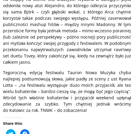
odsłoniła nowy atut Alejandro, do którego odkrycia przyczyniła
się sama Björk – czyli głęboki wokal, z którego Arca chętnie
korzystał także podczas swojego występu. Później zaserwował
publiczności mashup hitów – między innymi Madonny. W tym
przeroście formy była jednak metoda – mimo wczesno porannej
(lub zależnie od perspektywy – późno nocnej) pory publiczność
ani myślała kończyć swojej przygody z festiwalem. W podobnym
przekonaniu najwytrwalszych zawodników utrzymał rave’owy
set duetu Tsvey, który zakończył się, kiedy na zewnątrz było już
całkiem jasno.
Tegoroczną edycję festiwalu Tauron Nowa Muzyka chyba
najlepiej podsumowują słowa, jakie padły ze sceny z ust Ryana
Lotta – „na festiwalu występuje dużo moich przyjaciół, ale też
wielu bohaterów – bardzo cieszę się, że mogę być jego częścią”.
Wśród tych właśnie bohaterów i przyjaciół weekend upłynął
zdecydowanie za szybko. Tym chętniej jednak wrócimy
do Katowic za rok. TNMK – do zobaczenia!
Share this:
C
C