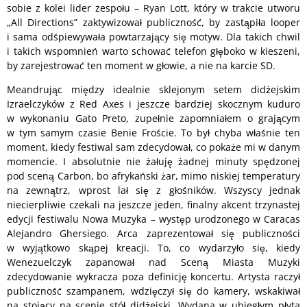
sobie z kolei lider zespołu – Ryan Lott, który w trakcie utworu
„All Directions” zaktywizował publiczność, by zastąpiła looper
i sama odśpiewywała powtarzający się motyw. Dla takich chwil
i takich wspomnień warto schować telefon głęboko w kieszeni,
by zarejestrować ten moment w głowie, a nie na karcie SD.
Meandrując między idealnie sklejonym setem didżejskim
Izraelczyków z Red Axes i jeszcze bardziej skocznym kuduro
w wykonaniu Gato Preto, zupełnie zapomniałem o grającym
w tym samym czasie Benie Froście. To był chyba właśnie ten
moment, kiedy festiwal sam zdecydował, co pokaże mi w danym
momencie. I absolutnie nie żałuję żadnej minuty spędzonej
pod sceną Carbon, bo afrykański żar, mimo niskiej temperatury
na zewnątrz, wprost lał się z głośników. Wszyscy jednak
niecierpliwie czekali na jeszcze jeden, finalny akcent trzynastej
edycji festiwalu Nowa Muzyka – występ urodzonego w Caracas
Alejandro Ghersiego. Arca zaprezentował się publiczności
w wyjątkowo skąpej kreacji. To, co wydarzyło się, kiedy
Wenezuelczyk zapanował nad Sceną Miasta Muzyki
zdecydowanie wykracza poza definicję koncertu. Artysta raczył
publiczność szampanem, wdzięczył się do kamery, wskakiwał
na stojący na scenie stół didżejski. Wydana w ubiegłym płyta