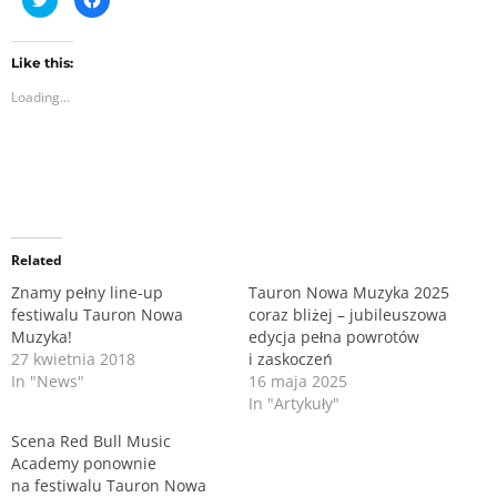
l
l
i
i
c
c
k
k
t
t
Like this:
o
o
Loading...
s
s
h
h
a
a
r
r
e
e
o
o
n
n
T
F
w
a
i
c
t
e
Related
t
b
e
o
r
o
Znamy pełny line-up
Tauron Nowa Muzyka 2025
(
k
festiwalu Tauron Nowa
coraz bliżej – jubileuszowa
O
(
p
O
Muzyka!
edycja pełna powrotów
e
p
n
e
27 kwietnia 2018
i zaskoczeń
s
n
In "News"
16 maja 2025
i
s
n
i
In "Artykuły"
n
n
e
n
Scena Red Bull Music
w
e
Academy ponownie
w
w
i
w
na festiwalu Tauron Nowa
n
i