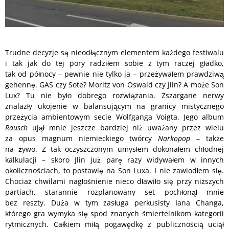
Trudne decyzje są nieodłącznym elementem każdego festiwalu
i tak jak do tej pory radziłem sobie z tym raczej gładko,
tak od północy – pewnie nie tylko ja – przeżywałem prawdziwą
gehennę. GAS czy Sote? Moritz von Oswald czy Jlin? A może Son
Lux? Tu nie było dobrego rozwiązania. Zszargane nerwy
znalazły ukojenie w balansującym na granicy mistycznego
przeżycia ambientowym secie Wolfganga Voigta. Jego album
Rausch
ujął mnie jeszcze bardziej niż uważany przez wielu
za opus magnum niemieckiego twórcy
Narkopop
– także
na żywo. Z tak oczyszczonym umysłem dokonałem chłodnej
kalkulacji – skoro Jlin już parę razy widywałem w innych
okolicznościach, to postawię na Son Luxa. I nie zawiodłem się.
Chociaż chwilami nagłośnienie nieco dławiło się przy niższych
partiach, starannie rozplanowany set pochłonął mnie
bez reszty. Duża w tym zasługa perkusisty Iana Changa,
którego gra wymyka się spod znanych śmiertelnikom kategorii
rytmicznych. Całkiem miłą pogawędkę z publicznością uciął