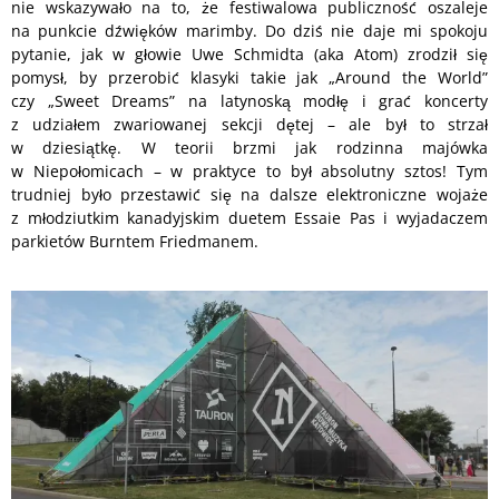
nie wskazywało na to, że festiwalowa publiczność oszaleje
na punkcie dźwięków marimby. Do dziś nie daje mi spokoju
pytanie, jak w głowie Uwe Schmidta (aka Atom) zrodził się
pomysł, by przerobić klasyki takie jak „Around the World”
czy „Sweet Dreams” na latynoską modłę i grać koncerty
z udziałem zwariowanej sekcji dętej – ale był to strzał
w dziesiątkę. W teorii brzmi jak rodzinna majówka
w Niepołomicach – w praktyce to był absolutny sztos! Tym
trudniej było przestawić się na dalsze elektroniczne wojaże
z młodziutkim kanadyjskim duetem Essaie Pas i wyjadaczem
parkietów Burntem Friedmanem.