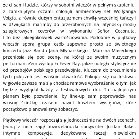
że ci sami ludzie, którzy w sobotni wieczór w pełnym skupieniu,
z zamkniętymi oczami chłonęli ambientowy set Wolfganga
Voigta, z równie dużym entuzjazmem chwilę wcześniej tańczyli
w dźwiękach marimby do przerobionych na latynoską modłę
szlagierowych coverów w wykonaniu Señor Coconuta.
I to bez jakiegokolwiek wartościowania. Podobnie w piątkowy
wieczór spora grupa osób zapewne prosto ze świetnego
koncertu Jazz Bandu Jana Młynarskiego i Marcina Maseckiego
przeniosła się pod scenę, na której ze swoim muzycznym
performance’em wystąpiła Fever Ray, jakże odległa stylistycznie
od przebojów polskiego przedwojnia. Kluczem do zrozumienia
tych połączeń jest właśnie otwartość. Pakując się na festiwal,
w głowie zawsze ma się chociaż ramowe wyobrażenie o tym, jak
będzie wyglądał każdy z festiwalowych dni. Tu najlepszym
planem było pozwolenie, by line-up sam poprowadził nas
własną ścieżką, czasem nawet kosztem występów, które
początkowo planowaliśmy zobaczyć.
Piątkowy wieczór rozpoczął się jednocześnie na dwóch scenach.
Jedną z nich zajął nowozelandzki songwriter Jordan Rakei.
Intymne kompozycje, dedykowane raczej niewielkim