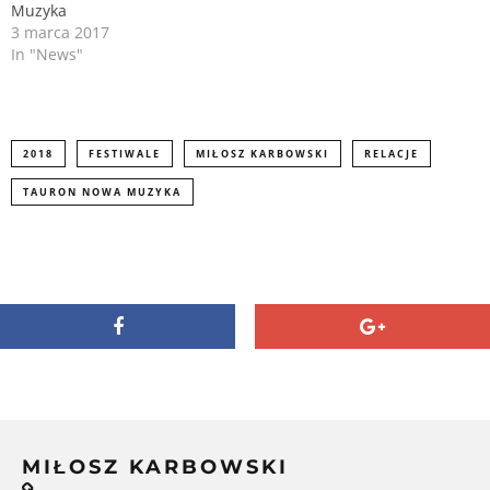
d
n
Muzyka
o
d
3 marca 2017
w
o
)
w
In "News"
)
2018
FESTIWALE
MIŁOSZ KARBOWSKI
RELACJE
TAURON NOWA MUZYKA
MIŁOSZ KARBOWSKI