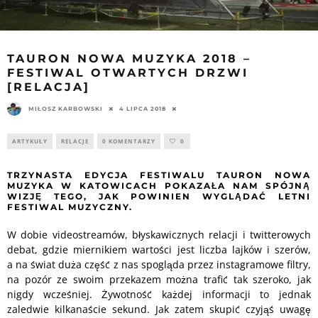
TAURON NOWA MUZYKA 2018 –
FESTIWAL OTWARTYCH DRZWI
[RELACJA]
MIŁOSZ KARBOWSKI
4 LIPCA 2018
ARTYKUŁY
RELACJE
0 KOMENTARZY
0
TRZYNASTA EDYCJA FESTIWALU TAURON NOWA
MUZYKA W KATOWICACH POKAZAŁA NAM SPÓJNĄ
WIZJĘ TEGO, JAK POWINIEN WYGLĄDAĆ LETNI
FESTIWAL MUZYCZNY.
W dobie videostreamów, błyskawicznych relacji i twitterowych
debat, gdzie miernikiem wartości jest liczba lajków i szerów,
a na świat duża część z nas spogląda przez instagramowe filtry,
na pozór ze swoim przekazem można trafić tak szeroko, jak
nigdy wcześniej. Żywotność każdej informacji to jednak
zaledwie kilkanaście sekund. Jak zatem skupić czyjąś uwagę