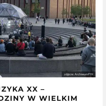
zdjęcie: ArchiwumFYH
ZYKA XX –
DZINY W WIELKIM