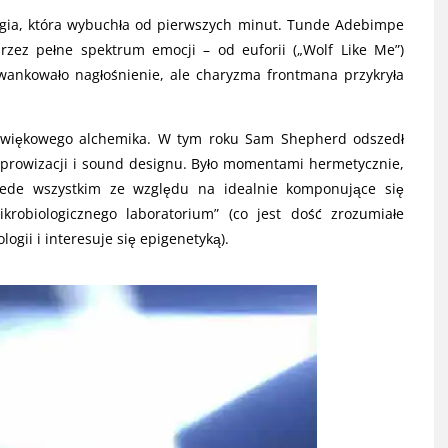
ergia, która wybuchła od pierwszych minut. Tunde Adebimpe
przez pełne spektrum emocji – od euforii („Wolf Like Me”)
zwankowało nagłośnienie, ale charyzma frontmana przykryła
źwiękowego alchemika. W tym roku Sam Shepherd odszedł
mprowizacji i sound designu. Było momentami hermetycznie,
rzede wszystkim ze względu na idealnie komponujące się
krobiologicznego laboratorium” (co jest dość zrozumiałe
ogii i interesuje się epigenetyką).