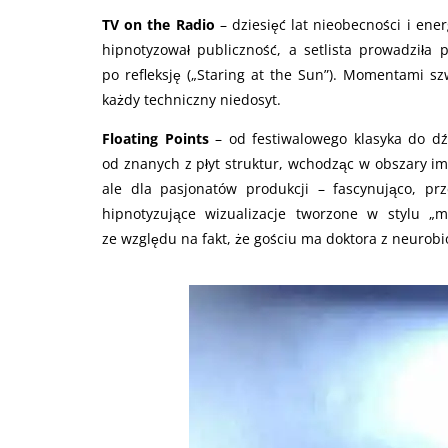
TV on the Radio
– dziesięć lat nieobecności i en
hipnotyzował publiczność, a setlista prowadziła 
po refleksję („Staring at the Sun”). Momentami s
każdy techniczny niedosyt.
Floating Points
– od festiwalowego klasyka do d
od znanych z płyt struktur, wchodząc w obszary i
ale dla pasjonatów produkcji – fascynująco, p
hipnotyzujące wizualizacje tworzone w stylu „mi
ze względu na fakt, że gościu ma doktora z neurobiol