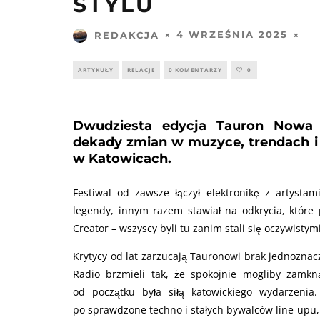
STYLU
4 WRZEŚNIA 2025
REDAKCJA
ARTYKUŁY
RELACJE
0 KOMENTARZY
0
Dwudziesta edycja Tauron Nowa
dekady zmian w muzyce, trendach i 
w Katowicach.
Festiwal od zawsze łączył elektronikę z artysta
legendy, innym razem stawiał na odkrycia, które 
Creator – wszyscy byli tu zanim stali się oczywisty
Krytycy od lat zarzucają Tauronowi brak jednozna
Radio brzmieli tak, że spokojnie mogliby zamkną
od początku była siłą katowickiego wydarzenia.
po sprawdzone techno i stałych bywalców line-upu,