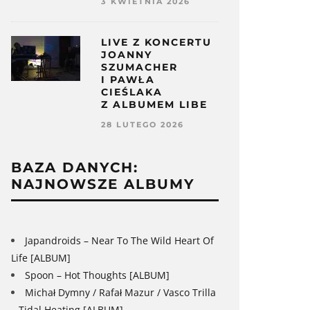
3 KWIETNIA 2026
LIVE Z KONCERTU
JOANNY
SZUMACHER
I PAWŁA
CIEŚLAKA
Z ALBUMEM LIBE
28 LUTEGO 2026
BAZA DANYCH:
NAJNOWSZE ALBUMY
Japandroids – Near To The Wild Heart Of
Life [ALBUM]
Spoon – Hot Thoughts [ALBUM]
Michał Dymny / Rafał Mazur / Vasco Trilla
– Tidal Heating [ALBUM]