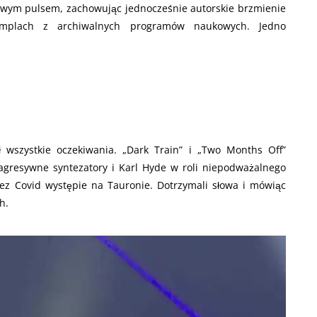
’owym pulsem, zachowując jednocześnie autorskie brzmienie
amplach z archiwalnych programów naukowych. Jedno
 wszystkie oczekiwania. „Dark Train” i „Two Months Off”
 agresywne syntezatory i Karl Hyde w roli niepodważalnego
zez Covid występie na Tauronie. Dotrzymali słowa i mówiąc
h.