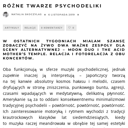
RÓŻNE TWARZE PSYCHODELIKI
NATALIA SKOCZYLAS
6 LISTOPADA 2019
ARTYKUŁY
RELACJE
0 KOMENTARZY
0
W OSTATNICH TYGODNIACH MIAŁAM SZANSĘ
ZOBACZYĆ NA ŻYWO DWA WAŻNE ZESPOŁY DLA
SCENY ALTERNATYWNEJ – MOON DUO I THE ACID
MOTHER’S TEMPLE. RELACJA I FOTORELACJA Z OBU
KONCERTÓW.
Oba funkcjonują w sferze muzyki psychodelicznej, jednak
zupełnie inaczej ją interpretują – Japończycy tworzą
na tej kanwie absolutny kosmos hałasu i melodii, czasem
dryfujących w stronę zniszczenia, punkowego buntu, agresji,
czasami wpadających w medytatywną, delikatną płynność.
Amerykanie są za to oddani konsekwentnemu minimalizmowi
tradycyjnej psychodelii – powtórność, powtórność, powtórność.
Ich zainteresowanie motoryką i rytmem wychodzi z tradycji
krautrockowych klasyków lat siedemdziesiątych, kiedy
to muzyka raczej meandrowała w obrębie tej samej estetyki