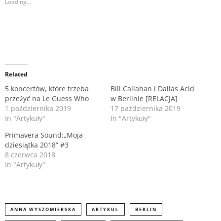
Loading...
s
s
h
h
a
a
r
r
e
e
o
o
n
n
T
F
w
a
i
c
t
e
Related
t
b
e
o
r
o
5 koncertów, które trzeba
Bill Callahan i Dallas Acid
(
k
przeżyć na Le Guess Who
w Berlinie [RELACJA]
O
(
p
O
1 października 2019
17 października 2019
e
p
n
e
In "Artykuły"
In "Artykuły"
s
n
i
s
Primavera Sound:„Moja
n
i
n
dziesiątka 2018” #3
n
e
n
8 czerwca 2018
w
e
In "Artykuły"
w
w
i
w
n
i
d
n
o
d
w
o
)
w
)
ANNA WYSZOMIERSKA
ARTYKUŁ
BERLIN