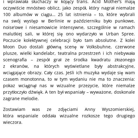
i wprawiała słuchaczy w kojący trans. Acid Mother’s mają
oczywiście mnóstwo oblicz, jako zespół, który nagrał niemalże
100 albumów w ciągu… 25 lat istnienia – to, które wybrali
na swój występ w Berlinie w październiku było punkowe,
noise’owe i niesamowicie intensywne, szczególnie w ramach
malutkiej sali, w której się ono wydarzyło w Urban Spree.
Poczucie kolektywnej celebracji było tam absolutne. Z kolei
Moon Duo dostali główną scenę w Volksbuhne, czerwone
plusze, wielki kandelabr, teatralna przestrzeń i ich niebywała
scenografia – zespół grał ze środka kwadratu złożonego
z ekranów, na których wyświetlane były abstrakcyjne,
wciągające obrazy. Cały czas. Jeśli ich muzyka wydaje się wam
czasem monotonna, to w tym wydaniu nie ma to znaczenia:
pokaz wciągnął nas w wizualne przeżycie, które niemalże
przytłoczyło dźwięk. A ten był wspaniały – wyważone, doskonale
zagrane melodie.
Zostawiam was ze zdjęciami Anny Wyszomierskiej,
która wspaniale oddała wizualne rozkosze tego drugiego
wieczora.