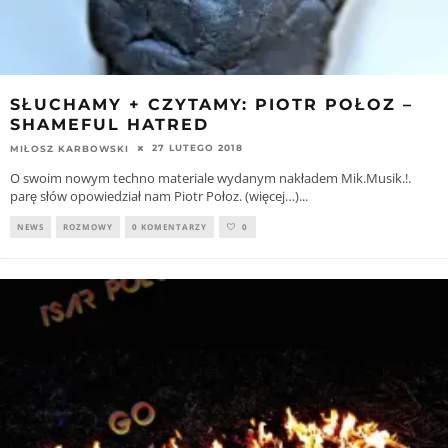
SŁUCHAMY + CZYTAMY: PIOTR POŁOZ –
SHAMEFUL HATRED
27 LUTEGO 2018
MIŁOSZ KARBOWSKI
O swoim nowym techno materiale wydanym nakładem Mik.Musik.!.
parę słów opowiedział nam Piotr Połoz. (więcej…)
...
NEWS
ROZMOWY
0 KOMENTARZY
0