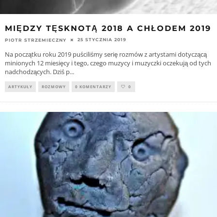
MIĘDZY TĘSKNOTĄ 2018 A CHŁODEM 2019
25 STYCZNIA 2019
PIOTR STRZEMIECZNY
Na początku roku 2019 puściliśmy serię rozmów z artystami dotyczącą
minionych 12 miesięcy i tego, czego muzycy i muzyczki oczekują od tych
nadchodzących. Dziś p
...
ARTYKUŁY
ROZMOWY
0 KOMENTARZY
0