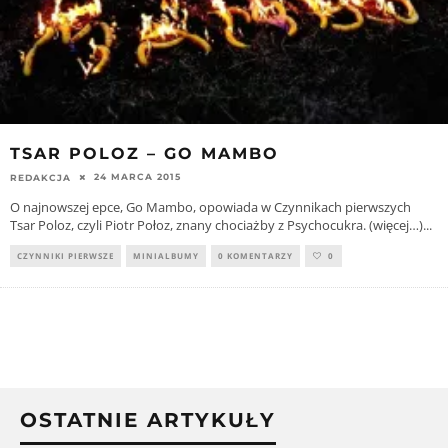
TSAR POLOZ – GO MAMBO
24 MARCA 2015
REDAKCJA
O najnowszej epce, Go Mambo, opowiada w Czynnikach pierwszych
Tsar Poloz, czyli Piotr Połoz, znany chociażby z Psychocukra. (więcej…)
...
CZYNNIKI PIERWSZE
MINIALBUMY
0 KOMENTARZY
0
OSTATNIE ARTYKUŁY