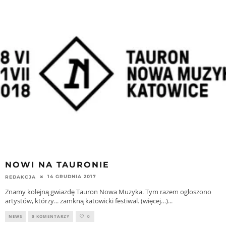
NOWI NA TAURONIE
14 GRUDNIA 2017
REDAKCJA
Znamy kolejną gwiazdę Tauron Nowa Muzyka. Tym razem ogłoszono
artystów, którzy... zamkną katowicki festiwal. (więcej…)
...
NEWS
0 KOMENTARZY
0