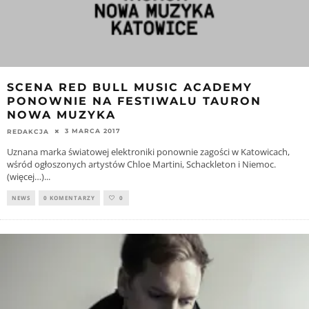
SCENA RED BULL MUSIC ACADEMY
PONOWNIE NA FESTIWALU TAURON
NOWA MUZYKA
3 MARCA 2017
REDAKCJA
Uznana marka światowej elektroniki ponownie zagości w Katowicach,
wśród ogłoszonych artystów Chloe Martini, Schackleton i Niemoc.
(więcej…)
...
NEWS
0 KOMENTARZY
0