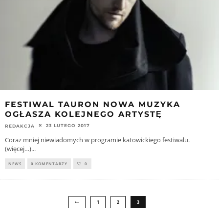
FESTIWAL TAURON NOWA MUZYKA
OGŁASZA KOLEJNEGO ARTYSTĘ
23 LUTEGO 2017
REDAKCJA
Coraz mniej niewiadomych w programie katowickiego festiwalu.
(więcej…)
...
NEWS
0 KOMENTARZY
0
1
2
3