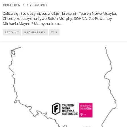
4 LIPCA 2017
REDAKCJA
Zbliża się - i to dużymi, ba, wielkimi krokami - Tauron Nowa Muzyka.
Chcecie zobaczyć na żywo Róisín Murphy, SOHNA, Cat Power czy
Michaela Mayera? Mamy na to ro
...
ARTYKUŁY
0 KOMENTARZY
3