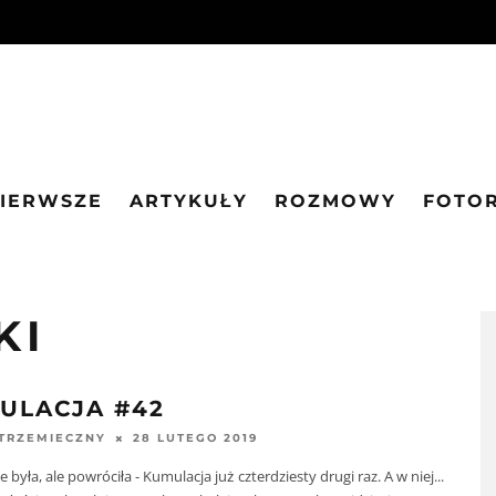
PIERWSZE
ARTYKUŁY
ROZMOWY
FOTO
KI
ULACJA #42
28 LUTEGO 2019
STRZEMIECZNY
 była, ale powróciła - Kumulacja już czterdziesty drugi raz. A w niej...