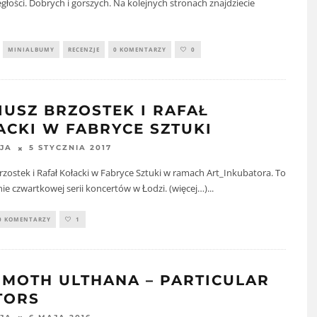
głości. Dobrych i gorszych. Na kolejnych stronach znajdziecie
MINIALBUMY
RECENZJE
0 KOMENTARZY
0
IUSZ BRZOSTEK I RAFAŁ
ACKI W FABRYCE SZTUKI
5 STYCZNIA 2017
JA
rzostek i Rafał Kołacki w Fabryce Sztuki w ramach Art_Inkubatora. To
e czwartkowej serii koncertów w Łodzi. (więcej…)
...
0 KOMENTARZY
1
MOTH ULTHANA – PARTICULAR
TORS