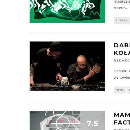
masa zale
recenz
...
ALBUMY
DAR
KOŁ
REDAKC
Dariusz B
wznowieni
NEWS
MAM
7.5
FAC