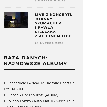
3 KWIETNIA 2026
LIVE Z KONCERTU
JOANNY
SZUMACHER
I PAWŁA
CIEŚLAKA
Z ALBUMEM LIBE
28 LUTEGO 2026
BAZA DANYCH:
NAJNOWSZE ALBUMY
Japandroids – Near To The Wild Heart Of
Life [ALBUM]
Spoon – Hot Thoughts [ALBUM]
Michał Dymny / Rafał Mazur / Vasco Trilla
– Tidal Heating [ALBUM]