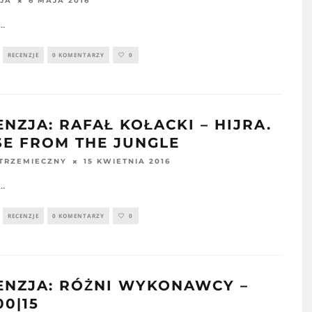
6 MAJA 2016
JA
...
RECENZJE
0 KOMENTARZY
0
NZJA: RAFAŁ KOŁACKI – HIJRA.
SE FROM THE JUNGLE
15 KWIETNIA 2016
STRZEMIECZNY
...
RECENZJE
0 KOMENTARZY
0
ENZJA: RÓŻNI WYKONAWCY –
00|15