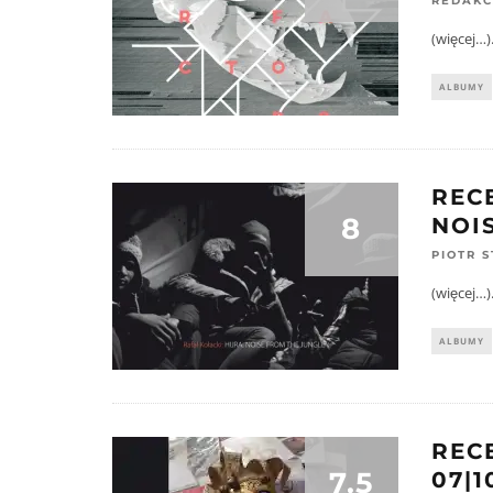
REDAKC
(więcej…)
ALBUMY
RECE
8
NOI
PIOTR 
(więcej…)
ALBUMY
REC
7.5
07|1