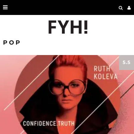
POP
5.5