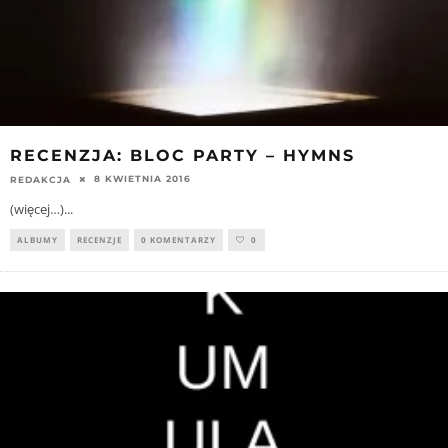
RECENZJA: BLOC PARTY – HYMNS
8 KWIETNIA 2016
REDAKCJA
(więcej…)
...
ALBUMY
RECENZJE
0 KOMENTARZY
0