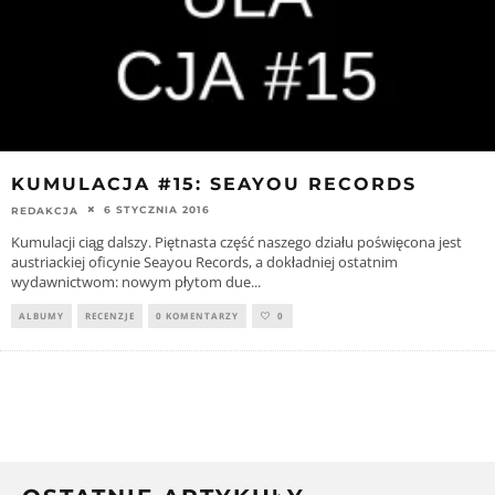
KUMULACJA #15: SEAYOU RECORDS
6 STYCZNIA 2016
REDAKCJA
Kumulacji ciąg dalszy. Piętnasta część naszego działu poświęcona jest
austriackiej oficynie Seayou Records, a dokładniej ostatnim
wydawnictwom: nowym płytom due
...
ALBUMY
RECENZJE
0 KOMENTARZY
0