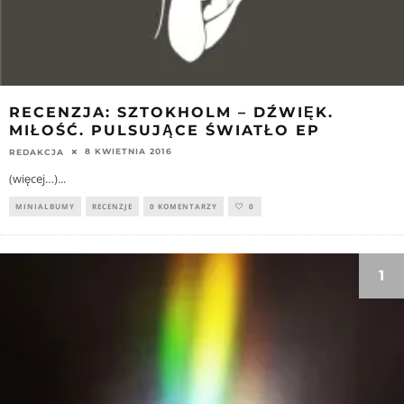
RECENZJA: SZTOKHOLM – DŹWIĘK.
MIŁOŚĆ. PULSUJĄCE ŚWIATŁO EP
8 KWIETNIA 2016
REDAKCJA
(więcej…)
...
MINIALBUMY
RECENZJE
0 KOMENTARZY
0
1