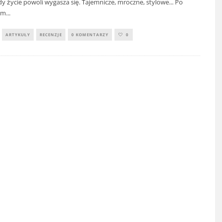
dy życie powoli wygasza się. Tajemnicze, mroczne, stylowe... Po
im
...
ARTYKUŁY
RECENZJE
0 KOMENTARZY
0