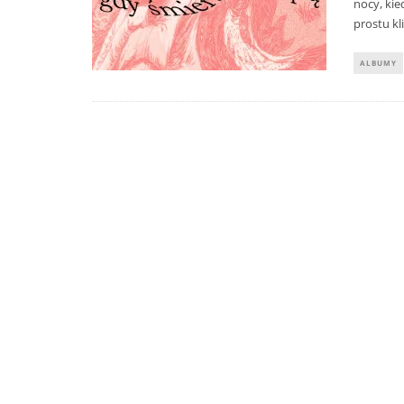
nocy, kie
prostu kl
ALBUMY