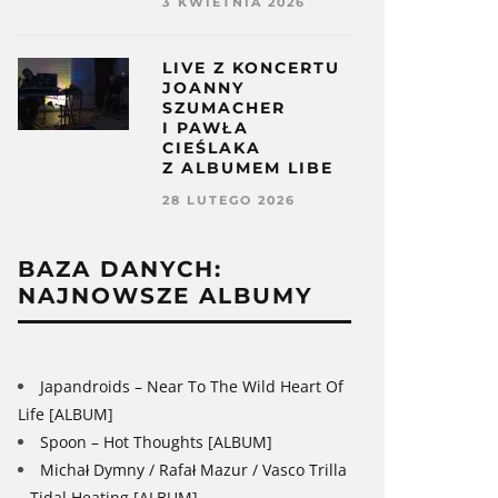
3 KWIETNIA 2026
LIVE Z KONCERTU
JOANNY
SZUMACHER
I PAWŁA
CIEŚLAKA
Z ALBUMEM LIBE
28 LUTEGO 2026
BAZA DANYCH:
NAJNOWSZE ALBUMY
Japandroids – Near To The Wild Heart Of
Life [ALBUM]
Spoon – Hot Thoughts [ALBUM]
Michał Dymny / Rafał Mazur / Vasco Trilla
– Tidal Heating [ALBUM]