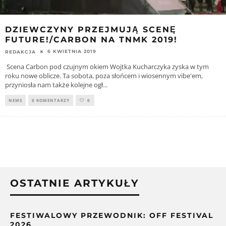
DZIEWCZYNY PRZEJMUJĄ SCENĘ
FUTURE!/CARBON NA TNMK 2019!
6 KWIETNIA 2019
REDAKCJA
Scena Carbon pod czujnym okiem Wojtka Kucharczyka zyska w tym
roku nowe oblicze. Ta sobota, poza słońcem i wiosennym vibe'em,
przyniosła nam także kolejne ogł
...
NEWS
0 KOMENTARZY
0
OSTATNIE ARTYKUŁY
FESTIWALOWY PRZEWODNIK: OFF FESTIVAL
2026