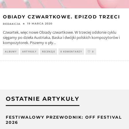
OBIADY CZWARTKOWE. EPIZOD TRZECI
19 MARCA 2020
REDAKCJA
Czwartek, więc nowe Obiady czwartkowe. W trzeciej odsłonie cyklu
sięgamy po dzieła Austriaka, Baska i dwójki polskich kompozytorów i
kompozytorek. Piszemy o pły
...
ALBUMY
ARTYKUŁY
RECENZJE
0 KOMENTARZY
0
OSTATNIE ARTYKUŁY
FESTIWALOWY PRZEWODNIK: OFF FESTIVAL
2026