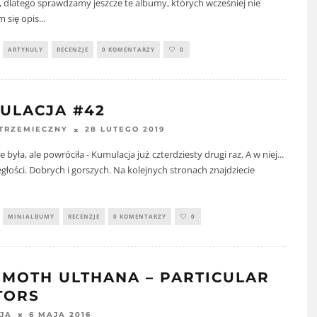
 dlatego sprawdzamy jeszcze te albumy, których wcześniej nie
 się opis
...
ARTYKUŁY
RECENZJE
0 KOMENTARZY
0
ULACJA #42
28 LUTEGO 2019
STRZEMIECZNY
 była, ale powróciła - Kumulacja już czterdziesty drugi raz. A w niej...
głości. Dobrych i gorszych. Na kolejnych stronach znajdziecie
MINIALBUMY
RECENZJE
0 KOMENTARZY
0
MOTH ULTHANA – PARTICULAR
TORS
6 MAJA 2016
JA