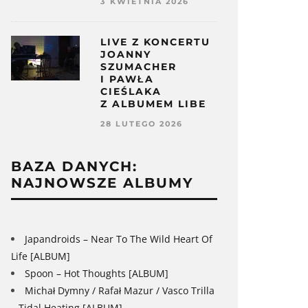
3 KWIETNIA 2026
LIVE Z KONCERTU
JOANNY
SZUMACHER
I PAWŁA
CIEŚLAKA
Z ALBUMEM LIBE
28 LUTEGO 2026
BAZA DANYCH:
NAJNOWSZE ALBUMY
Japandroids – Near To The Wild Heart Of
Life [ALBUM]
Spoon – Hot Thoughts [ALBUM]
Michał Dymny / Rafał Mazur / Vasco Trilla
– Tidal Heating [ALBUM]