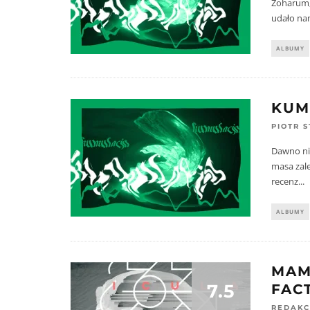
Zoharum,
udało nam
ALBUMY
KUM
PIOTR 
Dawno nie
masa zale
recenz
...
ALBUMY
MAM
7.5
FAC
REDAKC