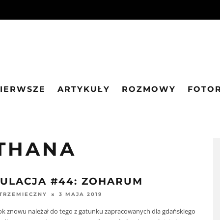
PIERWSZE
ARTYKUŁY
ROZMOWY
FOTO
THANA
ULACJA #44: ZOHARUM
3 MAJA 2019
STRZEMIECZNY
rok znowu należał do tego z gatunku zapracowanych dla gdańskiego