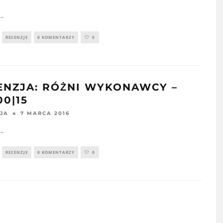
...
RECENZJE
0 KOMENTARZY
0
ENZJA: RÓŻNI WYKONAWCY –
00|15
7 MARCA 2016
JA
...
RECENZJE
0 KOMENTARZY
0