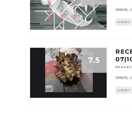
(więcej…)
ALBUMY
REC
7.5
07|1
REDAKC
(więcej…)
ALBUMY