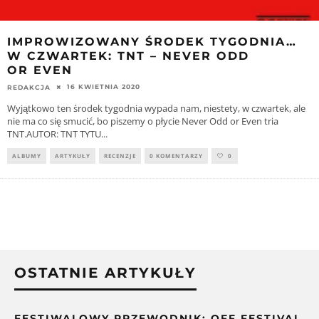
IMPROWIZOWANY ŚRODEK TYGODNIA…
W CZWARTEK: TNT – NEVER ODD
OR EVEN
16 KWIETNIA 2020
REDAKCJA
Wyjątkowo ten środek tygodnia wypada nam, niestety, w czwartek, ale
nie ma co się smucić, bo piszemy o płycie Never Odd or Even tria
TNT.AUTOR: TNT TYTU
...
ALBUMY
ARTYKUŁY
RECENZJE
0 KOMENTARZY
0
OSTATNIE ARTYKUŁY
FESTIWALOWY PRZEWODNIK: OFF FESTIVAL