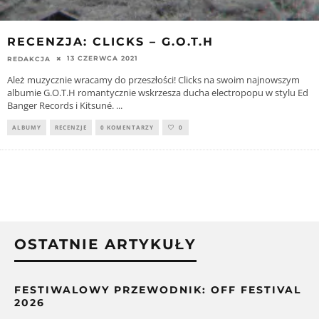
RECENZJA: CLICKS – G.O.T.H
13 CZERWCA 2021
REDAKCJA
Ależ muzycznie wracamy do przeszłości! Clicks na swoim najnowszym
albumie G.O.T.H romantycznie wskrzesza ducha electropopu w stylu Ed
Banger Records i Kitsuné.
...
ALBUMY
RECENZJE
0 KOMENTARZY
0
OSTATNIE ARTYKUŁY
FESTIWALOWY PRZEWODNIK: OFF FESTIVAL
2026