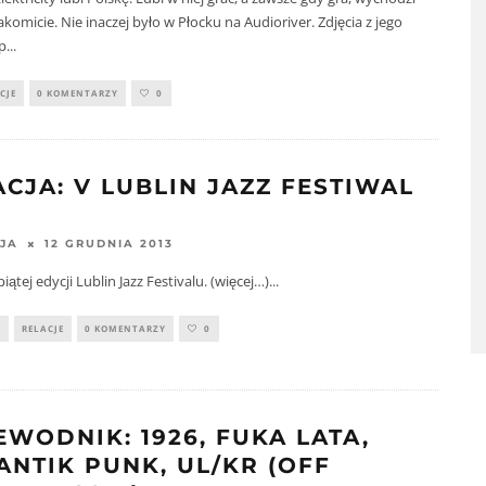
komicie. Nie inaczej było w Płocku na Audioriver. Zdjęcia z jego
p
...
CJE
0 KOMENTARZY
0
ACJA: V LUBLIN JAZZ FESTIWAL
12 GRUDNIA 2013
JA
piątej edycji Lublin Jazz Festivalu. (więcej…)
...
Y
RELACJE
0 KOMENTARZY
0
EWODNIK: 1926, FUKA LATA,
ANTIK PUNK, UL/KR (OFF