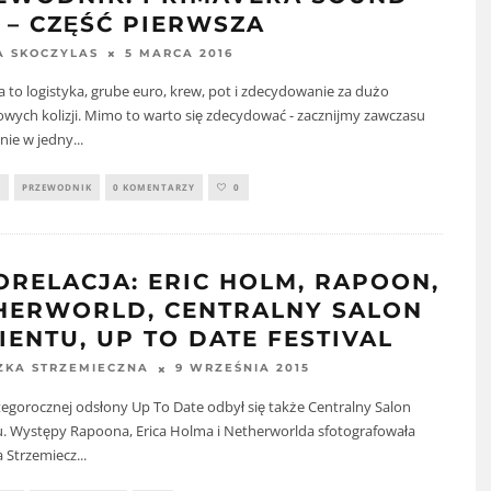
6 – CZĘŚĆ PIERWSZA
5 MARCA 2016
A SKOCZYLAS
 to logistyka, grube euro, krew, pot i zdecydowanie za dużo
wych kolizji. Mimo to warto się zdecydować - zacznijmy zawczasu
nie w jedny
...
Y
PRZEWODNIK
0 KOMENTARZY
0
ORELACJA: ERIC HOLM, RAPOON,
HERWORLD, CENTRALNY SALON
IENTU, UP TO DATE FESTIVAL
9 WRZEŚNIA 2015
ZKA STRZEMIECZNA
egorocznej odsłony Up To Date odbył się także Centralny Salon
. Występy Rapoona, Erica Holma i Netherworlda sfotografowała
a Strzemiecz
...