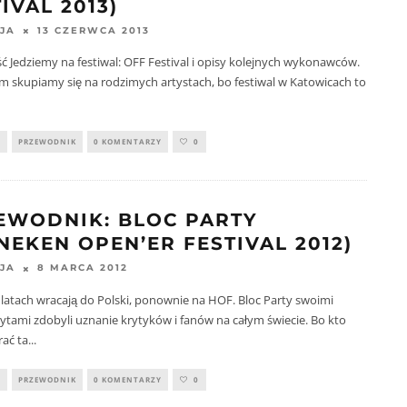
IVAL 2013)
13 CZERWCA 2013
JA
ść Jedziemy na festiwal: OFF Festival i opisy kolejnych wykonawców.
 skupiamy się na rodzimych artystach, bo festiwal w Katowicach to
Y
PRZEWODNIK
0 KOMENTARZY
0
EWODNIK: BLOC PARTY
NEKEN OPEN’ER FESTIVAL 2012)
8 MARCA 2012
JA
 latach wracają do Polski, ponownie na HOF. Bloc Party swoimi
ytami zdobyli uznanie krytyków i fanów na całym świecie. Bo kto
rać ta
...
Y
PRZEWODNIK
0 KOMENTARZY
0