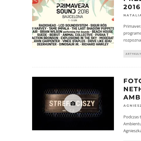
201
NATALI
Primavera
programo
rozpozna
ARTYKUŁ
FOT
NET
AMB
AGNIES
Podczas t
Ambientu
Agnieszk