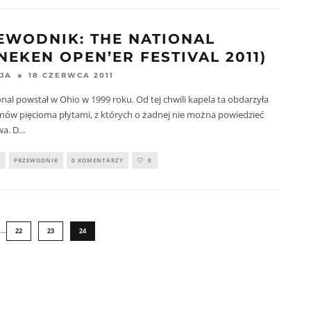
EWODNIK: THE NATIONAL
NEKEN OPEN’ER FESTIVAL 2011)
18 CZERWCA 2011
JA
nal powstał w Ohio w 1999 roku. Od tej chwili kapela ta obdarzyła
anów pięcioma płytami, z których o żadnej nie można powiedzieć
wa. D
...
Y
PRZEWODNIK
0 KOMENTARZY
0
…
22
23
24