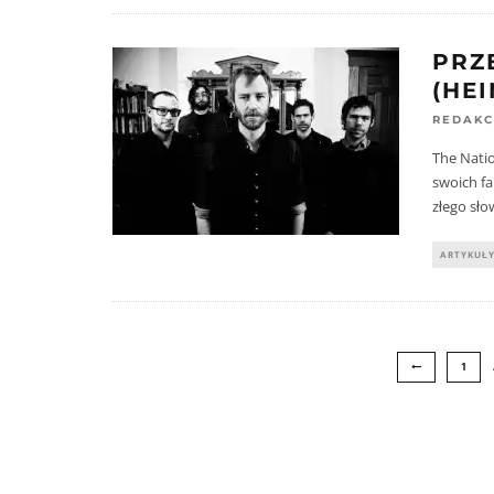
PRZ
(HEI
REDAKC
The Natio
swoich f
złego sło
ARTYKUŁ
1