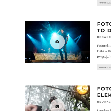
FOTORELA
FOT
TO 
REDAKC
Fotorelac
Date w Bi
(więcej…)
FOTORELA
FOT
ELE
REDAKC
London El