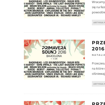
Wracamy 
się na fe
powodów 
ARTYKUŁ
PRZ
201
NATALI
Przeczesu
na które 
olśniewa
ARTYKUŁ
PRZ