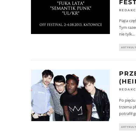
FEST
REDAKC
Piąta czę
Tym razem
nie tylk
...
ARTYKUŁ
PRZ
(HEI
REDAKC
Po pięciu
trzema pł
potrafił g
ARTYKUŁ