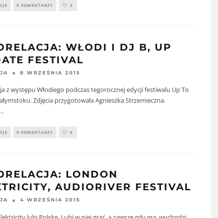
CJE
0 KOMENTARZY
0
ORELACJA: WŁODI I DJ B, UP
DATE FESTIVAL
8 WRZEŚNIA 2015
JA
ja z występu Włodiego podczas tegorocznej edycji festiwalu Up To
ałymstoku. Zdjęcia przygotowała Agnieszka Strzemieczna.
...
CJE
0 KOMENTARZY
0
ORELACJA: LONDON
KTRICITY, AUDIORIVER FESTIVAL
4 WRZEŚNIA 2015
JA
ektricity lubi Polskę. Lubi w niej grać, a zawsze gdy gra, wychodzi