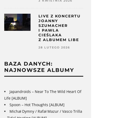
3 KWIETNIA 2026
LIVE Z KONCERTU
JOANNY
SZUMACHER
I PAWŁA
CIEŚLAKA
Z ALBUMEM LIBE
28 LUTEGO 2026
BAZA DANYCH:
NAJNOWSZE ALBUMY
Japandroids – Near To The Wild Heart Of
Life [ALBUM]
Spoon – Hot Thoughts [ALBUM]
Michał Dymny / Rafał Mazur / Vasco Trilla
– Tidal Heating [ALBUM]