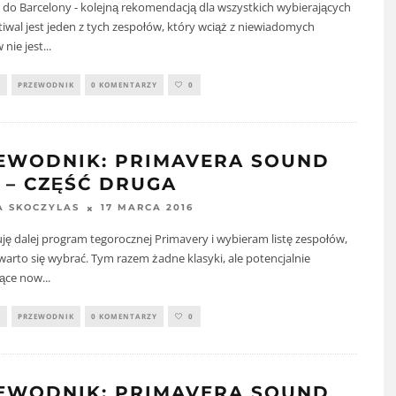
do Barcelony - kolejną rekomendacją dla wszystkich wybierających
stiwal jest jeden z tych zespołów, który wciąż z niewiadomych
nie jest
...
Y
PRZEWODNIK
0 KOMENTARZY
0
EWODNIK: PRIMAVERA SOUND
6 – CZĘŚĆ DRUGA
17 MARCA 2016
A SKOCZYLAS
ję dalej program tegorocznej Primavery i wybieram listę zespołów,
warto się wybrać. Tym razem żadne klasyki, ale potencjalnie
jące now
...
Y
PRZEWODNIK
0 KOMENTARZY
0
EWODNIK: PRIMAVERA SOUND