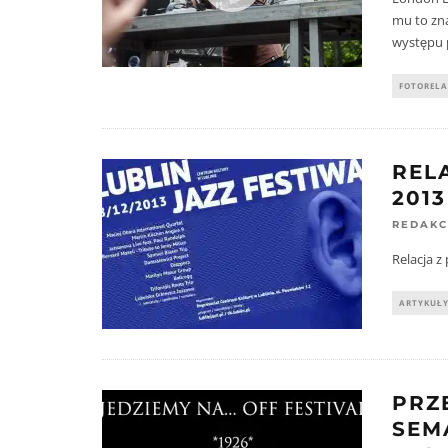
mu to zna
występu 
FOTORELA
REL
2013
REDAKC
Relacja z 
ARTYKUŁ
PRZ
SEM