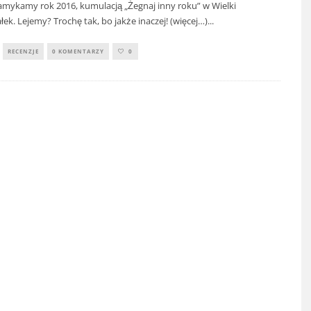
amykamy rok 2016, kumulacją „Żegnaj inny roku” w Wielki
łek. Lejemy? Trochę tak, bo jakże inaczej! (więcej…)
...
RECENZJE
0 KOMENTARZY
0