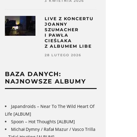
3 KWIETNIA 2026
LIVE Z KONCERTU
JOANNY
SZUMACHER
I PAWŁA
CIEŚLAKA
Z ALBUMEM LIBE
28 LUTEGO 2026
BAZA DANYCH:
NAJNOWSZE ALBUMY
Japandroids – Near To The Wild Heart Of
Life [ALBUM]
Spoon – Hot Thoughts [ALBUM]
Michał Dymny / Rafał Mazur / Vasco Trilla
– Tidal Heating [ALBUM]