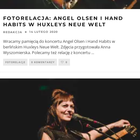
FOTORELACJA: ANGEL OLSEN I HAND
HABITS W HUXLEYS NEUE WELT
14 LUTEGO 2020
REDAKCJA
Wracamy pamięcią do koncertu Angel Olsen i Hand Habits w
berlińskim Huxleys Neue Welt. Zdjęcia przygotowała Anna
Wyszomierska. Polecamy też relację z koncertu
...
FOTORELACJE
0 KOMENTARZY
0