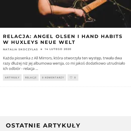
RELACJA: ANGEL OLSEN I HAND HABITS
W HUXLEYS NEUE WELT
14 LUTEGO 2020
NATALIA SKOCZYLAS
Każda piosenka z All Mirrors, która otworzyła ten występ, trwała dwa
razy dłużej niż jej albumowa wersja, co mi jakoś dodatkowo utrudniało
ich odbiór - relacja
...
ARTYKUŁY
RELACJE
0 KOMENTARZY
0
OSTATNIE ARTYKUŁY