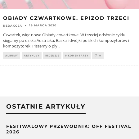
OBIADY CZWARTKOWE. EPIZOD TRZECI
19 MARCA 2020
REDAKCJA
Czwartek, więc nowe Obiady czwartkowe. W trzeciej odsłonie cyklu
sięgamy po dzieła Austriaka, Baska i dwójki polskich kompozytorów i
kompozytorek. Piszemy o pły
...
ALBUMY
ARTYKUŁY
RECENZJE
0 KOMENTARZY
0
OSTATNIE ARTYKUŁY
FESTIWALOWY PRZEWODNIK: OFF FESTIVAL
2026