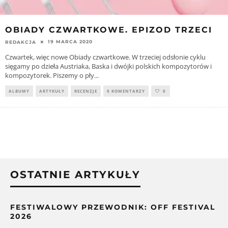
OBIADY CZWARTKOWE. EPIZOD TRZECI
19 MARCA 2020
REDAKCJA
Czwartek, więc nowe Obiady czwartkowe. W trzeciej odsłonie cyklu
sięgamy po dzieła Austriaka, Baska i dwójki polskich kompozytorów i
kompozytorek. Piszemy o pły
...
ALBUMY
ARTYKUŁY
RECENZJE
0 KOMENTARZY
0
OSTATNIE ARTYKUŁY
FESTIWALOWY PRZEWODNIK: OFF FESTIVAL
2026