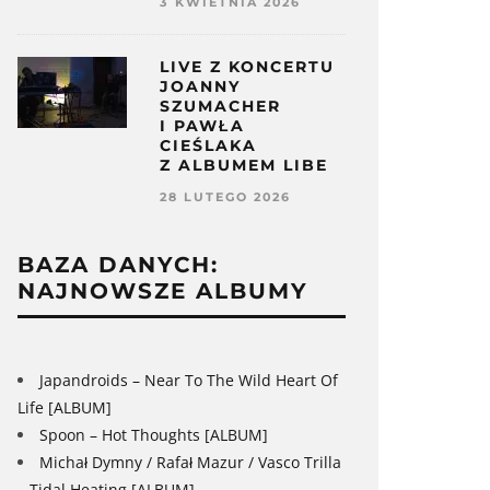
3 KWIETNIA 2026
LIVE Z KONCERTU
JOANNY
SZUMACHER
I PAWŁA
CIEŚLAKA
Z ALBUMEM LIBE
28 LUTEGO 2026
BAZA DANYCH:
NAJNOWSZE ALBUMY
Japandroids – Near To The Wild Heart Of
Life [ALBUM]
Spoon – Hot Thoughts [ALBUM]
Michał Dymny / Rafał Mazur / Vasco Trilla
– Tidal Heating [ALBUM]