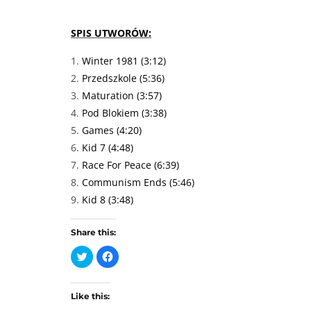
SPIS UTWORÓW:
Winter 1981 (3:12)
Przedszkole (5:36)
Maturation (3:57)
Pod Blokiem (3:38)
Games (4:20)
Kid 7 (4:48)
Race For Peace (6:39)
Communism Ends (5:46)
Kid 8 (3:48)
Share this:
C
C
l
l
i
i
c
c
k
k
t
t
Like this:
o
o