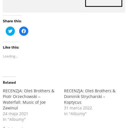
Share this:
C
C
l
l
i
i
c
c
k
k
t
t
Like this:
o
o
Loading...
s
s
h
h
a
a
r
r
e
e
o
o
n
n
Related
T
F
w
a
RECENZJA: Oleś Brothers &
RECENZJA: Oleś Brothers &
i
c
t
e
Piotr Orzechowski –
Dominik Strycharski –
t
b
Waterfall: Music of Joe
Koptycus
e
o
r
o
Zawinul
31 marca 2022
(
k
O
(
24 maja 2021
In "Albumy"
p
O
In "Albumy"
e
p
n
e
s
n