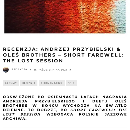
RECENZJA: ANDRZEJ PRZYBIELSKI &
OLEŚ BROTHERS – SHORT FAREWELL:
THE LOST SESSION
REDAKCJA
16 PAŹDZIERNIKA 2021
ALBUMY
RECENZJE
0 KOMENTARZY
0
ODŚWIEŻONE PO OSIEMNASTU LATACH NAGRANIA
ANDRZEJA PRZYBIELSKIEGO I DUETU OLEŚ
BROTHERS W KOŃCU WYCHODZĄ NA ŚWIATŁO
DZIENNE. TO DOBRZE, BO
SHORT FAREWELL: THE
LOST SESSION
WZBOGACA POLSKIE JAZZOWE
ARCHIWA.