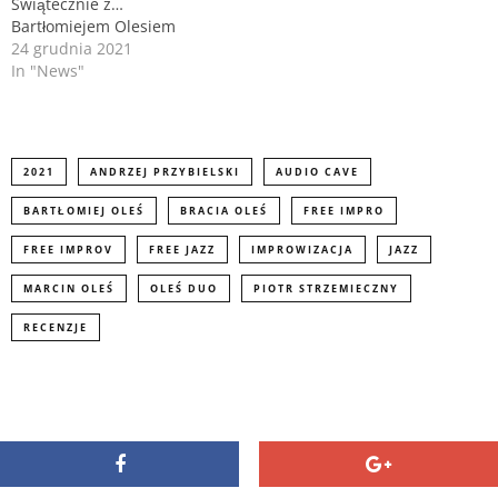
Świątecznie z…
i
s
n
i
Bartłomiejem Olesiem
n
n
24 grudnia 2021
e
n
In "News"
w
e
w
w
i
w
n
i
d
n
o
d
w
o
)
w
2021
ANDRZEJ PRZYBIELSKI
AUDIO CAVE
)
BARTŁOMIEJ OLEŚ
BRACIA OLEŚ
FREE IMPRO
FREE IMPROV
FREE JAZZ
IMPROWIZACJA
JAZZ
MARCIN OLEŚ
OLEŚ DUO
PIOTR STRZEMIECZNY
RECENZJE