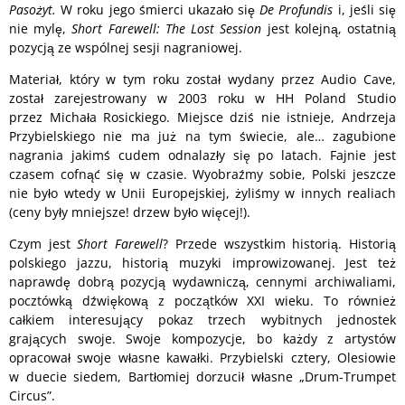
Pasożyt.
W roku jego śmierci ukazało się
De Profundis
i, jeśli się
nie mylę,
Short Farewell: The Lost Session
jest kolejną, ostatnią
pozycją ze wspólnej sesji nagraniowej.
Materiał, który w tym roku został wydany przez Audio Cave,
został zarejestrowany w 2003 roku w HH Poland Studio
przez Michała Rosickiego. Miejsce dziś nie istnieje, Andrzeja
Przybielskiego nie ma już na tym świecie, ale… zagubione
nagrania jakimś cudem odnalazły się po latach. Fajnie jest
czasem cofnąć się w czasie. Wyobraźmy sobie, Polski jeszcze
nie było wtedy w Unii Europejskiej, żyliśmy w innych realiach
(ceny były mniejsze! drzew było więcej!).
Czym jest
Short Farewell
? Przede wszystkim historią. Historią
polskiego jazzu, historią muzyki improwizowanej. Jest też
naprawdę dobrą pozycją wydawniczą, cennymi archiwaliami,
pocztówką dźwiękową z początków XXI wieku. To również
całkiem interesujący pokaz trzech wybitnych jednostek
grających swoje. Swoje kompozycje, bo każdy z artystów
opracował swoje własne kawałki. Przybielski cztery, Olesiowie
w duecie siedem, Bartłomiej dorzucił własne „Drum-Trumpet
Circus”.