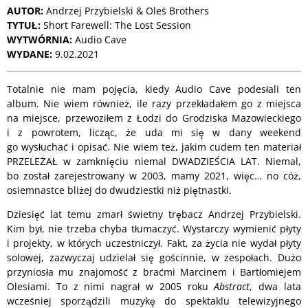
AUTOR:
Andrzej Przybielski & Oleś Brothers
TYTUŁ:
Short Farewell: The Lost Session
WYTWÓRNIA:
Audio Cave
WYDANE:
9.02.2021
Totalnie nie mam pojęcia, kiedy Audio Cave podesłali ten
album. Nie wiem również, ile razy przekładałem go z miejsca
na miejsce, przewoziłem z Łodzi do Grodziska Mazowieckiego
i z powrotem, licząc, że uda mi się w dany weekend
go wysłuchać i opisać. Nie wiem też, jakim cudem ten materiał
PRZELEŻAŁ w zamknięciu niemal DWADZIEŚCIA LAT. Niemal,
bo został zarejestrowany w 2003, mamy 2021, więc… no cóż,
osiemnastce bliżej do dwudziestki niż piętnastki.
Dziesięć lat temu zmarł świetny trębacz Andrzej Przybielski.
Kim był, nie trzeba chyba tłumaczyć. Wystarczy wymienić płyty
i projekty, w których uczestniczył. Fakt, za życia nie wydał płyty
solowej, zazwyczaj udzielał się gościnnie, w zespołach. Dużo
przyniosła mu znajomość z braćmi Marcinem i Bartłomiejem
Olesiami. To z nimi nagrał w 2005 roku
Abstract
, dwa lata
wcześniej sporządzili muzykę do spektaklu telewizyjnego