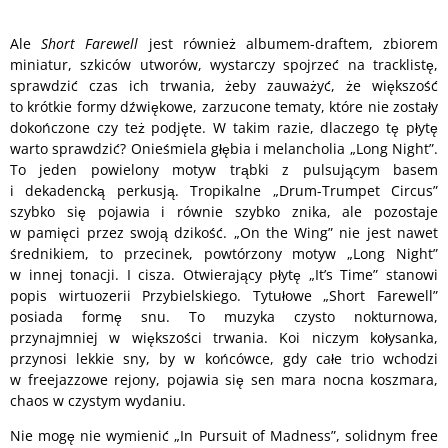
Ale
Short Farewell
jest również albumem-draftem, zbiorem
miniatur, szkiców utworów, wystarczy spojrzeć na tracklistę,
sprawdzić czas ich trwania, żeby zauważyć, że większość
to krótkie formy dźwiękowe, zarzucone tematy, które nie zostały
dokończone czy też podjęte. W takim razie, dlaczego tę płytę
warto sprawdzić? Onieśmiela głębia i melancholia „Long Night”.
To jeden powielony motyw trąbki z pulsującym basem
i dekadencką perkusją. Tropikalne „Drum-Trumpet Circus”
szybko się pojawia i równie szybko znika, ale pozostaje
w pamięci przez swoją dzikość. „On the Wing” nie jest nawet
średnikiem, to przecinek, powtórzony motyw „Long Night”
w innej tonacji. I cisza. Otwierający płytę „It’s Time” stanowi
popis wirtuozerii Przybielskiego. Tytułowe „Short Farewell”
posiada formę snu. To muzyka czysto nokturnowa,
przynajmniej w większości trwania. Koi niczym kołysanka,
przynosi lekkie sny, by w końcówce, gdy całe trio wchodzi
w freejazzowe rejony, pojawia się sen mara nocna koszmara,
chaos w czystym wydaniu.
Nie mogę nie wymienić „In Pursuit of Madness”, solidnym free