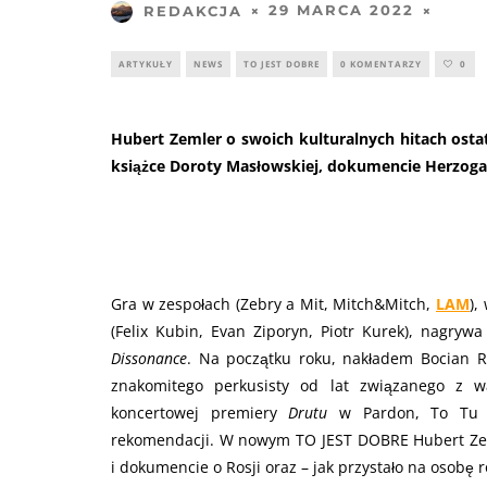
29 MARCA 2022
REDAKCJA
ARTYKUŁY
NEWS
TO JEST DOBRE
0 KOMENTARZY
0
Hubert Zemler o swoich kulturalnych hitach ost
książce Doroty Masłowskiej, dokumencie Herzoga 
Gra w zespołach (Zebry a Mit, Mitch&Mitch,
LAM
),
(Felix Kubin, Evan Ziporyn, Piotr Kurek), nagryw
Dissonance
. Na początku roku, nakładem Bocian Re
znakomitego perkusisty od lat związanego z w
koncertowej premiery
Drutu
w Pardon, To Tu po
rekomendacji. W nowym TO JEST DOBRE Hubert Zeml
i dokumencie o Rosji oraz – jak przystało na osobę 