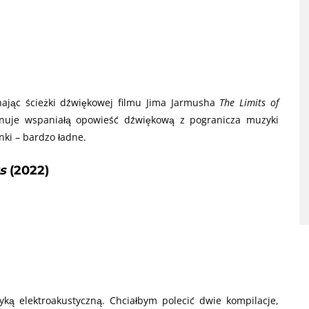
hając ścieżki dźwiękowej filmu Jima Jarmusha
The Limits of
 snuje wspaniałą opowieść dźwiękową z pogranicza muzyki
nki – bardzo ładne.
s
(2022)
yką elektroakustyczną. Chciałbym polecić dwie kompilacje,