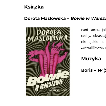
Książka
Dorota Masłowska –
Bowie w Warsz
Pani Dorota ja
cechy, okrasza
nie ujdzie na
zakwalifikować 
Muzyka
Boris –
W
(