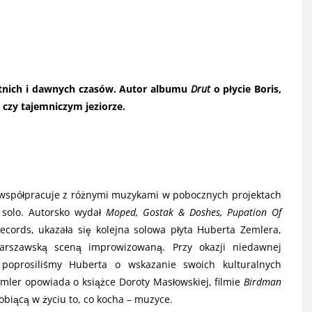
atnich i dawnych czasów. Autor albumu
Drut
o płycie Boris,
czy tajemniczym jeziorze.
 współpracuje z różnymi muzykami w pobocznych projektach
a solo. Autorsko wydał
Moped, Gostak & Doshes, Pupation Of
cords, ukazała się kolejna solowa płyta Huberta Zemlera,
arszawską sceną improwizowaną. Przy okazji niedawnej
prosiliśmy Huberta o wskazanie swoich kulturalnych
er opowiada o książce Doroty Masłowskiej, filmie
Birdman
robiącą w życiu to, co kocha – muzyce.