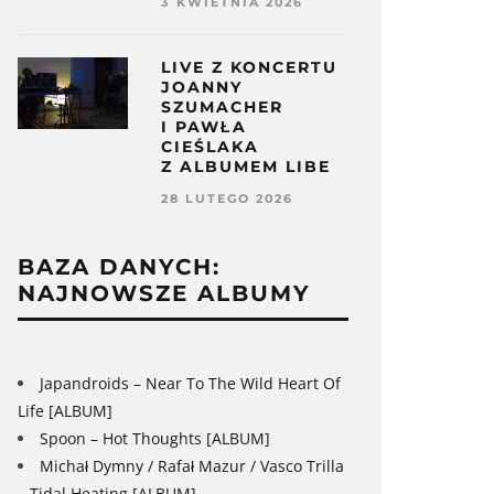
3 KWIETNIA 2026
LIVE Z KONCERTU
JOANNY
SZUMACHER
I PAWŁA
CIEŚLAKA
Z ALBUMEM LIBE
28 LUTEGO 2026
BAZA DANYCH:
NAJNOWSZE ALBUMY
Japandroids – Near To The Wild Heart Of
Life [ALBUM]
Spoon – Hot Thoughts [ALBUM]
Michał Dymny / Rafał Mazur / Vasco Trilla
– Tidal Heating [ALBUM]