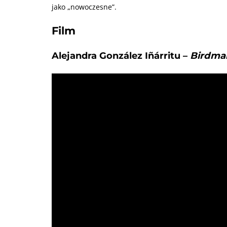
jako „nowoczesne”.
Film
Alejandra González Iñárritu –
Birdma