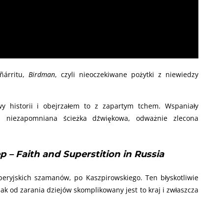
ñárritu,
Birdman
, czyli nieoczekiwane pożytki z niewiedzy
 historii i obejrzałem to z zapartym tchem. Wspaniały
az niezapomniana ścieżka dźwiękowa, odważnie zlecona
 – Faith and Superstition in Russia
beryjskich szamanów, po Kaszpirowskiego. Ten błyskotliwie
k od zarania dziejów skomplikowany jest to kraj i zwłaszcza