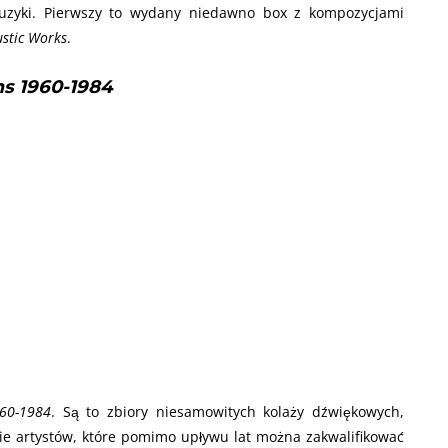
uzyki. Pierwszy to wydany niedawno box z kompozycjami
ustic Works
.
ms 1960-1984
960-1984
. Są to zbiory niesamowitych kolaży dźwiękowych,
ie artystów, które pomimo upływu lat można zakwalifikować